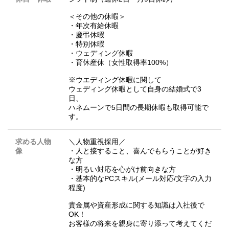
＜その他の休暇＞
・年次有給休暇
・慶弔休暇
・特別休暇
・ウェディング休暇
・育休産休（女性取得率100%）
※ウエディング休暇に関して
ウェディング休暇として自身の結婚式で3
日、
ハネムーンで5日間の長期休暇も取得可能で
す。
求める人物
＼人物重視採用／
像
・人と接すること、喜んでもらうことが好き
な方
・明るい対応を心がけ前向きな方
・基本的なPCスキル(メール対応/文字の入力
程度)
貴金属や資産形成に関する知識は入社後で
OK！
お客様の将来を親身に寄り添って考えてくだ