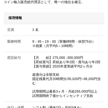
コイン輸入販売総代理店として、唯一の地位を確立。
採用情報
定員
1 名
勤務時間
9：45～19：00（実働8時間・休憩75分）
※残業（月平均5～10時間）
想定給与
【月 給】275,000 -300,000円
【昇給賞与】昇給あり年2回・賞与あり年2回
【賞与実績】2025年度実績平均2ヶ月分
超過分は全額支給
固定残業代月20時間分/35,020円~38,200円含
む
試用期間は最長3ヶ月・月給255,000円以上
試用期間終了後からインセンティブ支給
休日・休暇
シフト制（週休2日・月9日休み）