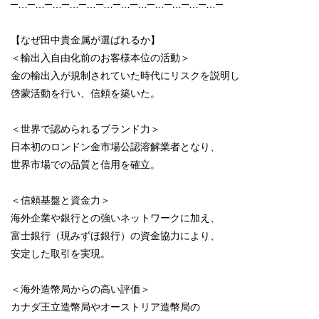
─…─…─…─…─…─…─…─…─…─…─…─…─
【なぜ田中貴金属が選ばれるか】
＜輸出入自由化前のお客様本位の活動＞
金の輸出入が規制されていた時代にリスクを説明し
啓蒙活動を行い、信頼を築いた。
＜世界で認められるブランド力＞
日本初のロンドン金市場公認溶解業者となり、
世界市場での品質と信用を確立。
＜信頼基盤と資金力＞
海外企業や銀行との強いネットワークに加え、
富士銀行（現みずほ銀行）の資金協力により、
安定した取引を実現。
＜海外造幣局からの高い評価＞
カナダ王立造幣局やオーストリア造幣局の