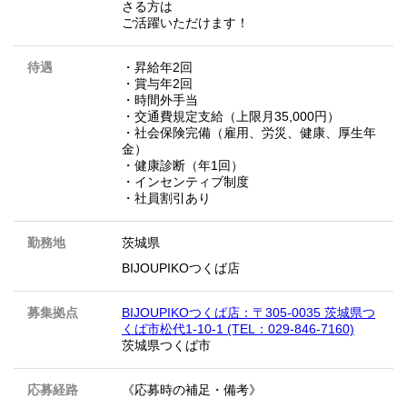
さる方は
ご活躍いただけます！
待遇
・昇給年2回
・賞与年2回
・時間外手当
・交通費規定支給（上限月35,000円）
・社会保険完備（雇用、労災、健康、厚生年
金）
・健康診断（年1回）
・インセンティブ制度
・社員割引あり
勤務地
茨城県
BIJOUPIKOつくば店
募集拠点
BIJOUPIKOつくば店：〒305-0035 茨城県つ
くば市松代1-10-1 (TEL：029-846-7160)
茨城県つくば市
応募経路
《応募時の補足・備考》