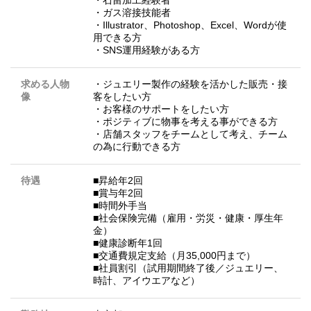
・ガス溶接技能者
・Illustrator、Photoshop、Excel、Wordが使
用できる方
・SNS運用経験がある方
求める人物
・ジュエリー製作の経験を活かした販売・接
像
客をしたい方
・お客様のサポートをしたい方
・ポジティブに物事を考える事ができる方
・店舗スタッフをチームとして考え、チーム
の為に行動できる方
待遇
■昇給年2回
■賞与年2回
■時間外手当
■社会保険完備（雇用・労災・健康・厚生年
金）
■健康診断年1回
■交通費規定支給（月35,000円まで）
■社員割引（試用期間終了後／ジュエリー、
時計、アイウエアなど）