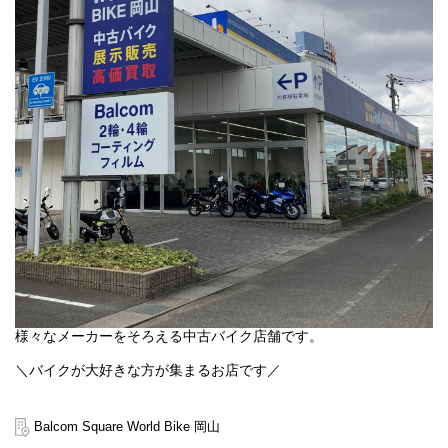
納車後も定期点検やキャンペーンのご案内など、定期的なフォロ
ーを行います。
何台も乗り継いでいただけるお客様も多く10年以上のお付き合い
になるお客様も珍しくありません。
長く深くお客様と関係を築けるのが、この仕事の魅力です。
――【ある1日の流れ】――
9:00 出社
9:15 朝礼・ミーティング・開店準備
10:00 ご来店頂いたお客様の応対
11:30 新しく入荷した車両の撮影、SNS投稿
12:00 昼食
13:00 納車
14:00 販売した車両の登録手続き
15:00 ご来店頂いたお客様の応対
16:00 お客様TEL(車検、点検入庫案内・ご購入検討の方へのアプ
ローチ等)
17:00 翌日の準備
様々なメーカーをそろえる中古バイク店舗です。
18:00 業務終了
＼バイクが大好きな方が集まるお店です／
★Point★
ご来店頂いたお客様に
◎入社後の研修
バイク、自動車保険・アクセサリーの販売、アフターフォロー
入社後は配属先店舗にて、
Balcom Square World Bike 岡山
を行っていただきます。
専任指導者（トレーナー）について3か月間のOJTを行います。