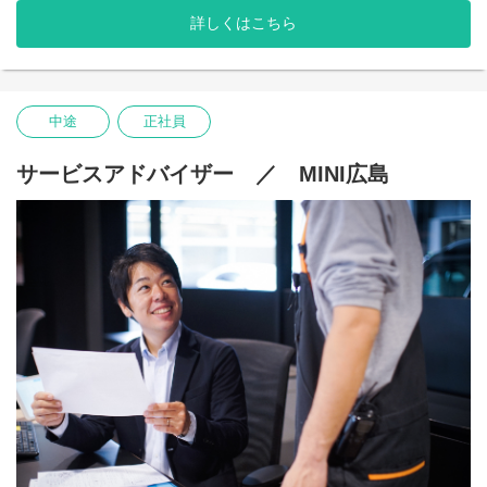
週末にはツーリングを企画し、お客様と一緒に出かけることも。
専門用語等基本的なことから販売のテクニックまで、
詳しくはこちら
実際の仕事やロープレを通して指導します。
指導期間中は1週間ごとに振り返りを行い、独り立ちを後押しし
――【接客・商談】――
ます。
お客様のニーズを把握し、
ライフスタイルに合わせた最適な一台をご提案することが、
◎キャリアステップ
中途
正社員
セールス・コンサルタントのミッションです。
本人の習熟度や実績、周囲とのかかわり方など、
予算や使用目的のほか、家族構成や将来設計などをヒアリング
それぞれのキャリアステージに応じて上長がチェックし、
し、
推薦した場合に次のステージにチャレンジできます。
サービスアドバイザー ／ MINI広島
日常での利用シーンを具体的にイメージすることが
最適なご提案につながります。
――【納車・アフターケア】――
納車前にサービス担当者と最終チェックを行い、
最高の状態でお客様にお渡しします。
納車後も定期点検やキャンペーンのご案内など、
定期的なフォローを行います。
何台も乗り継いでいただけるお客様も多く、
10年以上のお付き合いになるお客様も珍しくありません。
長く深くお客様と関係を築けるのが、この仕事の魅力です。
――【ある1日の流れ】――
9:00 出社
9:15 朝礼・ミーティング・開店準備
10:00 ご来店頂いたお客様の応対