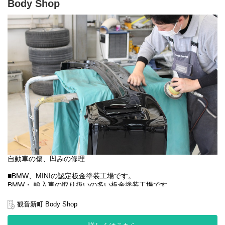
Body Shop
す。
自動車の傷、凹みの修理
■BMW、MINIの認定板金塗装工場です。
BMW・ 輸入車の取り扱いの多い板金塗装工場です。
■ディーラー系列のため、
観音新町 Body Shop
手厚いトレーニングでメーカーの最新修理技術を学ぶ事が出来ま
す。