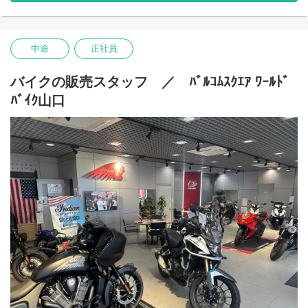
週末にはツーリングを企画し、お客様と一緒に出かけることも。
――【接客・商談】――
中途
正社員
お客様のニーズを把握し、
ライフスタイルに合わせた最適な一台をご提案することが、
セールス・コンサルタントのミッションです。
バイクの販売スタッフ ／ ﾊﾞﾙｺﾑｽｸｴｱ ﾜｰﾙﾄﾞ
予算や使用目的のほか、家族構成や将来設計などをヒアリング
ﾊﾞｲｸ山口
し、
日常での利用シーンを具体的にイメージすることが最適なご提案
につながります。
――【納車・アフターケア】――
納車前にサービス担当者と最終チェックを行い、最高の状態でお
客様にお渡しします。
納車後も定期点検やキャンペーンのご案内など、定期的なフォロ
ーを行います。
何台も乗り継いでいただけるお客様も多く10年以上のお付き合い
になるお客様も珍しくありません。
長く深くお客様と関係を築けるのが、この仕事の魅力です。
――【ある1日の流れ】――
9:00 出社
9:15 朝礼・ミーティング・開店準備
10:00 ご来店頂いたお客様の応対