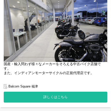
い。
安定した経営基盤で成長できる！
新車から中古車まで豊富な国産、輸入バイクの取り扱いができる
ため、
「自身のスキルを高められる」「多くのバイクに触れられる」
とスタッフにも喜ばれています。
国産・輸入問わず様々なメーカーをそろえる中古バイク店舗で
す。
また、インディアンモーターサイクルの正規代理店です。
＼バイクが大好きな方が集まるお店です／
整備士免許をお持ちの方はもちろん、
Balcom Square 福津
整備経験のある方、バイクが好きな方、ぜひお問い合わせくださ
い。
詳しくはこちら
＜お仕事の内容＞