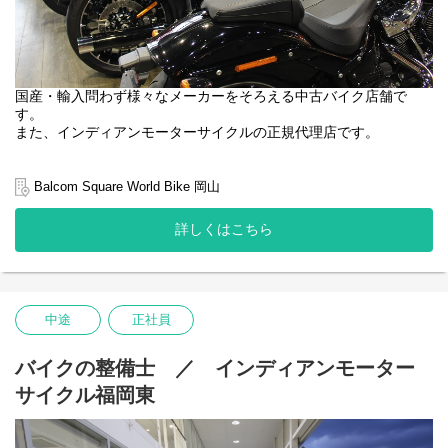
国産・輸入問わず様々なメーカーをそろえる中古バイク店舗で
す。
また、インディアンモーターサイクルの正規代理店です。
＼バイクが大好きな方が集まるお店です／
整備士免許をお持ちの方はもちろん、
Balcom Square World Bike 岡山
整備経験のある方、バイクが好きな方、ぜひお問い合わせくださ
い。
詳しくはこちら
＜お仕事の内容＞
修理や整備、定期点検、車検対応などの基本整備
商品車両の洗車・清掃 など整備補助業務
中途
正社員
先輩スタッフの補助作業からスタート
月の残業は21時間前後。
バイクの整備士 ／ インディアンモーター
お休みもしっかり取得できる！
サイクル福岡東
お客様を紹介すればインセンティブもあり！
バイクが好きな方活躍中！
バイク好きの方は、学歴・年齢・経験に関係なくご応募くださ