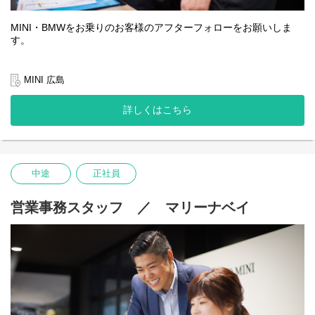
11:30 新しく入荷した車両の撮影、SNS投稿
12:00 昼食
MINI・BMWをお乗りのお客様のアフターフォローをお願いしま
13:00 納車
す。
14:00 販売した車両の登録手続き
15:00 ご来店頂いたお客様の応対
「点検に入庫したい」「カスタムしたい」「調子が悪い」などお
16:00 お客様TEL(車検、点検入庫案内・ご購入検討の方へのアプ
客様からのご相談の窓口となります。
ローチ等)
MINI 広島
17:00 翌日の準備
お客様とテクニシャンとの間に立って、お客様が納得しご満足い
18:00 業務終了
詳しくはこちら
ただける提案や説明をするやりがいのある仕事です。
★Point★
――【仕事内容】――
◎入社後の研修
・お客様からの整備問合せなどの受付
入社後は配属先店舗にて、
・整備の見積作成・ご提案
中途
正社員
専任指導者（トレーナー）について3か月間のOJTを行います。
・メンテナンス作業指示書の作成（工場への伝達）
専門用語等基本的なことから販売のテクニックまで、
・納車時のお客様へのご説明
実際の仕事やロープレを通して指導します。
営業事務スタッフ ／ マリーナベイ
・現金出納・領収書発行
指導期間中は1週間ごとに振り返りを行い、独り立ちを後押しし
ます。
◎インセンティブあり！
ご提案した内容によりインセンティブ支給。
◎キャリアステップ
本人の習熟度や実績、周囲とのかかわり方など、
それぞれのキャリアステージに応じて上長がチェックし、
推薦した場合に次のステージにチャレンジできます。
★Point★
◎入社後の研修