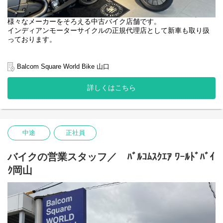
11:30 新しく入荷した車両の撮影、SNS投稿
12:00 昼食
13:00 納車
様々なメーカーをそろえる中古バイク店舗です。
14:00 販売した車両の登録手続き
インディアンモーターサイクルの正規代理店として新車も取り扱
15:00 ご来店頂いたお客様の応対
っております。
16:00 お客様TEL(車検、点検入庫案内・ご購入検討の方へのアプ
ローチ等)
＼バイクが大好きな方が集まるお店です／
17:00 翌日の準備
Balcom Square World Bike 山口
18:00 業務終了
ご来店頂いたお客様に
バイク、自動車保険・アクセサリーの販売、アフターフォローを
詳しくはこちら
★Point★
行っていただきます。
週末にはツーリングを企画し、お客様と一緒に出かけることも。
◎入社後の研修
入社後は配属先店舗にて、
専任指導者（トレーナー）について3か月間のOJTを行います。
――【接客・商談】――
専門用語等基本的なことから販売のテクニックまで、
中途
正社員
お客様のニーズを把握し、
実際の仕事やロープレを通して指導します。
ライフスタイルに合わせた最適な一台をご提案することが、
指導期間中は1週間ごとに振り返りを行い、独り立ちを後押しし
セールス・コンサルタントのミッションです。
バイクの営業スタッフ／ ﾊﾞﾙｺﾑｽｸｴｱ ﾜｰﾙﾄﾞﾊﾞｲ
ます。
予算や使用目的のほか、家族構成や将来設計などをヒアリング
ｸ岡山
し、
◎キャリアステップ
日常での利用シーンを具体的にイメージすることが最適なご提案
本人の習熟度や実績、周囲とのかかわり方など、
につながります。
それぞれのキャリアステージに応じて上長がチェックし、
推薦した場合に次のステージにチャレンジできます。
――【納車・アフターケア】――
納車前にサービス担当者と最終チェックを行い、最高の状態でお
客様にお渡しします。