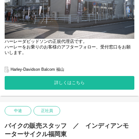
ことも
できます！
ハーレーダビッドソンの正規代理店です。
ハーレーをお乗りのお客様のアフターフォロー、受付窓口をお願
いします。
＜仕事内容＞
・お客様からの整備・カスタムなどの受付
Harley-Davidson Balcom 福山
・整備見積書作成・ご提案
・作業依頼書の作成（工場への作業伝達）
詳しくはこちら
・納車時のお客様へのご説明
・現金出納・領収書発行
ハーレーダビッドソン福山で働いているスタッフは20-40代の男女
7名。
中途
正社員
皆で協力できるアットホームはお店です。
バイクの販売スタッフ ／ インディアンモ
★Point★
ーターサイクル福岡東
◎入社後の研修