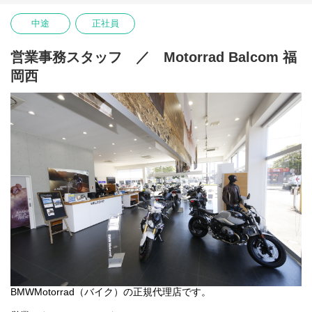
修理や整備、定期点検、車検対応などの基本整備
商品車両の洗車・清掃 など整備補助業務
中途
正社員
先輩スタッフの補助作業からスタート
月の残業は21時間前後。
営業事務スタッフ ／ Motorrad Balcom 福
お休みもしっかり取得できる！
岡西
お客様を紹介すればインセンティブもあり！
バイクが好きな方活躍中！
バイク好きの方は、学歴・年齢・経験に関係なくご応募くださ
い。
安定した経営基盤で成長できる！
正規ディーラー権を持つBMWモトラッドやハーレーダビッドソ
ン、インディアンだけでなく、
新車から中古車まで豊富な国産、輸入バイクの取り扱いができる
ため、
「自身のスキルを高められる」「多くのバイクに触れられる」
とスタッフにも喜ばれています。
BMWMotorrad（バイク）の正規代理店です。