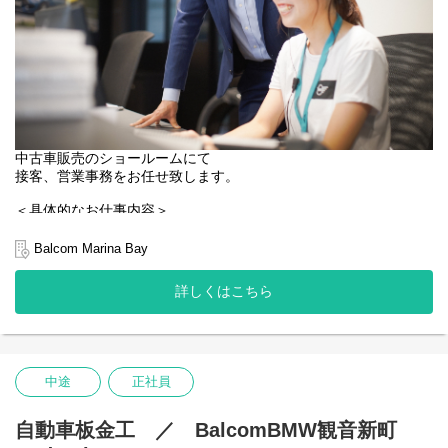
入社後は配属先店舗にて、専任指導者（トレーナー）に つい
てOJTを行います。
◎キャリアステップ
本人の習熟度や実績、周囲とのかかわり方など、
それぞれのキャリアステージに応じて上長がチェックし、
推薦した場合に次のステージにチャレンジできます。
中古車販売のショールームにて
接客、営業事務をお任せ致します。
＜具体的なお仕事内容＞
・来店客のお出迎え、内容伺い、初期対応、お客様のおもてなし
Balcom Marina Bay
・来電対応
・店舗備品管理、発注
詳しくはこちら
・展示品の管理・発注・現金出納
・快適な店舗づくり 、その他付随業務
・登録書類の作成
・月次締め集計、資料作成
中途
正社員
未経験でも大丈夫！
先輩社員がマンツーマンで教えるので、少しずつ業務を覚えてい
きましょう。
自動車板金工 ／ BalcomBMW観音新町
入社後の研修では、会社概要や事業内容などを学んでいただきま