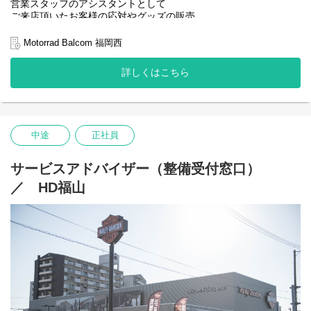
営業スタッフのアシスタントとして
ご来店頂いたお客様の応対やグッズの販売、
アフターフォローなどお任せします。
Motorrad Balcom 福岡西
＜お仕事の内容＞
ご来店頂いたお客様の受付、応対
詳しくはこちら
ウエア、グッズの販売、管理、発注
営業スタッフのサポート事務
カンタンな経理事務
BMWのバイクにお乗りのお客様のアフターフォロー
中途
正社員
＼未経験者OK／
メーカー研修、社内研修を実施しております。
バイクのこと・業務内容は少しずつ覚えていきましょう。
サービスアドバイザー（整備受付窓口）
／ HD福山
バルコムグループは
東京杉並・岡山・福山・広島・山口・北九州・福岡・熊本に
バイクの店舗を展開しております。
グループ内のお客様もツーリングでご来店されることもありま
す。
近くのおいしいランチやツーリングスポットなど尋ねられること
も。
バイク好き！な方はツーリングを企画して一緒にツーリングする