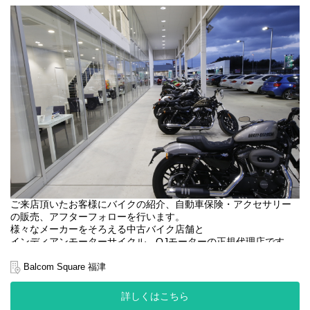
入社後は配属先店舗にて、専任指導者（トレーナー）に
ついて3か月間のOJTを行います。
◎キャリアステップ
本人の習熟度や実績、周囲とのかかわり方など、
それぞれのキャリアステージに応じて上長がチェックし、
推薦した場合に次のステージにチャレンジできます。
ご来店頂いたお客様にバイクの紹介、自動車保険・アクセサリー
の販売、アフターフォローを行います。
様々なメーカーをそろえる中古バイク店舗と
インディアンモーターサイクル、QJモーターの正規代理店です。
＼女性セールス活躍中／
Balcom Square 福津
必要なのはバイクへの興味と好奇心！
未経験から活躍しているスタッフがたくさんいます。
詳しくはこちら
一緒に働くのは20～40代のバイク好きなスタッフ。