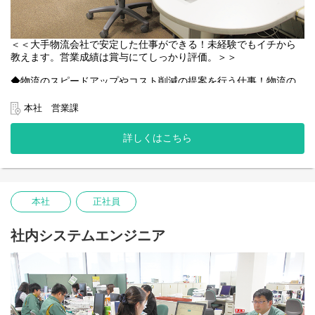
＜＜大手物流会社で安定した仕事ができる！未経験でもイチから
教えます。営業成績は賞与にてしっかり評価。＞＞
◆物流のスピードアップやコスト削減の提案を行う仕事！物流の
勉強のために、まずは現場の業務から行います。
既存得意先や新規の小売店、メーカー、問屋、商社などに輸入か
本社 営業課
ら納品までの物流に関する提案を行います。最初は先輩が同行す
るので安心。きちんとサポートします。
詳しくはこちら
◆営業未経験でも、チャレンジしたい方は大歓迎！先輩が手取り
足取りマンツーマンでしっかりと指導します！
大卒以上、ＰＣの基本操作ができる方であればご応募可能！最初
は緊張するかもしれませんが、先輩のフォロー体制も整っている
本社
正社員
ので徐々にお仕事に慣れていけますよ。
社内システムエンジニア