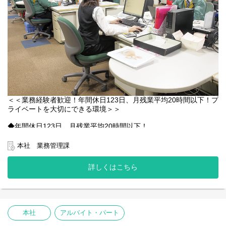
＜＜業務経験者歓迎！年間休日123日、月残業平均20時間以下！プ
ライベートを大切にできる環境＞＞
◆年間休日123日、月残業平均20時間以下！
仕事とプライベートのメリハリがつきやすく、しっかり休んで仕
事に集中できる環境が整っています。
本社 業務管理課
働きやすい環境づくりにも力を入れている当社。困ったときは互
いに助けあえる、アットホームな職場です。自慢のきれいなオフ
詳しくはこちら
ィスで、気持ちよくお仕事できますよ♪
落ち着いてじっくり長く働きたい方にピッタリです。
◆本社の情報システムに関する社内システムエンジニアを募集し
ます。
本社
アルバイト・パート
SEなどのIT業界で業務経験やSQLの知識ある方は即戦力としてご
活躍いただけます！