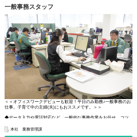
社内データベース・ネットワークに関する管理やＡｃｃｅｓｓ等
一般事務スタッフ
によるプログラムの作成、外注システム会社への要件調整を担当
していただきます。
◆本社の情報システム部門でのお仕事です。
主に各部署からのシステムに関する問い合わせ対応をします。
社内で対応できるものは社内で実施し、納期や項目的に難しい場
合は外注システム会社へ依頼します。
具体的には、基幹システムのデータを基に解析やシステムの変更
対応を行います。
例えば、営業からお客様への提案に向けたデータの解析やその資
料の構築、さらにはヘルプデスクとして社内のネット環境に関す
るお困りごとを解決してもらいます。
◆ゆっくりと仕事を覚えていただきますのでご安心くださいね♪
入社後はOJTとして先輩社員指示の下、仕事を進めていただきま
す。
経験やスキルに応じて仕事を任せていきます。
＜＜オフィスワークデビューも歓迎！平日のみ勤務♪一般事務のお
仕事。子育て中の主婦(夫)にもおススメです。＞＞
◆データ入力や電話対応など、一般的な事務作業をお任せ。コツ
コツお仕事をしたい方にピッタリです。
お任せするのは物流関連の請求業務全般、パソコンでのデータ入
本社 業務管理課
力、電話対応など。事務仕事の経験がない方でも、先輩がイチか