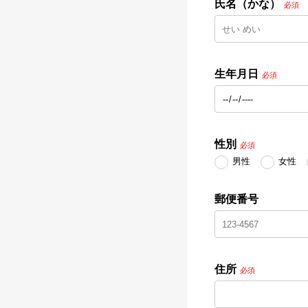
氏名（かな）
必須
生年月日
必須
性別
必須
男性
女性
郵便番号
住所
必須