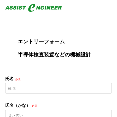
        エントリーフォーム
        半導体検査装置などの機械設計

氏名
必須
氏名（かな）
必須