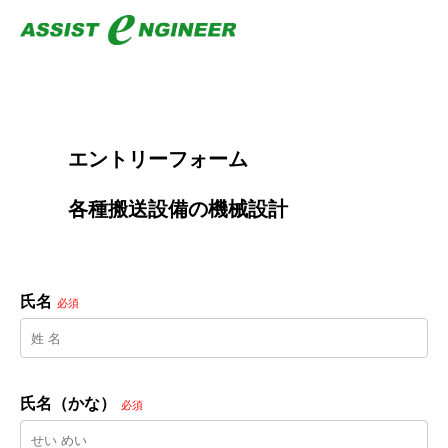
        エントリーフォーム
        各種搬送設備の機械設計

氏名
必須
氏名（かな）
必須