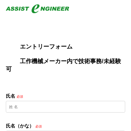
        エントリーフォーム
        工作機械メーカー内で技術事務/未経験
可

氏名
必須
氏名（かな）
必須