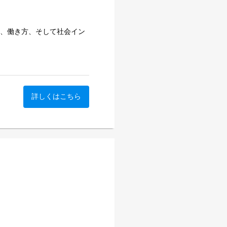
へ最先端のフィジカルAIや
建設・不動産、エネルギー・
業、働き方、そして社会イン
・専門商社、銀行・証券・保
農業・水産、観光・サービ
インフラなど、多岐にわたり
界を「見て、理解し、予測
電設備、交通インフラ、店
で、あらゆる場所にAIが入
、ロボットによる作業の自動
っています。
フラ点検、発電設備の保守、
詳しくはこちら
でいます。
科初のスタートアップ企業で
な文書の解析、複雑な意思決
情報や地政学リスクの分析、
コアに、画像認識、数値シミュ
認、新規事業の検討など、事
などの先端技術を融合。複雑
けています。
害の軽減に貢献する流体予測
を見つけ、理論を技術へ、技
社会の実現につながるソリュ
いくことです。研究、開発、
世界を変えていく。その瞬間
へ最先端のフィジカルAIや
学、AI、ロボティクス、生
専門領域を結びつけ、これま