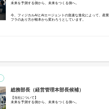
現在、各業界を代表する大手企業を中心に、100社を超える企業
未来を予測する側から、未来をつくる側へ。
AIエージェントを導入しながら、事業を拡大しています。
対象となる産業は、製造、自動車・モビリティ、物流・倉庫、
今、フィジカルAIとAIエージェントの急速な進化によって、産
プラント、鉄道・航空・海運、通信、リテール・EC、総合商社
フラのあり方が根本から変わろうとしています。
険・リース・決済、医療・ヘルスケア、製薬・バイオ、食品、
ス、広告・メディア、教育、人材、環境・防災、自治体・公共
AIは、デジタル空間の中で答えを返すだけの存在から、現実世
ます。
し、判断し、動かす」存在へ。工場、物流倉庫、建設現場、発
舗、病院、研究施設、さらには金融機関や商社の意思決定領域ま
製造現場における品質検査や生産最適化、設備の異常予兆検知
り込み、人とAI、そしてロボットが協働する新しい時代が始ま
化、物流ルートや在庫の最適化、建物・橋梁・道路などのイン
店舗の需要予測など、現実世界に関わる高度な課題に取り組ん
当社は、東京大学大学院数理科学研究科から生まれた、同研究
す。
金融分野では、審査、リスク分析、不正検知、市場予測、膨大
定の支援にAIを活用。総合商社・専門商社では、世界中の市場
「数学で社会課題を解決する」というMissionのもと、数学を
需給予測、調達・在庫・物流の最適化、契約書や貿易書類の確
レーション、最適化、生成AI、AIエージェント、ロボティクス
業と経営を支えるAIエージェントの開発を進めています。
で、これまで解くことが難しかった社会や産業の課題に挑み続
また、画像認識AIによる風力発電設備の異常予兆検知、浸水被
お客様の現場に深く入り込み、まだ誰も解いたことのない課題
AI、工場火災を未然に防ぐ予兆保全AIなど、安全で持続可能な
術をプロダクトへ、そしてプロダクトを社会の価値へと変えて
ーションにも注力しています。
事業、社会実装が一つにつながり、自ら生み出した技術が現実
総務部長（経営管理本部長候補）
に立ち会えることが、私たちの仕事の大きな魅力です。
さらに、私たちの挑戦は産業の効率化だけにとどまりません。
【当社について】
現在、各業界を代表する大手企業を中心に、100社を超える企業
未来を予測する側から、未来をつくる側へ。
糖尿病の新たな治療法の実現を目指すAIロボットの開発など、数
AIエージェントを導入しながら、事業を拡大しています。
命科学を融合させた、未来の医療にも挑戦しています。異なる