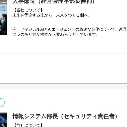
人事部長（経営管理本部長候補）
【当社について】
未来を予測する側から、未来をつくる側へ。
今、フィジカルAIとAIエージェントの急速な進化によって、産
フラのあり方が根本から変わろうとしています。
AIは、デジタル空間の中で答えを返すだけの存在から、現実世
し、判断し、動かす」存在へ。工場、物流倉庫、建設現場、発
舗、病院、研究施設、さらには金融機関や商社の意思決定領域ま
り込み、人とAI、そしてロボットが協働する新しい時代が始ま
当社は、東京大学大学院数理科学研究科から生まれた、同研究
す。
「数学で社会課題を解決する」というMissionのもと、数学を
レーション、最適化、生成AI、AIエージェント、ロボティクス
で、これまで解くことが難しかった社会や産業の課題に挑み続
お客様の現場に深く入り込み、まだ誰も解いたことのない課題
術をプロダクトへ、そしてプロダクトを社会の価値へと変えて
事業、社会実装が一つにつながり、自ら生み出した技術が現実
情報システム部長（セキュリティ責任者）
に立ち会えることが、私たちの仕事の大きな魅力です。
【当社について】