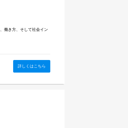
業、働き方、そして社会イン
界を「見て、理解し、予測
電設備、交通インフラ、店
で、あらゆる場所にAIが入
っています。
詳しくはこちら
科初のスタートアップ企業で
コアに、画像認識、数値シミュ
などの先端技術を融合。複雑
けています。
を見つけ、理論を技術へ、技
いくことです。研究、開発、
世界を変えていく。その瞬間