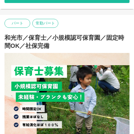
業態 ：小規模認可保育園
定員 ：18名（0歳-6名 1歳-6名 2歳-6名）
保育時間：月～金曜日 7:00～20:00 / 土曜日 7:00～18:00
パート
常勤パート
和光市／保育士／小規模認可保育園／固定時
間OK／社保完備