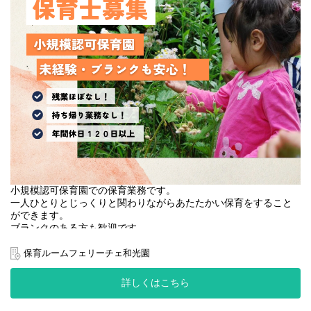
小規模認可保育園での保育業務です。
一人ひとりとじっくりと関わりながらあたたかい保育をすること
ができます。
ブランクのある方も歓迎です。
保育ルームフェリーチェ和光園
園名 ：保育ルームフェリーチェ和光Ⅱ園
業態 ：小規模認可保育園
詳しくはこちら
施設形態：小規模保育
定員 ：18名（0歳-6名 1歳-6名 2歳-6名）