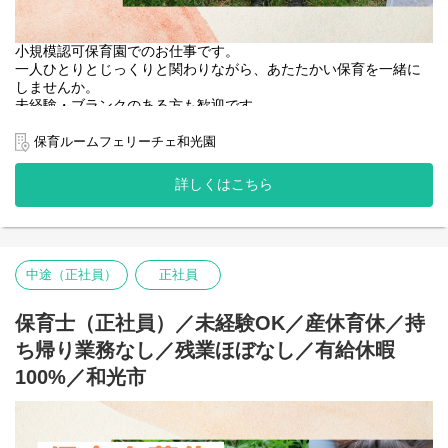
小規模認可保育園でのお仕事です。
一人ひとりとじっくりと関わりながら、あたたかい保育を一緒に
しませんか。
未経験・ブランクのある方も歓迎です。
保育ルームフェリーチェ和光園
園名 ：保育ルームフェリーチェ和光園
業態 ：小規模認可保育園
詳しくはこちら
定員 ：18名（0歳-6名 1歳-6名 2歳-6名）
保育時間：月～金曜日 7:00～20:00 / 土曜日 7:00～18:00
【主な仕事内容】
・開園準備…登園前の園内清掃、整備
中途（正社員）
正社員
・登園…保護者と子どもたちをお迎え
・昼食準備・昼食…食事の準備と介助
・お昼寝…ねかしつけ、見守り
保育士（正社員）／未経験OK／産休育休／持
・降園…お迎えにきた保護者へのご対応、伝達・相談
ち帰り業務なし／残業ほぼなし／有給休暇
100%／和光市