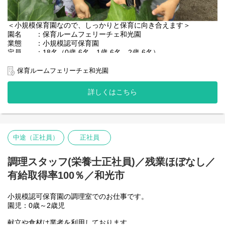
＜小規模保育園なので、しっかりと保育に向き合えます＞
園名 ：保育ルームフェリーチェ和光園
業態 ：小規模認可保育園
定員 ：18名（0歳-6名 1歳-6名 2歳-6名）
保育時間：月～金曜日 7:00～20:00 / 土曜日 7:00～18:00
保育ルームフェリーチェ和光園
【主な仕事内容】
・開園準備…登園前の園内清掃、整備
詳しくはこちら
・登園…保護者と子どもたちをお迎え
・昼食準備・昼食…食事の準備と介助
・お昼寝…ねかしつけ、見守り
・降園…お迎えにきた保護者へのご対応、伝達・相談
中途（正社員）
正社員
調理スタッフ(栄養士正社員)／残業ほぼなし／
有給取得率100％／和光市
小規模認可保育園の調理室でのお仕事です。
園児：0歳～2歳児
献立や食材は業者を利用しております。