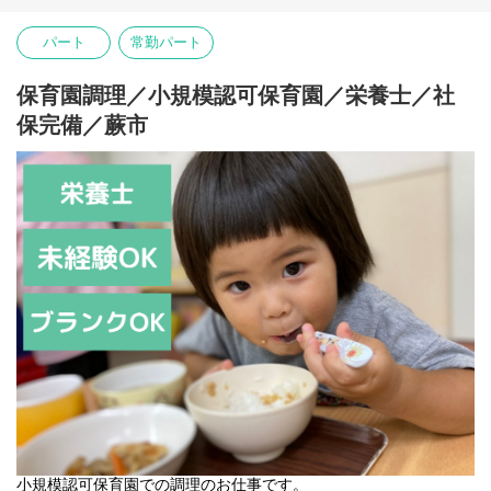
定員 ：19名（0歳-3名 1歳-8名 2歳-8名）
保育時間：月～金曜日 7:30～19:30 / 土曜日 7:30～18:30
パート
常勤パート
【主な仕事内容】
・開園準備…登園前の園内清掃、整備
保育園調理／小規模認可保育園／栄養士／社
・登園…保護者と子どもたちをお迎え
・昼食準備・昼食…食事の準備と介助
保完備／蕨市
・お昼寝…ねかしつけ、見守り
・降園…お迎えにきた保護者へのご対応、伝達・相談
小規模認可保育園での調理のお仕事です。