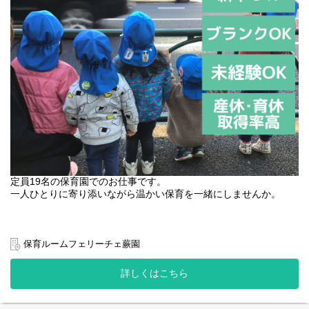
定員19名の保育園でのお仕事です。
一人ひとりに寄り添いながら温かい保育を一緒にしませんか。
10月1日入社までの方に、入社お祝い金を10万円支給。
※自社HPからの応募のみ（このページからの応募）
保育ルームフェリーチェ蕨園
※条件あり
詳しくはこちら
園名 ：保育ルームフェリーチェ蕨園
業態 ：小規模認可保育園