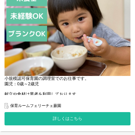
小規模認可保育園の調理室でのお仕事です。
園児：0歳～2歳児
献立や食材は業者を利用しております。
集団調理経験者歓迎です。
保育ルームフェリーチェ蕨園
・調乳
・おやつ作り
詳しくはこちら
・給食調理
・給食会議 他