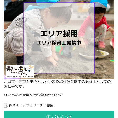
川口市・蕨市を中心とした小規模認可保育園での保育士としての
お仕事です。
ひとつの保育園で固定勤務ではなく、
複数園での勤務となります。
パート希望もご相談ください。
保育ルームフェリーチェ蕨園
詳しくはこちら
園ごとに雰囲気等も違うため、働き甲斐もたくさん！