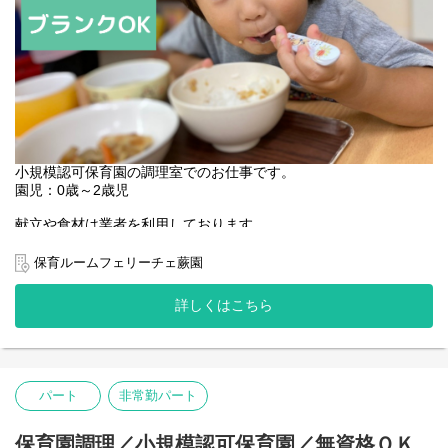
小規模認可保育園の調理室でのお仕事です。
園児：0歳～2歳児
献立や食材は業者を利用しております。
集団調理経験者歓迎です。
保育ルームフェリーチェ蕨園
・調乳
・おやつ作り
詳しくはこちら
・給食調理
・給食会議 他
パート
非常勤パート
保育園調理／小規模認可保育園／無資格ＯＫ