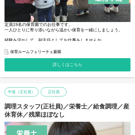
定員19名の保育園でのお仕事です。
一人ひとりに寄り添いながら温かい保育を一緒にしましょう。
経験を活かして、副主任としてお仕事をしませんか。
保育ルームフェリーチェ蕨園
園名 ：保育ルームフェリーチェ蕨園
詳しくはこちら
業態 ：小規模認可保育園
定員 ：19名（0歳-3名 1歳-8名 2歳-8名）
保育時間：月～金曜日 7:30～19:30 / 土曜日 7:30～18:30
【主な仕事内容】
・開園準備…登園前の園内清掃、整備
中途（正社員）
正社員
・登園…保護者と子どもたちをお迎え
・昼食準備・昼食…食事の準備と介助
調理スタッフ(正社員)／栄養士／給食調理／産
・お昼寝…ねかしつけ、見守り
・降園…お迎えにきた保護者へのご対応、伝達・相談
休育休／残業ほぼなし