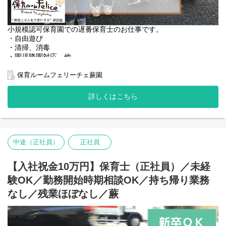
小規模認可保育園での遅番保育士のお仕事です。
・自由遊び
・清掃、消毒
・園児降園対応 他
保育ルームフェリーチェ蕨園
園名 ：保育ルームフェリーチェ蕨園
業態 ：小規模認可保育園
詳しくはこちら
定員 ：19名（0歳-3名 1歳-8名 2歳-8名）
保育時間：月～金曜日 7:30～19:30 / 土曜日 7:30～18:30
【主な仕事内容】
・開園準備…登園前の園内清掃、整備
中途（正社員）
正社員
・登園…保護者と子どもたちをお迎え
・昼食準備・昼食…食事の準備と介助
・お昼寝…ねかしつけ、見守り
【入社祝金10万円】保育士（正社員）／未経
・降園…お迎えにきた保護者へのご対応、伝達・相談
験OK／勤務開始時期相談OK／持ち帰り業務
なし／残業ほぼなし／蕨