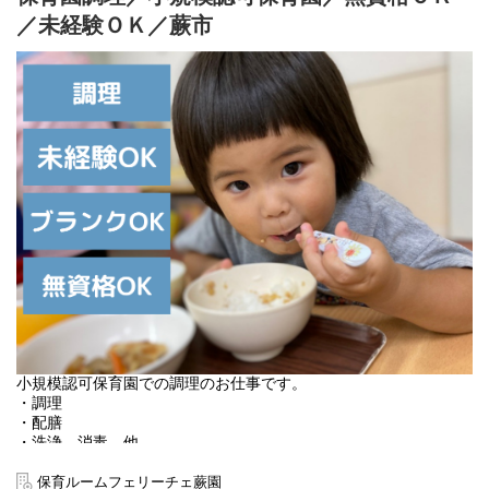
／未経験ＯＫ／蕨市
小規模認可保育園での調理のお仕事です。
・調理
・配膳
・洗浄、消毒 他
栄養士の補助業務をお願いいたします。
保育ルームフェリーチェ蕨園