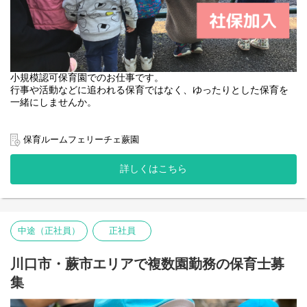
小規模認可保育園でのお仕事です。
行事や活動などに追われる保育ではなく、ゆったりとした保育を
一緒にしませんか。
＜小規模保育園なので、しっかりと保育に向き合えます＞
保育ルームフェリーチェ蕨園
園名 ：保育ルームフェリーチェ蕨園
業態 ：小規模認可保育園
詳しくはこちら
定員 ：19名（0歳-3名 1歳-8名 2歳-8名）
保育時間：月～金曜日 7:30～19:30 / 土曜日 7:30～18:30
【主な仕事内容】
・開園準備…登園前の園内清掃、整備
中途（正社員）
正社員
・登園…保護者と子どもたちをお迎え
・昼食準備・昼食…食事の準備と介助
・お昼寝…ねかしつけ、見守り
川口市・蕨市エリアで複数園勤務の保育士募
・降園…お迎えにきた保護者の方へのご対応。伝達や相談もここ
集
で行いま