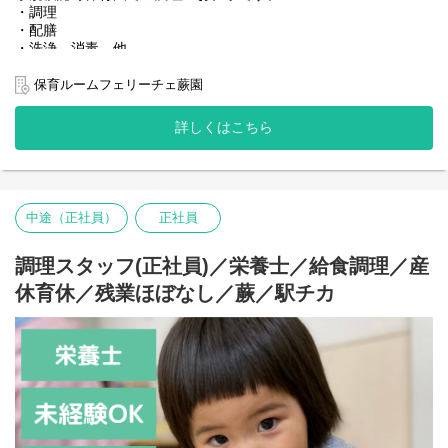
・調理
・配膳
・洗浄、消毒 他
『おいしい！』の笑顔が近くで見られるお仕事です。
保育ルームフェリーチェ蕨園
詳しくはこちら
中途（正社員）
正社員
調理スタッフ(正社員)／栄養士／給食調理／産
休育休／残業ほぼなし／蕨／駅チカ