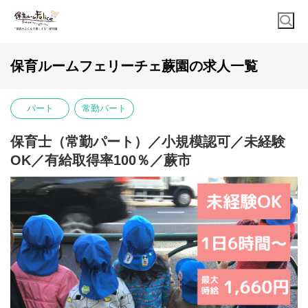
保育ルームフェリーチェ蕨園の求人一覧
パート
常勤パート
保育士（常勤パート）／小規模認可／未経験
OK／有給取得率100％／蕨市