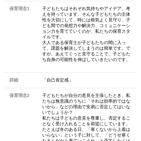
保育理念1
子どもたちはそれぞれ気持ちやアイデア、考
えを持っています。そんな子どもたちの主体
性を大切にして、時には根気よく見守り、子
ども間での発想力や解決力、コミュニケーシ
ョン力を育てていくのが、私たちの保育スタ
イルです。
大人である保育士が子どもたちの間に入っ
て、課題を解決してしまうのは簡単です。で
すが、あえてぐっと見守ることで、子どもた
ち自身の可能性を伸ばしていきたいのです。
詳細
「自己肯定感」
保育理念2
子どもたちが自分の意見を主張したとき、私
たちは無意識のうちに「それは効率的ではな
いから」などの理由で安易に否定してはいな
いでしょうか？
私たちは子どもの意見を尊重し、否定するこ
となく受け入れることを前提にしています。
たとえば冬のある日、「寒くないから上着は
いらない」という子に対して、「どうせ寒く
なるんだから着ていこうね」と否定したくは