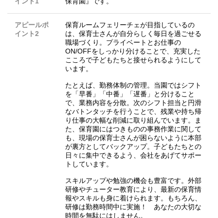
イント1
保育園』です。
アピールポ
保育ルームフェリーチェが目指しているの
イント2
は、保育士さんが自分らしく毎日を過ごせる
職場づくり。プライベートとお仕事の
ON/OFFをしっかり分けることで、充実した
こころで子どもたちと接せられるようにして
います。
たとえば、勤務体制の管理。当園ではシフト
を「早番」「中番」「遅番」と分けること
で、業務内容を分散。次のシフト担当と円滑
なバトンタッチを行うことで、残業や持ち帰
り仕事の大幅な削減に取り組んでいます。ま
た、保育園にはつきものの事務作業に関して
も、現場の保育士さんが困らないように本部
が裏方としてバックアップ。子どもたちとの
日々に集中できるよう、会社をあげてサポー
トしています。
スキルアップや勉強の機会も豊富です。外部
研修やチューター教育により、最新の保育情
報やスキルも身に着けられます。もちろん、
研修は勤務時間中に実施！ あなたの大切な
時間を無駄にはしません。