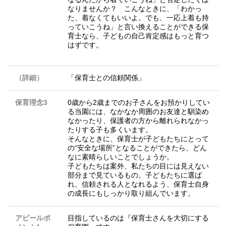
なりませんか？ こんなときに、「わかっ
た、着なくてもいいよ。でも、一応上着も持
っていこうね」と言い換えることができる保
育士なら、子どもの自己肯定感はもっと育つ
はずです。
（詳細）
「保育士との信頼関係」
保育理念3
0歳から2歳までのお子さんをお預かりしてい
る当園には、なかなか周囲のお友達と馴染め
なかったり、保護者の方から離れられなかっ
たりする子も多くいます。
そんなときに、保育士が子どもたちにとって
の“安全な場所”となることができたら、どん
なに素晴らしいことでしょうか。
子どもたちは案外、私たちの目には見えない
部分まで見ているもの。子どもたちに選ば
れ、信頼される人となれるよう、保育士自身
の成長にもしっかり取り組んでいます。
アピールポ
目指しているのは『保育士さんを大切にする