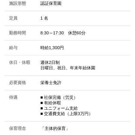
施設形態
認証保育園
定員
1 名
勤務時間
8:30～17:30 休憩60分
給与
時給1,300円
休日・休暇
週休2日制
日曜日、祝日、年末年始休園
必要資格
栄養士免許
待遇
■ 社保完備（労災）
■ 有給休暇
■ ユニフォーム支給
■ 交通費支給（上限3万円）
保育理念
「主体的保育」