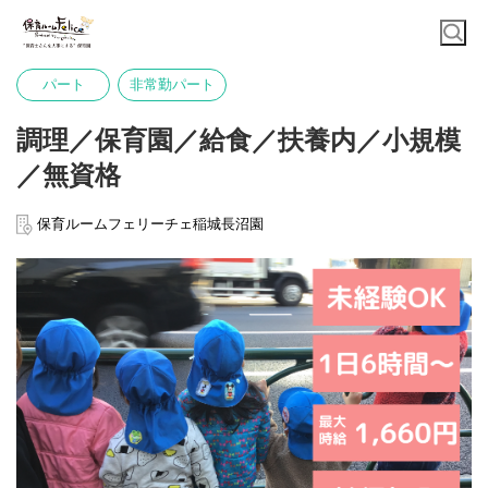
パート
非常勤パート
調理／保育園／給食／扶養内／小規模
／無資格
保育ルームフェリーチェ稲城長沼園