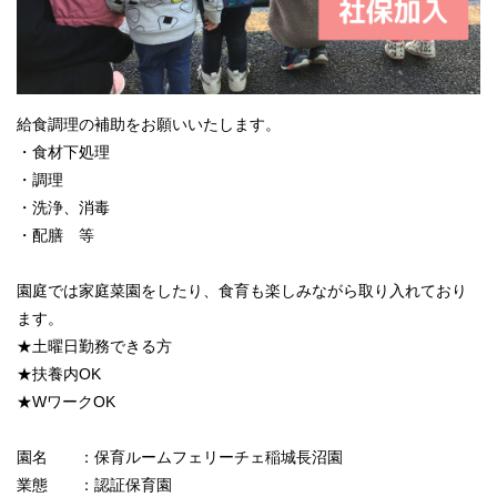
給食調理の補助をお願いいたします。
・食材下処理
・調理
・洗浄、消毒
・配膳 等
園庭では家庭菜園をしたり、食育も楽しみながら取り入れており
ます。
★土曜日勤務できる方
★扶養内OK
★WワークOK
園名 ：保育ルームフェリーチェ稲城長沼園
業態 ：認証保育園