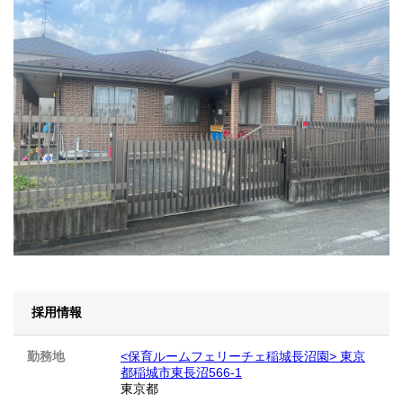
採用情報
勤務地
<保育ルームフェリーチェ稲城長沼園> 東京
都稲城市東長沼566-1
東京都