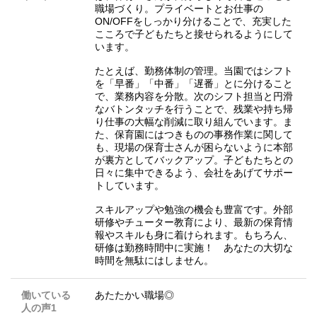
職場づくり。プライベートとお仕事の
ON/OFFをしっかり分けることで、充実した
こころで子どもたちと接せられるようにして
います。
たとえば、勤務体制の管理。当園ではシフト
を「早番」「中番」「遅番」とに分けること
で、業務内容を分散。次のシフト担当と円滑
なバトンタッチを行うことで、残業や持ち帰
り仕事の大幅な削減に取り組んでいます。ま
た、保育園にはつきものの事務作業に関して
も、現場の保育士さんが困らないように本部
が裏方としてバックアップ。子どもたちとの
日々に集中できるよう、会社をあげてサポー
トしています。
スキルアップや勉強の機会も豊富です。外部
研修やチューター教育により、最新の保育情
報やスキルも身に着けられます。もちろん、
研修は勤務時間中に実施！ あなたの大切な
時間を無駄にはしません。
働いている
あたたかい職場◎
人の声1