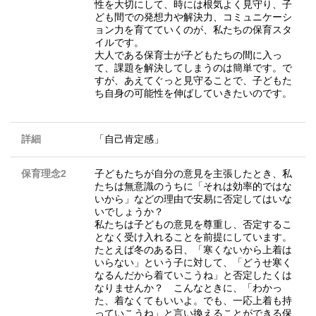
性を大切にして、時には根気よく見守り、子
ども間での発想力や解決力、コミュニケーシ
ョン力を育てていくのが、私たちの保育スタ
イルです。
大人である保育士が子どもたちの間に入っ
て、課題を解決してしまうのは簡単です。で
すが、あえてぐっと見守ることで、子どもた
ち自身の可能性を伸ばしていきたいのです。
詳細
「自己肯定感」
保育理念2
子どもたちが自分の意見を主張したとき、私
たちは無意識のうちに「それは効率的ではな
いから」などの理由で安易に否定してはいな
いでしょうか？
私たちは子どもの意見を尊重し、否定するこ
となく受け入れることを前提にしています。
たとえば冬のある日、「寒くないから上着は
いらない」という子に対して、「どうせ寒く
なるんだから着ていこうね」と否定したくは
なりませんか？ こんなときに、「わかっ
た、着なくてもいいよ。でも、一応上着も持
っていこうね」と言い換えることができる保