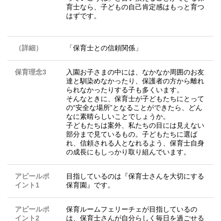
育士なら、子どもの自己肯定感はもっと育つ
はずです。
（詳細）
「保育士との信頼関係」
保育理念3
入園お子さまの中には、なかなか周囲のお友
達と馴染めなかったり、保護者の方から離れ
られなかったりする子も多くいます。
そんなときに、保育士が子どもたちにとって
の“安全な場所”となることができたら、どん
なに素晴らしいことでしょうか。
子どもたちは案外、私たちの目には見えない
部分まで見ているもの。子どもたちに選ば
れ、信頼される人となれるよう、保育士自身
の成長にもしっかり取り組んでいます。
アピールポ
目指しているのは『保育士さんを大切にする
イント1
保育園』です。
アピールポ
保育ルームフェリーチェが目指しているの
イント2
は、保育士さんが自分らしく毎日を過ごせる