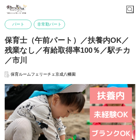
パート
非常勤パート
保育士（午前パート）／扶養内OK／
残業なし／有給取得率100％／駅チカ
／市川
保育ルームフェリーチェ京成八幡園