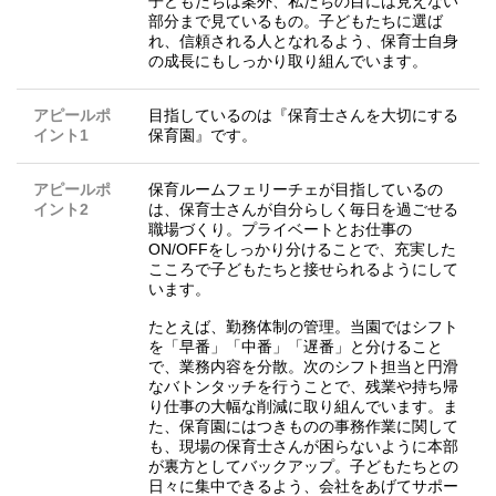
子どもたちは案外、私たちの目には見えない
部分まで見ているもの。子どもたちに選ば
れ、信頼される人となれるよう、保育士自身
の成長にもしっかり取り組んでいます。
アピールポ
目指しているのは『保育士さんを大切にする
イント1
保育園』です。
アピールポ
保育ルームフェリーチェが目指しているの
イント2
は、保育士さんが自分らしく毎日を過ごせる
職場づくり。プライベートとお仕事の
ON/OFFをしっかり分けることで、充実した
こころで子どもたちと接せられるようにして
います。
たとえば、勤務体制の管理。当園ではシフト
を「早番」「中番」「遅番」と分けること
で、業務内容を分散。次のシフト担当と円滑
なバトンタッチを行うことで、残業や持ち帰
り仕事の大幅な削減に取り組んでいます。ま
た、保育園にはつきものの事務作業に関して
も、現場の保育士さんが困らないように本部
が裏方としてバックアップ。子どもたちとの
日々に集中できるよう、会社をあげてサポー