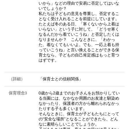
いから」などの理由で安易に否定してはいな
いでしょうか？
私たちは子どもの意見を尊重し、否定するこ
となく受け入れることを前提にしています。
たとえば冬のある日、「寒くないから上着は
いらない」という子に対して、「どうせ寒く
なるんだから着ていこうね」と否定したくは
なりませんか？ こんなときに、「わかっ
た、着なくてもいいよ。でも、一応上着も持
っていこうね」と言い換えることができる保
育士なら、子どもの自己肯定感はもっと育つ
はずです。
（詳細）
「保育士との信頼関係」
保育理念3
0歳から2歳までのお子さんをお預かりしてい
る当園には、なかなか周囲のお友達と馴染め
なかったり、保護者の方から離れられなかっ
たりする子も多くいます。
そんなときに、保育士が子どもたちにとって
の“安全な場所”となることができたら、どん
なに素晴らしいことでしょうか。