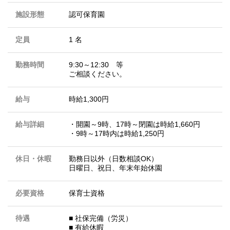
施設形態
認可保育園
定員
1 名
勤務時間
9:30～12:30 等
ご相談ください。
給与
時給1,300円
給与詳細
・開園～9時、17時～閉園は時給1,660円
・9時～17時内は時給1,250円
休日・休暇
勤務日以外（日数相談OK）
日曜日、祝日、年末年始休園
必要資格
保育士資格
待遇
■ 社保完備（労災）
■ 有給休暇