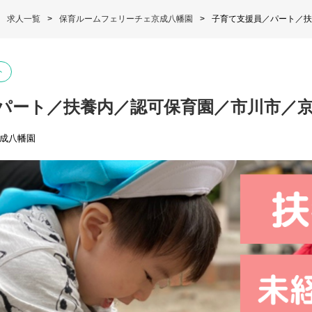
求人一覧
保育ルームフェリーチェ京成八幡園
子育て支援員／パート／扶
ト
パート／扶養内／認可保育園／市川市／
成八幡園