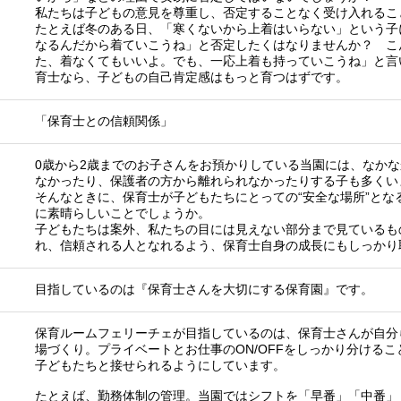
私たちは子どもの意見を尊重し、否定することなく受け入れるこ
たとえば冬のある日、「寒くないから上着はいらない」という子
なるんだから着ていこうね」と否定したくはなりませんか？ こ
た、着なくてもいいよ。でも、一応上着も持っていこうね」と言
育士なら、子どもの自己肯定感はもっと育つはずです。
「保育士との信頼関係」
0歳から2歳までのお子さんをお預かりしている当園には、なか
なかったり、保護者の方から離れられなかったりする子も多くい
そんなときに、保育士が子どもたちにとっての“安全な場所”とな
に素晴らしいことでしょうか。
子どもたちは案外、私たちの目には見えない部分まで見ているも
れ、信頼される人となれるよう、保育士自身の成長にもしっかり
目指しているのは『保育士さんを大切にする保育園』です。
保育ルームフェリーチェが目指しているのは、保育士さんが自分
場づくり。プライベートとお仕事のON/OFFをしっかり分ける
子どもたちと接せられるようにしています。
たとえば、勤務体制の管理。当園ではシフトを「早番」「中番」