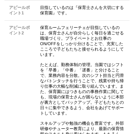
アピールポ
目指しているのは『保育士さんを大切にする
イント1
保育園』です。
アピールポ
保育ルームフェリーチェが目指しているの
イント2
は、保育士さんが自分らしく毎日を過ごせる
職場づくり。プライベートとお仕事の
ON/OFFをしっかり分けることで、充実した
こころで子どもたちと接せられるようにして
います。
たとえば、勤務体制の管理。当園ではシフト
を「早番」「中番」「遅番」と分けること
で、業務内容を分散。次のシフト担当と円滑
なバトンタッチを行うことで、残業や持ち帰
り仕事の大幅な削減に取り組んでいます。ま
た、保育園にはつきものの事務作業に関して
も、現場の保育士さんが困らないように本部
が裏方としてバックアップ。子どもたちとの
日々に集中できるよう、会社をあげてサポー
トしています。
スキルアップや勉強の機会も豊富です。外部
研修やチューター教育により、最新の保育情
報やスキルも身に着けられます。もちろん、