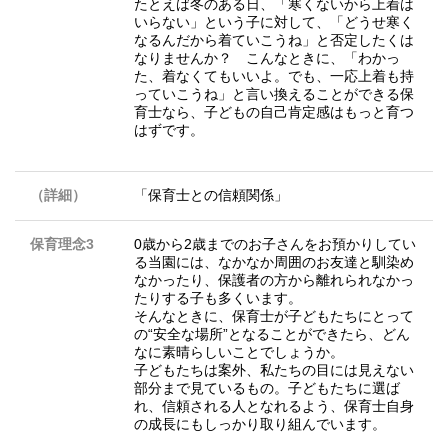
たとえば冬のある日、「寒くないから上着は
いらない」という子に対して、「どうせ寒く
なるんだから着ていこうね」と否定したくは
なりませんか？ こんなときに、「わかっ
た、着なくてもいいよ。でも、一応上着も持
っていこうね」と言い換えることができる保
育士なら、子どもの自己肯定感はもっと育つ
はずです。
（詳細）
「保育士との信頼関係」
保育理念3
0歳から2歳までのお子さんをお預かりしてい
る当園には、なかなか周囲のお友達と馴染め
なかったり、保護者の方から離れられなかっ
たりする子も多くいます。
そんなときに、保育士が子どもたちにとって
の“安全な場所”となることができたら、どん
なに素晴らしいことでしょうか。
子どもたちは案外、私たちの目には見えない
部分まで見ているもの。子どもたちに選ば
れ、信頼される人となれるよう、保育士自身
の成長にもしっかり取り組んでいます。