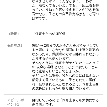
なりませんか？ こんなときに、「わかっ
た、着なくてもいいよ。でも、一応上着も持
っていこうね」と言い換えることができる保
育士なら、子どもの自己肯定感はもっと育つ
はずです。
（詳細）
「保育士との信頼関係」
保育理念3
0歳から2歳までのお子さんをお預かりしてい
る当園には、なかなか周囲のお友達と馴染め
なかったり、保護者の方から離れられなかっ
たりする子も多くいます。
そんなときに、保育士が子どもたちにとって
の“安全な場所”となることができたら、どん
なに素晴らしいことでしょうか。
子どもたちは案外、私たちの目には見えない
部分まで見ているもの。子どもたちに選ば
れ、信頼される人となれるよう、保育士自身
の成長にもしっかり取り組んでいます。
アピールポ
目指しているのは『保育士さんを大切にする
イント1
保育園』です。