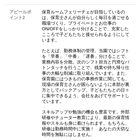
アピールポ
保育ルームフェリーチェが目指しているの
イント2
は、保育士さんが自分らしく毎日を過ごせる
職場づくり。プライベートとお仕事の
ON/OFFをしっかり分けることで、充実した
こころで子どもたちと接せられるようにして
います。
たとえば、勤務体制の管理。当園ではシフト
を「早番」「中番」「遅番」分けることで、
業務内容を分散。次のシフト担当と円滑なバ
トンタッチを行うことで、残業や持ち帰り仕
事の大幅な削減に取り組んでいます。また、
保育園にはつきものの事務作業に関しても、
現場の保育士さんが困らないように本部が裏
方としてバックアップ。子どもたちとの日々
に集中できるよう、会社をあげてサポートし
ています。
スキルアップや勉強の機会も豊富です。外部
研修やチューター教育により、最新の保育情
報やスキルも身に着けられます。もちろん、
研修は勤務時間中に実施！ あなたの大切な
時間を無駄にはしません。