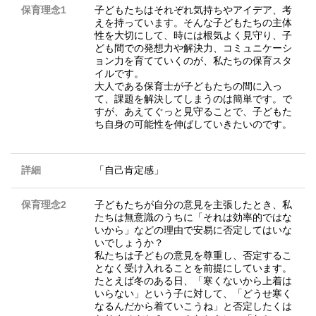
保育理念1
子どもたちはそれぞれ気持ちやアイデア、考
えを持っています。そんな子どもたちの主体
性を大切にして、時には根気よく見守り、子
ども間での発想力や解決力、コミュニケーシ
ョン力を育てていくのが、私たちの保育スタ
イルです。
大人である保育士が子どもたちの間に入っ
て、課題を解決してしまうのは簡単です。で
すが、あえてぐっと見守ることで、子どもた
ち自身の可能性を伸ばしていきたいのです。
詳細
「自己肯定感」
保育理念2
子どもたちが自分の意見を主張したとき、私
たちは無意識のうちに「それは効率的ではな
いから」などの理由で安易に否定してはいな
いでしょうか？
私たちは子どもの意見を尊重し、否定するこ
となく受け入れることを前提にしています。
たとえば冬のある日、「寒くないから上着は
いらない」という子に対して、「どうせ寒く
なるんだから着ていこうね」と否定したくは