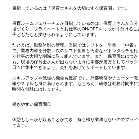
目指しているのは『保育士さんを大切にする保育園』です。
保育ルームフェリーチェが目指しているのは、保育士さんが自分
場づくり。プライベートとお仕事のON/OFFをしっかり分ける
子どもたちと接せられるようにしています。
たとえば、勤務体制の管理。当園ではシフトを「早番」「中番」
で、業務内容を分散。次のシフト担当と円滑なバトンタッチを行
り仕事の大幅な削減に取り組んでいます。また、保育園にはつき
も、現場の保育士さんが困らないように本部が裏方としてバック
日々に集中できるよう、会社をあげてサポートしています。
スキルアップや勉強の機会も豊富です。外部研修やチューター教
報やスキルも身に着けられます。もちろん、研修は勤務時間中に
時間を無駄にはしません。
働きやすい保育園◎
休憩もしっかり取ることができ、持ち帰り業務もないのでプライ
きます。