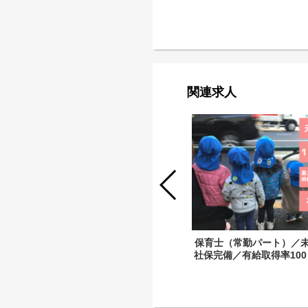
関連求人
保育士（常勤パート）／未
座間市/保育士/常勤パート/社会保険完
社保完備／有給取得率10
備/残業ほぼなし/持ち帰り業務なし