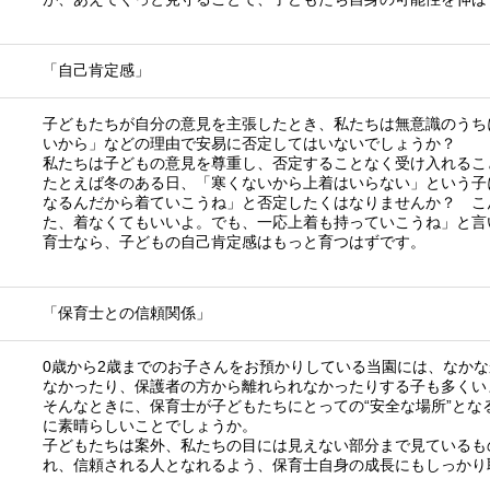
「自己肯定感」
子どもたちが自分の意見を主張したとき、私たちは無意識のうち
いから」などの理由で安易に否定してはいないでしょうか？
私たちは子どもの意見を尊重し、否定することなく受け入れるこ
たとえば冬のある日、「寒くないから上着はいらない」という子
なるんだから着ていこうね」と否定したくはなりませんか？ こ
た、着なくてもいいよ。でも、一応上着も持っていこうね」と言
育士なら、子どもの自己肯定感はもっと育つはずです。
「保育士との信頼関係」
0歳から2歳までのお子さんをお預かりしている当園には、なか
なかったり、保護者の方から離れられなかったりする子も多くい
そんなときに、保育士が子どもたちにとっての“安全な場所”とな
に素晴らしいことでしょうか。
子どもたちは案外、私たちの目には見えない部分まで見ているも
れ、信頼される人となれるよう、保育士自身の成長にもしっかり