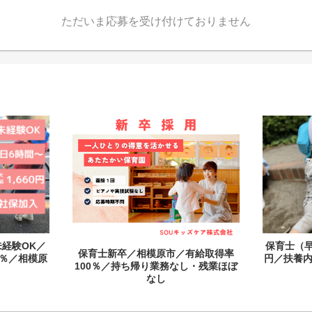
ただいま応募を受け付けておりません
経験OK／
保育士（早
保育士新卒／相模原市／有給取得率
0％／相模原
円／扶養内
100％／持ち帰り業務なし・残業ほぼ
なし