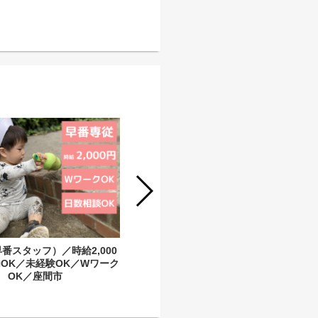
保育士(正社員)【定員18名★保育士未
経験OK】保育ルームフェリーチェ座
間Ⅱ園
番スタッフ）／時給2,000
OK／未経験OK／Wワーク
OK／座間市