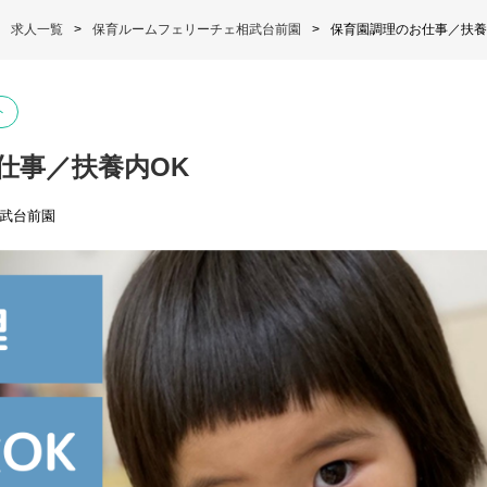
求人一覧
保育ルームフェリーチェ相武台前園
保育園調理のお仕事／扶養
ト
仕事／扶養内OK
武台前園