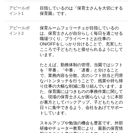
アピールポ
目指しているのは『保育士さんを大切にする
イント1
保育園』です。
アピールポ
保育ルームフェリーチェが目指しているの
イント2
は、保育士さんが自分らしく毎日を過ごせる
職場づくり。プライベートとお仕事の
ON/OFFをしっかり分けることで、充実した
こころで子どもたちと接せられるようにして
います。
たとえば、勤務体制の管理。当園ではシフト
を「早番」「中番」「遅番」と分けること
で、業務内容を分散。次のシフト担当と円滑
なバトンタッチを行うことで、残業や持ち帰
り仕事の大幅な削減に取り組んでいます。ま
た、保育園にはつきものの事務作業に関して
も、現場の保育士さんが困らないように本部
が裏方としてバックアップ。子どもたちとの
日々に集中できるよう、会社をあげてサポー
トしています。
スキルアップや勉強の機会も豊富です。外部
研修やチューター教育により、最新の保育情