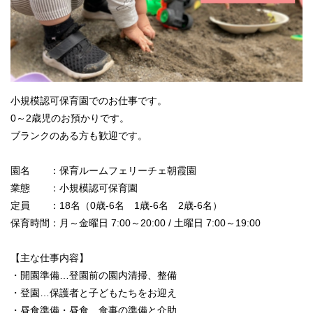
小規模認可保育園でのお仕事です。
0～2歳児のお預かりです。
ブランクのある方も歓迎です。
園名 ：保育ルームフェリーチェ朝霞園
業態 ：小規模認可保育園
定員 ：18名（0歳-6名 1歳-6名 2歳-6名）
保育時間：月～金曜日 7:00～20:00 / 土曜日 7:00～19:00
【主な仕事内容】
・開園準備…登園前の園内清掃、整備
・登園…保護者と子どもたちをお迎え
・昼食準備・昼食…食事の準備と介助