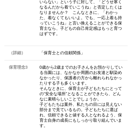
いらない」という子に対して、「どうせ寒く
なるんだから着ていこうね」と否定したくは
なりませんか？ こんなときに、「わかっ
た、着なくてもいいよ。でも、一応上着も持
っていこうね」と言い換えることができる保
育士なら、子どもの自己肯定感はもっと育つ
はずです。
（詳細）
「保育士との信頼関係」
保育理念3
0歳から2歳までのお子さんをお預かりしてい
る当園には、なかなか周囲のお友達と馴染め
なかったり、保護者の方から離れられなかっ
たりする子も多くいます。
そんなときに、保育士が子どもたちにとって
の“安全な場所”となることができたら、どん
なに素晴らしいことでしょうか。
子どもたちは案外、私たちの目には見えない
部分まで見ているもの。子どもたちに選ば
れ、信頼できると値する人となれるよう、保
育士自身の成長にもしっかり取り組んでいま
す。