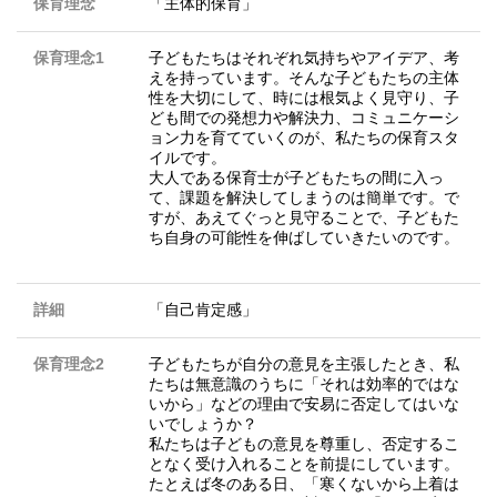
保育理念
「主体的保育」
保育理念1
子どもたちはそれぞれ気持ちやアイデア、考
えを持っています。そんな子どもたちの主体
性を大切にして、時には根気よく見守り、子
ども間での発想力や解決力、コミュニケーシ
ョン力を育てていくのが、私たちの保育スタ
イルです。
大人である保育士が子どもたちの間に入っ
て、課題を解決してしまうのは簡単です。で
すが、あえてぐっと見守ることで、子どもた
ち自身の可能性を伸ばしていきたいのです。
詳細
「自己肯定感」
保育理念2
子どもたちが自分の意見を主張したとき、私
たちは無意識のうちに「それは効率的ではな
いから」などの理由で安易に否定してはいな
いでしょうか？
私たちは子どもの意見を尊重し、否定するこ
となく受け入れることを前提にしています。
たとえば冬のある日、「寒くないから上着は