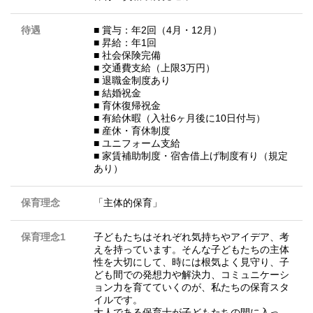
待遇
■ 賞与：年2回（4月・12月）
■ 昇給：年1回
■ 社会保険完備
■ 交通費支給（上限3万円）
■ 退職金制度あり
■ 結婚祝金
■ 育休復帰祝金
■ 有給休暇（入社6ヶ月後に10日付与）
■ 産休・育休制度
■ ユニフォーム支給
■ 家賃補助制度・宿舎借上げ制度有り（規定
あり）
保育理念
「主体的保育」
保育理念1
子どもたちはそれぞれ気持ちやアイデア、考
えを持っています。そんな子どもたちの主体
性を大切にして、時には根気よく見守り、子
ども間での発想力や解決力、コミュニケーシ
ョン力を育てていくのが、私たちの保育スタ
イルです。
大人である保育士が子どもたちの間に入っ