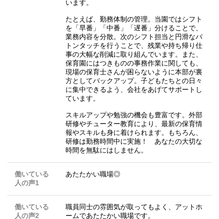
います。
たとえば、勤務体制の管理。当園ではシフト
を「早番」「中番」「遅番」分けることで、
業務内容を分散。次のシフト担当と円滑なバ
トンタッチを行うことで、残業や持ち帰り仕
事の大幅な削減に取り組んでいます。また、
保育園にはつきものの事務作業に関しても、
現場の保育士さんが困らないように本部が裏
方としてバックアップ。子どもたちとの日々
に集中できるよう、会社をあげてサポートし
ています。
スキルアップや勉強の機会も豊富です。外部
研修やチューター教育により、最新の保育情
報やスキルも身に着けられます。もちろん、
研修は勤務時間中に実施！ あなたの大切な
時間を無駄にはしません。
働いている
あたたかい職場◎
人の声1
働いている
職員同士の雰囲気が取ってもよく、アットホ
人の声2
ームであたたかい職場です。