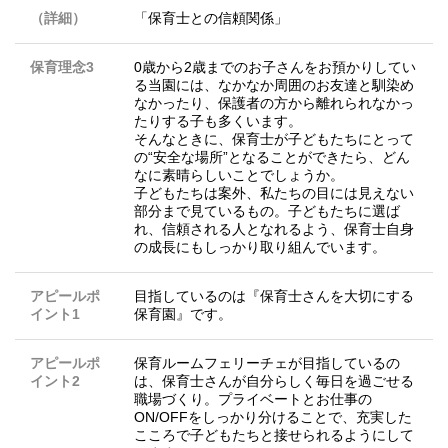
（詳細）
「保育士との信頼関係」
保育理念3
0歳から2歳までのお子さんをお預かりしてい
る当園には、なかなか周囲のお友達と馴染め
なかったり、保護者の方から離れられなかっ
たりする子も多くいます。
そんなときに、保育士が子どもたちにとって
の“安全な場所”となることができたら、どん
なに素晴らしいことでしょうか。
子どもたちは案外、私たちの目には見えない
部分まで見ているもの。子どもたちに選ば
れ、信頼される人となれるよう、保育士自身
の成長にもしっかり取り組んでいます。
アピールポ
目指しているのは『保育士さんを大切にする
イント1
保育園』です。
アピールポ
保育ルームフェリーチェが目指しているの
イント2
は、保育士さんが自分らしく毎日を過ごせる
職場づくり。プライベートとお仕事の
ON/OFFをしっかり分けることで、充実した
こころで子どもたちと接せられるようにして