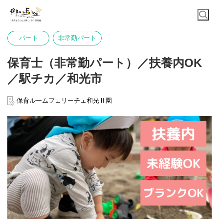
パート
非常勤パート
保育士（非常勤パート）／扶養内OK
／駅チカ／和光市
保育ルームフェリーチェ和光Ⅱ園