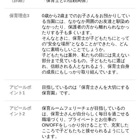
（詳細）
「保育士との信頼関係」
保育理念3
0歳から2歳までのお子さんをお預かりしてい
る当園には、なかなか周囲のお友達と馴染め
なかったり、保護者の方から離れられなかっ
たりする子も多くいます。
そんなときに、保育士が子どもたちにとって
の“安全な場所”となることができたら、どん
なに素晴らしいことでしょうか。
子どもたちは案外、私たちの目には見えない
部分まで見ているもの。子どもたちに選ば
れ、信頼される人となれるよう、保育士自身
の成長にもしっかり取り組んでいます。
アピールポ
目指しているのは『保育士さんを大切にする
イント1
保育園』です。
アピールポ
保育ルームフェリーチェが目指しているの
イント2
は、保育士さんが自分らしく毎日を過ごせる
職場づくり。プライベートとお仕事の
ON/OFFをしっかり分けることで、充実した
こころで子どもたちと接せられるようにして
います。