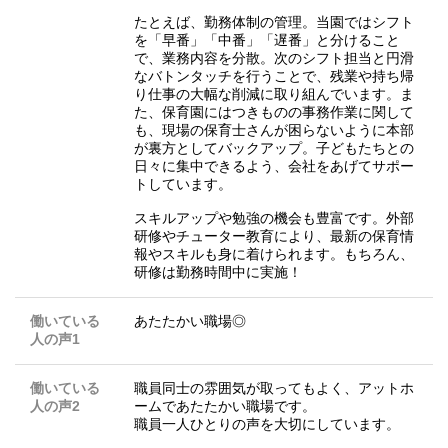
たとえば、勤務体制の管理。当園ではシフト
を「早番」「中番」「遅番」と分けること
で、業務内容を分散。次のシフト担当と円滑
なバトンタッチを行うことで、残業や持ち帰
り仕事の大幅な削減に取り組んでいます。ま
た、保育園にはつきものの事務作業に関して
も、現場の保育士さんが困らないように本部
が裏方としてバックアップ。子どもたちとの
日々に集中できるよう、会社をあげてサポー
トしています。
スキルアップや勉強の機会も豊富です。外部
研修やチューター教育により、最新の保育情
報やスキルも身に着けられます。もちろん、
研修は勤務時間中に実施！
働いている
あたたかい職場◎
人の声1
働いている
職員同士の雰囲気が取ってもよく、アットホ
人の声2
ームであたたかい職場です。
職員一人ひとりの声を大切にしています。