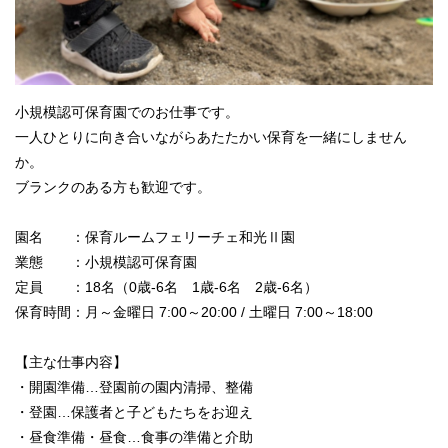
小規模認可保育園でのお仕事です。
一人ひとりに向き合いながらあたたかい保育を一緒にしません
か。
ブランクのある方も歓迎です。
園名 ：保育ルームフェリーチェ和光Ⅱ園
業態 ：小規模認可保育園
定員 ：18名（0歳-6名 1歳-6名 2歳-6名）
保育時間：月～金曜日 7:00～20:00 / 土曜日 7:00～18:00
【主な仕事内容】
・開園準備…登園前の園内清掃、整備
・登園…保護者と子どもたちをお迎え
・昼食準備・昼食…食事の準備と介助