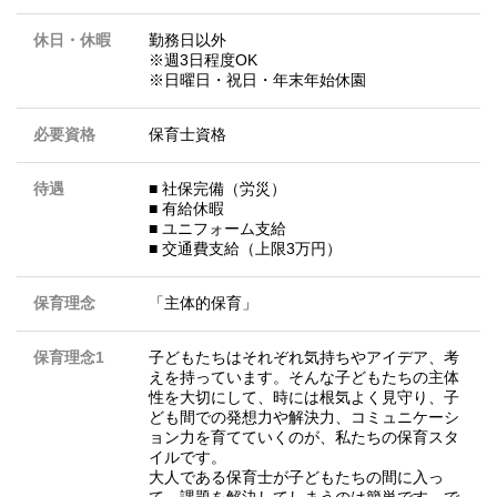
休日・休暇
勤務日以外
※週3日程度OK
※日曜日・祝日・年末年始休園
必要資格
保育士資格
待遇
■ 社保完備（労災）
■ 有給休暇
■ ユニフォーム支給
■ 交通費支給（上限3万円）
保育理念
「主体的保育」
保育理念1
子どもたちはそれぞれ気持ちやアイデア、考
えを持っています。そんな子どもたちの主体
性を大切にして、時には根気よく見守り、子
ども間での発想力や解決力、コミュニケーシ
ョン力を育てていくのが、私たちの保育スタ
イルです。
大人である保育士が子どもたちの間に入っ
て、課題を解決してしまうのは簡単です。で