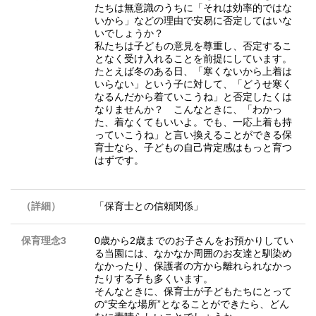
たちは無意識のうちに「それは効率的ではな
いから」などの理由で安易に否定してはいな
いでしょうか？
私たちは子どもの意見を尊重し、否定するこ
となく受け入れることを前提にしています。
たとえば冬のある日、「寒くないから上着は
いらない」という子に対して、「どうせ寒く
なるんだから着ていこうね」と否定したくは
なりませんか？ こんなときに、「わかっ
た、着なくてもいいよ。でも、一応上着も持
っていこうね」と言い換えることができる保
育士なら、子どもの自己肯定感はもっと育つ
はずです。
（詳細）
「保育士との信頼関係」
保育理念3
0歳から2歳までのお子さんをお預かりしてい
る当園には、なかなか周囲のお友達と馴染め
なかったり、保護者の方から離れられなかっ
たりする子も多くいます。
そんなときに、保育士が子どもたちにとって
の“安全な場所”となることができたら、どん