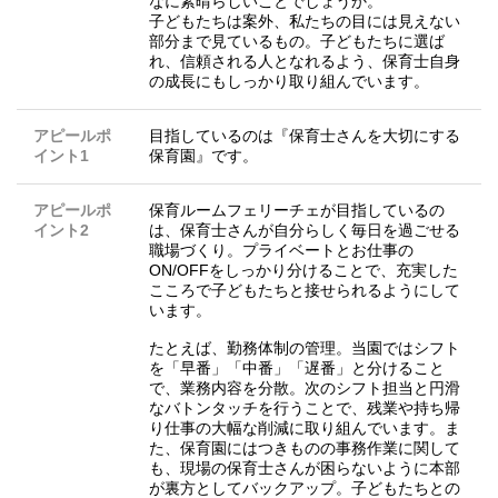
なに素晴らしいことでしょうか。
子どもたちは案外、私たちの目には見えない
部分まで見ているもの。子どもたちに選ば
れ、信頼される人となれるよう、保育士自身
の成長にもしっかり取り組んでいます。
アピールポ
目指しているのは『保育士さんを大切にする
イント1
保育園』です。
アピールポ
保育ルームフェリーチェが目指しているの
イント2
は、保育士さんが自分らしく毎日を過ごせる
職場づくり。プライベートとお仕事の
ON/OFFをしっかり分けることで、充実した
こころで子どもたちと接せられるようにして
います。
たとえば、勤務体制の管理。当園ではシフト
を「早番」「中番」「遅番」と分けること
で、業務内容を分散。次のシフト担当と円滑
なバトンタッチを行うことで、残業や持ち帰
り仕事の大幅な削減に取り組んでいます。ま
た、保育園にはつきものの事務作業に関して
も、現場の保育士さんが困らないように本部
が裏方としてバックアップ。子どもたちとの