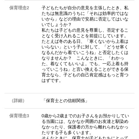
保育理念2
子どもたちが自分の意見を主張したとき、私
たちは無意識のうちに「それは効率的ではな
いから」などの理由で安易に否定してはいな
いでしょうか？
私たちは子どもの意見を尊重し、否定するこ
となく受け入れることを前提にしています。
たとえば冬のある日、「寒くないから上着は
いらない」という子に対して、「どうせ寒く
なるんだから着ていこうね」と否定したくは
なりませんか？ こんなときに、「わかっ
た、着なくてもいいよ。でも、一応上着も持
っていこうね」と言い換えることができる保
育士なら、子どもの自己肯定感はもっと育つ
はずです。
（詳細）
「保育士との信頼関係」
保育理念3
0歳から2歳までのお子さんをお預かりしてい
る当園には、なかなか周囲のお友達と馴染め
なかったり、保護者の方から離れられなかっ
たりする子も多くいます。
そんなときに、保育士が子どもたちにとって