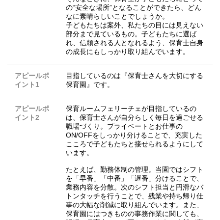
の“安全な場所”となることができたら、どん
なに素晴らしいことでしょうか。
子どもたちは案外、私たちの目には見えない
部分まで見ているもの。子どもたちに選ば
れ、信頼される人となれるよう、保育士自身
の成長にもしっかり取り組んでいます。
アピールポ
目指しているのは『保育士さんを大切にする
イント1
保育園』です。
アピールポ
保育ルームフェリーチェが目指しているの
イント2
は、保育士さんが自分らしく毎日を過ごせる
職場づくり。プライベートとお仕事の
ON/OFFをしっかり分けることで、充実した
こころで子どもたちと接せられるようにして
います。
たとえば、勤務体制の管理。当園ではシフト
を「早番」「中番」「遅番」分けることで、
業務内容を分散。次のシフト担当と円滑なバ
トンタッチを行うことで、残業や持ち帰り仕
事の大幅な削減に取り組んでいます。また、
保育園にはつきものの事務作業に関しても、