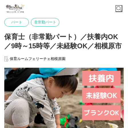
パート
非常勤パート
保育士（非常勤パート）／扶養内OK
／9時～15時等／未経験OK／相模原市
保育ルームフェリーチェ相模原園