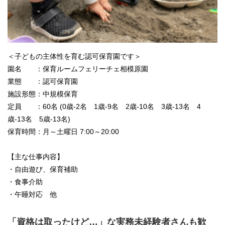
＜子どもの主体性を育む認可保育園です＞
園名 ：保育ルームフェリーチェ相模原園
業態 ：認可保育園
施設形態：中規模保育
定員 ：60名 (0歳-2名 1歳-9名 2歳-10名 3歳-13名 4
歳-13名 5歳-13名)
保育時間：月～土曜日 7:00～20:00
【主な仕事内容】
・自由遊び、保育補助
・食事介助
・午睡対応 他
「資格は取ったけど…」な実務未経験者さんも歓