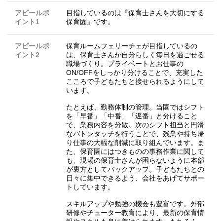
アピールポ
目指しているのは『保育士さんを大切にする
イント1
保育園』です。
アピールポ
保育ルームフェリーチェが目指しているの
イント2
は、保育士さんが自分らしく毎日を過ごせる
職場づくり。プライベートとお仕事の
ON/OFFをしっかり分けることで、充実した
こころで子どもたちと接せられるようにして
います。
たとえば、勤務体制の管理。当園ではシフト
を「早番」「中番」「遅番」と分けること
で、業務内容を分散。次のシフト担当と円滑
なバトンタッチを行うことで、残業や持ち帰
り仕事の大幅な削減に取り組んでいます。ま
た、保育園にはつきものの事務作業に関して
も、現場の保育士さんが困らないように本部
が裏方としてバックアップ。子どもたちとの
日々に集中できるよう、会社をあげてサポー
トしています。
スキルアップや勉強の機会も豊富です。外部
研修やチューター教育により、最新の保育情