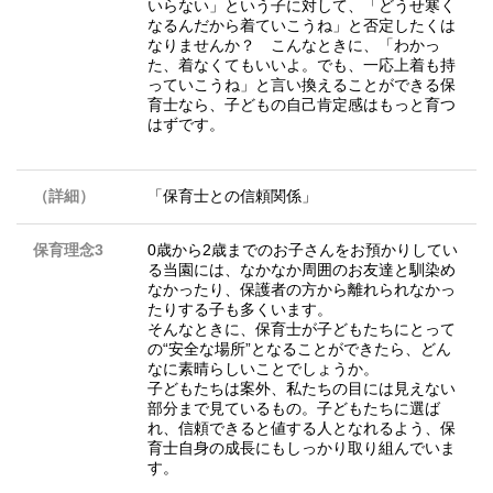
いらない」という子に対して、「どうせ寒く
なるんだから着ていこうね」と否定したくは
なりませんか？ こんなときに、「わかっ
た、着なくてもいいよ。でも、一応上着も持
っていこうね」と言い換えることができる保
育士なら、子どもの自己肯定感はもっと育つ
はずです。
（詳細）
「保育士との信頼関係」
保育理念3
0歳から2歳までのお子さんをお預かりしてい
る当園には、なかなか周囲のお友達と馴染め
なかったり、保護者の方から離れられなかっ
たりする子も多くいます。
そんなときに、保育士が子どもたちにとって
の“安全な場所”となることができたら、どん
なに素晴らしいことでしょうか。
子どもたちは案外、私たちの目には見えない
部分まで見ているもの。子どもたちに選ば
れ、信頼できると値する人となれるよう、保
育士自身の成長にもしっかり取り組んでいま
す。