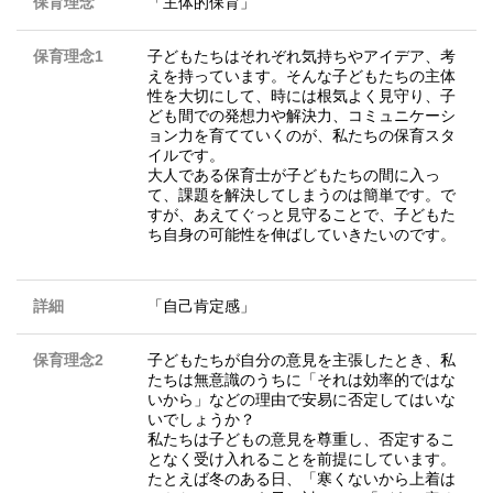
保育理念
「主体的保育」
保育理念1
子どもたちはそれぞれ気持ちやアイデア、考
えを持っています。そんな子どもたちの主体
性を大切にして、時には根気よく見守り、子
ども間での発想力や解決力、コミュニケーシ
ョン力を育てていくのが、私たちの保育スタ
イルです。
大人である保育士が子どもたちの間に入っ
て、課題を解決してしまうのは簡単です。で
すが、あえてぐっと見守ることで、子どもた
ち自身の可能性を伸ばしていきたいのです。
詳細
「自己肯定感」
保育理念2
子どもたちが自分の意見を主張したとき、私
たちは無意識のうちに「それは効率的ではな
いから」などの理由で安易に否定してはいな
いでしょうか？
私たちは子どもの意見を尊重し、否定するこ
となく受け入れることを前提にしています。
たとえば冬のある日、「寒くないから上着は