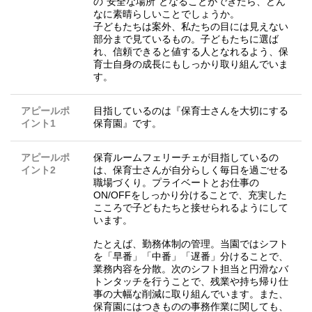
の“安全な場所”となることができたら、どん
なに素晴らしいことでしょうか。
子どもたちは案外、私たちの目には見えない
部分まで見ているもの。子どもたちに選ば
れ、信頼できると値する人となれるよう、保
育士自身の成長にもしっかり取り組んでいま
す。
アピールポ
目指しているのは『保育士さんを大切にする
イント1
保育園』です。
アピールポ
保育ルームフェリーチェが目指しているの
イント2
は、保育士さんが自分らしく毎日を過ごせる
職場づくり。プライベートとお仕事の
ON/OFFをしっかり分けることで、充実した
こころで子どもたちと接せられるようにして
います。
たとえば、勤務体制の管理。当園ではシフト
を「早番」「中番」「遅番」分けることで、
業務内容を分散。次のシフト担当と円滑なバ
トンタッチを行うことで、残業や持ち帰り仕
事の大幅な削減に取り組んでいます。また、
保育園にはつきものの事務作業に関しても、