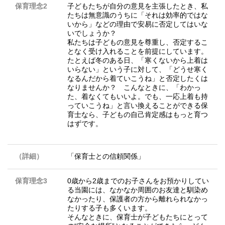
保育理念2
子どもたちが自分の意見を主張したとき、私
たちは無意識のうちに「それは効率的ではな
いから」などの理由で安易に否定してはいな
いでしょうか？
私たちは子どもの意見を尊重し、否定するこ
となく受け入れることを前提にしています。
たとえば冬のある日、「寒くないから上着は
いらない」という子に対して、「どうせ寒く
なるんだから着ていこうね」と否定したくは
なりませんか？ こんなときに、「わかっ
た、着なくてもいいよ。でも、一応上着も持
っていこうね」と言い換えることができる保
育士なら、子どもの自己肯定感はもっと育つ
はずです。
（詳細）
「保育士との信頼関係」
保育理念3
0歳から2歳までのお子さんをお預かりしてい
る当園には、なかなか周囲のお友達と馴染め
なかったり、保護者の方から離れられなかっ
たりする子も多くいます。
そんなときに、保育士が子どもたちにとって