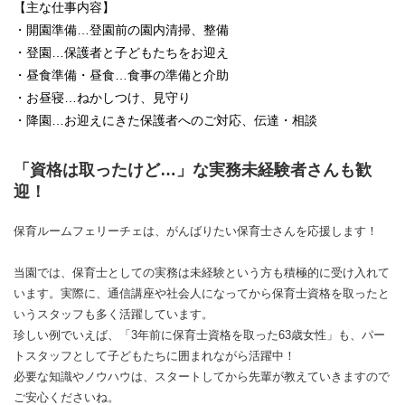
【主な仕事内容】
・開園準備…登園前の園内清掃、整備
・登園…保護者と子どもたちをお迎え
・昼食準備・昼食…食事の準備と介助
・お昼寝…ねかしつけ、見守り
・降園…お迎えにきた保護者へのご対応、伝達・相談
「資格は取ったけど…」な実務未経験者さんも歓
迎！
保育ルームフェリーチェは、がんばりたい保育士さんを応援します！
当園では、保育士としての実務は未経験という方も積極的に受け入れて
います。実際に、通信講座や社会人になってから保育士資格を取ったと
いうスタッフも多く活躍しています。
珍しい例でいえば、「3年前に保育士資格を取った63歳女性」も、パー
トスタッフとして子どもたちに囲まれながら活躍中！
必要な知識やノウハウは、スタートしてから先輩が教えていきますので
ご安心くださいね。