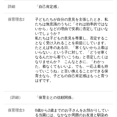
詳細
「自己肯定感」
保育理念2
子どもたちが自分の意見を主張したとき、私
たちは無意識のうちに「それは効率的ではな
いから」などの理由で安易に否定してはいな
いでしょうか？
私たちは子どもの意見を尊重し、否定するこ
となく受け入れることを前提にしています。
たとえば冬のある日、「寒くないから上着は
いらない」という子に対して、「どうせ寒く
なるんだから着ていこうね」と否定したくは
なりませんか？ こんなときに、「わかっ
た、着なくてもいいよ。でも、一応上着も持
っていこうね」と言い換えることができる保
育士なら、子どもの自己肯定感はもっと育つ
はずです。
（詳細）
「保育士との信頼関係」
保育理念3
0歳から2歳までのお子さんをお預かりしてい
る当園には、なかなか周囲のお友達と馴染め