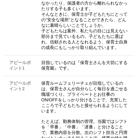
なかったり、保護者の方から離れられなかっ
たりする子も多くいます。
そんなときに、保育士が子どもたちにとって
の“安全な場所”となることができたら、どん
なに素晴らしいことでしょうか。
子どもたちは案外、私たちの目には見えない
部分まで見ているもの。子どもたちに選ば
れ、信頼される人となれるよう、保育士自身
の成長にもしっかり取り組んでいます。
アピールポ
目指しているのは『保育士さんを大切にする
イント1
保育園』です。
アピールポ
保育ルームフェリーチェが目指しているの
イント2
は、保育士さんが自分らしく毎日を過ごせる
職場づくり。プライベートとお仕事の
ON/OFFをしっかり分けることで、充実した
こころで子どもたちと接せられるようにして
います。
たとえば、勤務体制の管理。当園ではシフト
を「早番」「中番」「遅番」と分けること
で、業務内容を分散。次のシフト担当と円滑
なバトンタッチを行うことで、残業や持ち帰