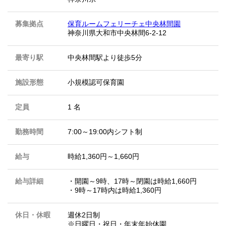
募集拠点
保育ルームフェリーチェ中央林間園
神奈川県大和市中央林間6-2-12
最寄り駅
中央林間駅より徒歩5分
施設形態
小規模認可保育園
定員
1 名
勤務時間
7:00～19:00内シフト制
給与
時給1,360円～1,660円
給与詳細
・開園～9時、17時～閉園は時給1,660円
・9時～17時内は時給1,360円
休日・休暇
週休2日制
※日曜日・祝日・年末年始休園