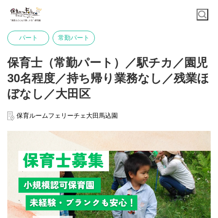
パート
常勤パート
保育士（常勤パート）／駅チカ／園児
30名程度／持ち帰り業務なし／残業ほ
ぼなし／大田区
保育ルームフェリーチェ大田馬込園