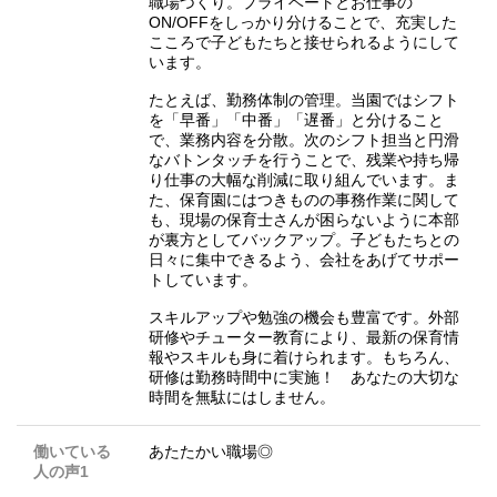
職場づくり。プライベートとお仕事の
ON/OFFをしっかり分けることで、充実した
こころで子どもたちと接せられるようにして
います。
たとえば、勤務体制の管理。当園ではシフト
を「早番」「中番」「遅番」と分けること
で、業務内容を分散。次のシフト担当と円滑
なバトンタッチを行うことで、残業や持ち帰
り仕事の大幅な削減に取り組んでいます。ま
た、保育園にはつきものの事務作業に関して
も、現場の保育士さんが困らないように本部
が裏方としてバックアップ。子どもたちとの
日々に集中できるよう、会社をあげてサポー
トしています。
スキルアップや勉強の機会も豊富です。外部
研修やチューター教育により、最新の保育情
報やスキルも身に着けられます。もちろん、
研修は勤務時間中に実施！ あなたの大切な
時間を無駄にはしません。
働いている
あたたかい職場◎
人の声1