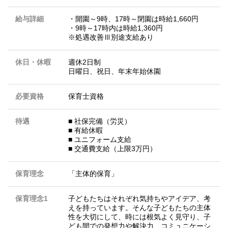
給与詳細
・開園～9時、17時～閉園は時給1,660円
・9時～17時内は時給1,360円
※処遇改善Ⅲ別途支給あり
休日・休暇
週休2日制
日曜日、祝日、年末年始休園
必要資格
保育士資格
待遇
■ 社保完備（労災）
■ 有給休暇
■ ユニフォーム支給
■ 交通費支給（上限3万円）
保育理念
「主体的保育」
保育理念1
子どもたちはそれぞれ気持ちやアイデア、考
えを持っています。そんな子どもたちの主体
性を大切にして、時には根気よく見守り、子
ども間での発想力や解決力、コミュニケーシ