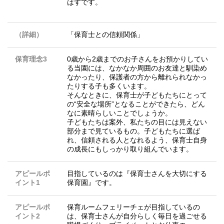
はずです。
（詳細）
「保育士との信頼関係」
保育理念3
0歳から2歳までのお子さんをお預かりしてい
る当園には、なかなか周囲のお友達と馴染め
なかったり、保護者の方から離れられなかっ
たりする子も多くいます。
そんなときに、保育士が子どもたちにとって
の“安全な場所”となることができたら、どん
なに素晴らしいことでしょうか。
子どもたちは案外、私たちの目には見えない
部分まで見ているもの。子どもたちに選ば
れ、信頼される人となれるよう、保育士自身
の成長にもしっかり取り組んでいます。
アピールポ
目指しているのは『保育士さんを大切にする
イント1
保育園』です。
アピールポ
保育ルームフェリーチェが目指しているの
イント2
は、保育士さんが自分らしく毎日を過ごせる