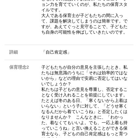
ョン力を育てていくのが、私たちの保育スタ
イルです。
大人である保育士が子どもたちの間に入っ
て、課題を解決してしまうのは簡単です。で
すが、あえてぐっと見守ることで、子どもた
ち自身の可能性を伸ばしていきたいのです。
詳細
「自己肯定感」
保育理念2
子どもたちが自分の意見を主張したとき、私
たちは無意識のうちに「それは効率的ではな
いから」などの理由で安易に否定してはいな
いでしょうか？
私たちは子どもの意見を尊重し、否定するこ
となく受け入れることを前提にしています。
たとえば冬のある日、「寒くないから上着は
いらない」という子に対して、「どうせ寒く
なるんだから着ていこうね」と否定したくは
なりませんか？ こんなときに、「わかっ
た、着なくてもいいよ。でも、一応上着も持
っていこうね」と言い換えることができる保
育士なら、子どもの自己肯定感はもっと育つ