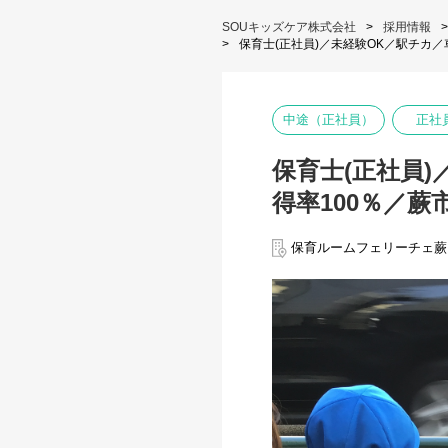
SOUキッズケア株式会社
採用情報
保育士(正社員)／未経験OK／駅チカ／
中途（正社員）
正社
保育士(正社員
得率100％／蕨
保育ルームフェリーチェ蕨