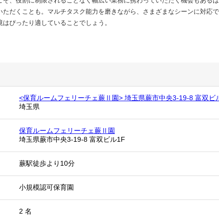
こそ、役割に制限されることなく幅広い業務に携わっていただく機会もあるは
いただくことも。マルチタスク能力を磨きながら、さまざまなシーンに対応で
境はぴったり適していることでしょう。
<保育ルームフェリーチェ蕨Ⅱ園> 埼玉県蕨市中央3-19-8 富双ビ
埼玉県
保育ルームフェリーチェ蕨Ⅱ園
埼玉県蕨市中央3-19-8 富双ビル1F
蕨駅徒歩より10分
小規模認可保育園
2 名