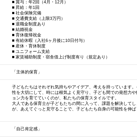
■ 賞与：年2回（4月・12月）
■ 昇給：年1回
■ 社会保険完備
■ 交通費支給（上限3万円）
■ 退職金制度あり
■ 結婚祝金
■ 育休復帰祝金
■ 有給休暇（入社6ヶ月後に10日付与）
■ 産休・育休制度
■ ユニフォーム支給
■ 家賃補助制度・宿舎借上げ制度有り（規定あり）
「主体的保育」
子どもたちはそれぞれ気持ちやアイデア、考えを持っています。
性を大切にして、時には根気よく見守り、子ども間での発想力や
ョン力を育てていくのが、私たちの保育スタイルです。
大人である保育士が子どもたちの間に入って、課題を解決してし
が、あえてぐっと見守ることで、子どもたち自身の可能性を伸ば
「自己肯定感」