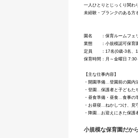
一人ひとりとじっくり関わ
未経験・ブランクのある方
園名 ：保育ルームフェ
業態 ：小規模認可保育
定員 ：17名(0歳-3名、1
保育時間：月～金曜日 7:30～19
【主な仕事内容】
・開園準備…登園前の園内
・登園…保護者と子どもた
・昼食準備・昼食…食事の
・お昼寝…ねかしつけ、見
・降園…お迎えにきた保護
小規模な保育園だか