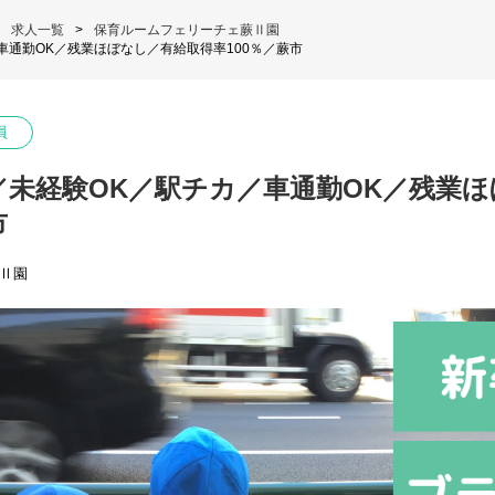
求人一覧
保育ルームフェリーチェ蕨Ⅱ園
車通勤OK／残業ほぼなし／有給取得率100％／蕨市
員
)／未経験OK／駅チカ／車通勤OK／残業
市
Ⅱ園