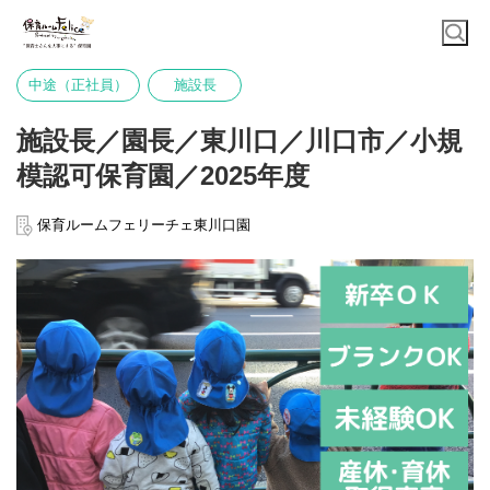
中途（正社員）
施設長
施設長／園長／東川口／川口市／小規
模認可保育園／2025年度
保育ルームフェリーチェ東川口園