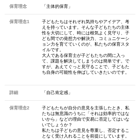
保育理念
「主体的保育」
保育理念1
子どもたちはそれぞれ気持ちやアイデア、考
えを持っています。そんな子どもたちの主体
性を大切にして、時には根気よく見守り、子
ども間での発想力や解決力、コミュニケーシ
ョン力を育てていくのが、私たちの保育スタ
イルです。
大人である保育士が子どもたちの間に入っ
て、課題を解決してしまうのは簡単です。で
すが、あえてぐっと見守ることで、子どもた
ち自身の可能性を伸ばしていきたいのです。
詳細
「自己肯定感」
保育理念2
子どもたちが自分の意見を主張したとき、私
たちは無意識のうちに「それは効率的ではな
いから」などの理由で安易に否定してはいな
いでしょうか？
私たちは子どもの意見を尊重し、否定するこ
となく受け入れることを前提にしています。