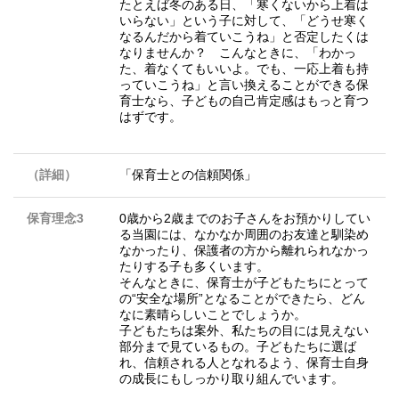
たとえば冬のある日、「寒くないから上着は
いらない」という子に対して、「どうせ寒く
なるんだから着ていこうね」と否定したくは
なりませんか？ こんなときに、「わかっ
た、着なくてもいいよ。でも、一応上着も持
っていこうね」と言い換えることができる保
育士なら、子どもの自己肯定感はもっと育つ
はずです。
（詳細）
「保育士との信頼関係」
保育理念3
0歳から2歳までのお子さんをお預かりしてい
る当園には、なかなか周囲のお友達と馴染め
なかったり、保護者の方から離れられなかっ
たりする子も多くいます。
そんなときに、保育士が子どもたちにとって
の“安全な場所”となることができたら、どん
なに素晴らしいことでしょうか。
子どもたちは案外、私たちの目には見えない
部分まで見ているもの。子どもたちに選ば
れ、信頼される人となれるよう、保育士自身
の成長にもしっかり取り組んでいます。