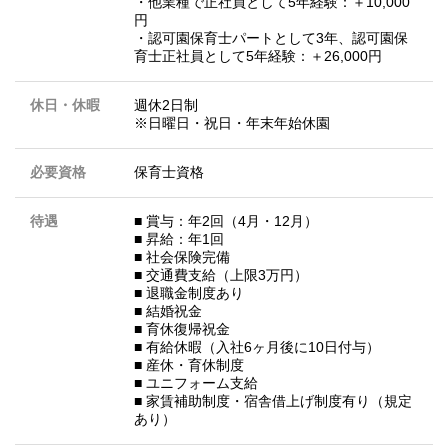
・他業種で正社員として5年経験：＋10,000
円
・認可園保育士パートとして3年、認可園保
育士正社員として5年経験：＋26,000円
休日・休暇
週休2日制
※日曜日・祝日・年末年始休園
必要資格
保育士資格
待遇
■ 賞与：年2回（4月・12月）
■ 昇給：年1回
■ 社会保険完備
■ 交通費支給（上限3万円）
■ 退職金制度あり
■ 結婚祝金
■ 育休復帰祝金
■ 有給休暇（入社6ヶ月後に10日付与）
■ 産休・育休制度
■ ユニフォーム支給
■ 家賃補助制度・宿舎借上げ制度有り（規定
あり）