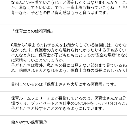
なるんだから着ていこうね」と否定したくはなりませんか？ こ
た、着なくてもいいよ。でも、一応上着も持っていこうね」と言
育士なら、子どもの自己肯定感はもっと育つはずです。
「保育士との信頼関係」
0歳から2歳までのお子さんをお預かりしている当園には、なか
なかったり、保護者の方から離れられなかったりする子も多くい
そんなときに、保育士が子どもたちにとっての“安全な場所”とな
に素晴らしいことでしょうか。
子どもたちは案外、私たちの目には見えない部分まで見ているも
れ、信頼される人となれるよう、保育士自身の成長にもしっかり
目指しているのは『保育士さんを大切にする保育園』です。
保育ルームフェリーチェが目指しているのは、保育士さんが自分
場づくり。プライベートとお仕事のON/OFFをしっかり分ける
子どもたちと接することのできるようにしています。
働きやすい保育園◎