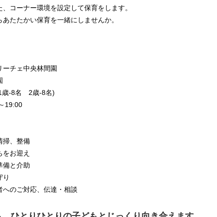
た、コーナー環境を設定して保育をします。
らあたたかい保育を一緒にしませんか。
リーチェ中央林間園
園
歳-8名 2歳-8名)
19:00
清掃、整備
ちをお迎え
準備と介助
守り
者へのご対応、伝達・相談
ら、ひとりひとりの子どもとじっくり向き合えます。