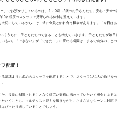
リーチェ）でお預かりしているのは、主に0歳～2歳のお子さんたち。安心・安全
約10名程度のスタッフで見守られる体制を整えています。
を大切にしているからこそ、常に全員と触れ合う機会があります。「今日はあ
ねていくうちに、子どもたちのできることも増えていきます。子どもたちが毎日
しいもの。「できない」が「できた！」に変わる瞬間は、まるで自分のことの
ッフ配置！
いる基準よりも多めのスタッフを配置することで、スタッフ1人1人の負担を
す。
こそ、役割に制限されることなく幅広い業務に携わっていただく機会もあるは
いただくことも。マルチタスク能力を磨きながら、さまざまなシーンに対応で
境はぴったり適していることでしょう。