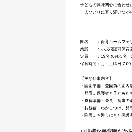
子どもの興味関心に合わせ
一人ひとりに寄り添いなが
園名 ：保育ルームフェ
業態 ：小規模認可保育
定員 ：19名 (0歳-3名 1
保育時間：月～土曜日 7:00～
【主な仕事内容】
・開園準備…登園前の園内
・登園…保護者と子どもた
・昼食準備・昼食…食事の
・お昼寝…ねかしつけ、見
・降園…お迎えにきた保護
小規模な保育園だか