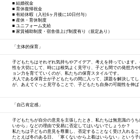
■ 結婚祝金
■ 育休復帰祝金
■ 有給休暇（入社6ヶ月後に10日付与）
■ 産休・育休制度
■ ユニフォーム支給
■ 家賃補助制度・宿舎借上げ制度有り（規定あり）
「主体的保育」
子どもたちはそれぞれ気持ちやアイデア、考えを持っています。
性を大切にして、時には根気よく見守り、子ども間での発想力や
ョン力を育てていくのが、私たちの保育スタイルです。
大人である保育士が子どもたちの間に入って、課題を解決してし
が、あえてぐっと見守ることで、子どもたち自身の可能性を伸ば
「自己肯定感」
子どもたちが自分の意見を主張したとき、私たちは無意識のうち
いから」などの理由で安易に否定してはいないでしょうか？
私たちは子どもの意見を尊重し、否定することなく受け入れるこ
たとえば冬のある日、「寒くないから上着はいらない」という子