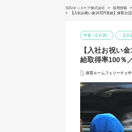
SOUキッズケア株式会社
採用情報
【入社お祝い金10万円支給】保育士(
中途（正社員）
正社
【入社お祝い金
給取得率100
保育ルームフェリーチェ中