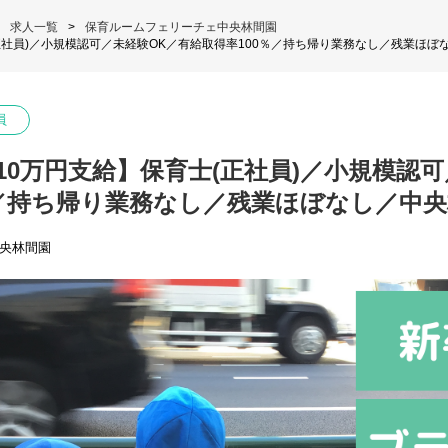
求人一覧
保育ルームフェリーチェ中央林間園
正社員)／小規模認可／未経験OK／有給取得率100％／持ち帰り業務なし／残業ほぼ
員
10万円支給】保育士(正社員)／小規模認可
％／持ち帰り業務なし／残業ほぼなし／中
央林間園