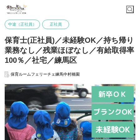
中途（正社員）
正社員
保育士(正社員)／未経験OK／持ち帰り
業務なし／残業ほぼなし／有給取得率
100％／社宅／練馬区
保育ルームフェリーチェ練馬中村橋園