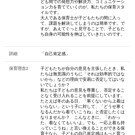
ども間での発想力や解決力、コミュニケーシ
ョン力を育てていくのが、私たちの保育スタ
イルです。
大人である保育士が子どもたちの間に入っ
て、課題を解決してしまうのは簡単です。で
すが、あえてぐっと見守ることで、子どもた
ち自身の可能性を伸ばしていきたいのです。
詳細
「自己肯定感」
保育理念2
子どもたちが自分の意見を主張したとき、私
たちは無意識のうちに「それは効率的ではな
いから」などの理由で安易に否定してはいな
いでしょうか？
私たちは子どもの意見を尊重し、否定するこ
となく受け入れることを前提にしています。
たとえば冬のある日、「寒くないから上着は
いらない」という子に対して、「どうせ寒く
なるんだから着ていこうね」と否定したくは
なりませんか？ こんなときに、「わかっ
た、着なくてもいいよ。でも、一応上着も持
っていこうね」と言い換えることができる保
育士なら、子どもの自己肯定感はもっと育つ