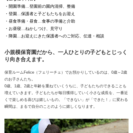
・開園準備…登園前の園内清掃、整備
・登園…保護者と子どもたちをお迎え
・昼食準備・昼食…食事の準備と介助
・お昼寝…ねかしつけ、見守り
・降園…お迎えにきた保護者へのご対応、伝達・相談
小規模保育園だから、一人ひとりの子どもとじっく
り向き合えます。
保育ルームFelice（フェリーチェ）でお預かりしているのは、0歳～2歳
のお子さんたち。
0歳、1歳、2歳と年齢を重ねていくうちに、子どもたちのできることも
増えていきます。子どもたちが毎日獲得していく小さな成長を、一番近
くで楽しめる喜びは嬉しいもの。「できない」が「できた！」に変わる
瞬間は、まるで自分のことのように嬉しくなります。