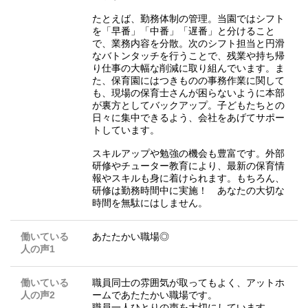
たとえば、勤務体制の管理。当園ではシフト
を「早番」「中番」「遅番」と分けること
で、業務内容を分散。次のシフト担当と円滑
なバトンタッチを行うことで、残業や持ち帰
り仕事の大幅な削減に取り組んでいます。ま
た、保育園にはつきものの事務作業に関して
も、現場の保育士さんが困らないように本部
が裏方としてバックアップ。子どもたちとの
日々に集中できるよう、会社をあげてサポー
トしています。
スキルアップや勉強の機会も豊富です。外部
研修やチューター教育により、最新の保育情
報やスキルも身に着けられます。もちろん、
研修は勤務時間中に実施！ あなたの大切な
時間を無駄にはしません。
働いている
あたたかい職場◎
人の声1
働いている
職員同士の雰囲気が取ってもよく、アットホ
人の声2
ームであたたかい職場です。
職員一人ひとりの声を大切にしています。