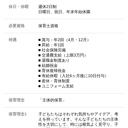
休日・休暇
週休2日制
日曜日、祝日、年末年始休園
必要資格
保育士資格
待遇
■ 賞与：年2回（4月・12月）
■ 昇給：年1回
■ 社会保険完備
■ 交通費支給（上限3万円）
■ 退職金制度あり
■ 結婚祝金
■ 育休復帰祝金
■ 有給休暇（入社6ヶ月後に10日付与）
■ 産休・育休制度
■ ユニフォーム支給
保育理念
「主体的保育」
保育理念1
子どもたちはそれぞれ気持ちやアイデア、考
えを持っています。そんな子どもたちの主体
性を大切にして、時には根気よく見守り、子