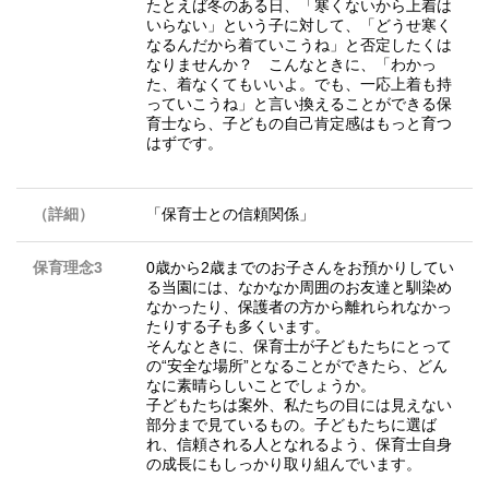
たとえば冬のある日、「寒くないから上着は
いらない」という子に対して、「どうせ寒く
なるんだから着ていこうね」と否定したくは
なりませんか？ こんなときに、「わかっ
た、着なくてもいいよ。でも、一応上着も持
っていこうね」と言い換えることができる保
育士なら、子どもの自己肯定感はもっと育つ
はずです。
（詳細）
「保育士との信頼関係」
保育理念3
0歳から2歳までのお子さんをお預かりしてい
る当園には、なかなか周囲のお友達と馴染め
なかったり、保護者の方から離れられなかっ
たりする子も多くいます。
そんなときに、保育士が子どもたちにとって
の“安全な場所”となることができたら、どん
なに素晴らしいことでしょうか。
子どもたちは案外、私たちの目には見えない
部分まで見ているもの。子どもたちに選ば
れ、信頼される人となれるよう、保育士自身
の成長にもしっかり取り組んでいます。