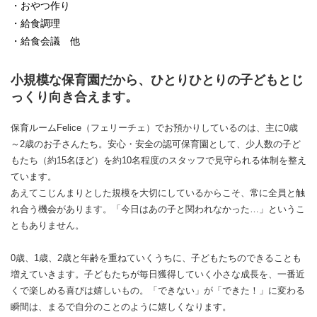
・おやつ作り
・給食調理
・給食会議 他
小規模な保育園だから、ひとりひとりの子どもとじ
っくり向き合えます。
保育ルームFelice（フェリーチェ）でお預かりしているのは、主に0歳
～2歳のお子さんたち。安心・安全の認可保育園として、少人数の子ど
もたち（約15名ほど）を約10名程度のスタッフで見守られる体制を整え
ています。
あえてこじんまりとした規模を大切にしているからこそ、常に全員と触
れ合う機会があります。「今日はあの子と関われなかった…」というこ
ともありません。
0歳、1歳、2歳と年齢を重ねていくうちに、子どもたちのできることも
増えていきます。子どもたちが毎日獲得していく小さな成長を、一番近
くで楽しめる喜びは嬉しいもの。「できない」が「できた！」に変わる
瞬間は、まるで自分のことのように嬉しくなります。