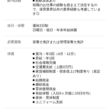
給与詳細
■ 経験加算あり
前職のお仕事の経験を踏まえて決定するの
で、保育業界以外の業界経験も考慮していま
す◎
休日・休暇
週休2日制
日曜日・祝日・年末年始休園
必要資格
栄養士免許または管理栄養士免許
待遇
■ 賞与：年2回（4月・12月）
■ 昇給：年1回
■ 社会保険完備
■ 交通費支給（上限3万円）
■ 家賃補助制度・宿舎借上げ制度有り（規定
あり）
■ 結婚祝金
■ 継続祝金
■ 育休復帰祝金
■ 有給休暇（入社6ヶ月後に10日付与）
■ 産休・育休制度
■ ユニフォーム支給