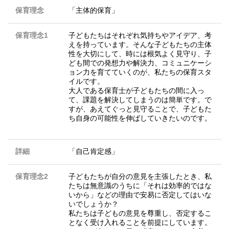
保育理念
「主体的保育」
保育理念1
子どもたちはそれぞれ気持ちやアイデア、考
えを持っています。そんな子どもたちの主体
性を大切にして、時には根気よく見守り、子
ども間での発想力や解決力、コミュニケーシ
ョン力を育てていくのが、私たちの保育スタ
イルです。
大人である保育士が子どもたちの間に入っ
て、課題を解決してしまうのは簡単です。で
すが、あえてぐっと見守ることで、子どもた
ち自身の可能性を伸ばしていきたいのです。
詳細
「自己肯定感」
保育理念2
子どもたちが自分の意見を主張したとき、私
たちは無意識のうちに「それは効率的ではな
いから」などの理由で安易に否定してはいな
いでしょうか？
私たちは子どもの意見を尊重し、否定するこ
となく受け入れることを前提にしています。