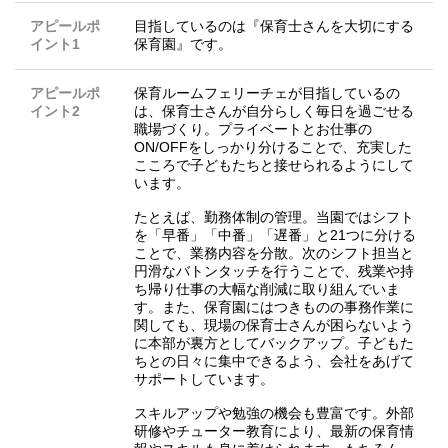
アピールポ
目指しているのは『保育士さんを大切にする
イント1
保育園』です。
アピールポ
保育ルームフェリーチェが目指しているの
イント2
は、保育士さんが自分らしく毎日を過ごせる
職場づくり。プライベートとお仕事の
ON/OFFをしっかり分けることで、充実した
こころで子どもたちと接せられるようにして
います。
たとえば、勤務体制の管理。当園ではシフト
を「早番」「中番」「遅番」と21つに分ける
ことで、業務内容を分散。次のシフト担当と
円滑なバトンタッチを行うことで、残業や持
ち帰り仕事の大幅な削減に取り組んでいま
す。また、保育園にはつきものの事務作業に
関しても、現場の保育士さんが困らないよう
に本部が裏方としてバックアップ。子どもた
ちとの日々に集中できるよう、会社をあげて
サポートしています。
スキルアップや勉強の機会も豊富です。外部
研修やチューター教育により、最新の保育情