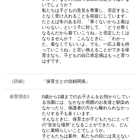
いでしょうか？
私たちは子どもの意見を尊重し、否定するこ
となく受け入れることを前提にしています。
たとえば冬のある日、「寒くないから上着は
いらない」という子に対して、「どうせ寒く
なるんだから着ていこうね」と否定したくは
なりませんか？ こんなときに、「わかっ
た、着なくてもいいよ。でも、一応上着も持
っていこうね」と言い換えることができる保
育士なら、子どもの自己肯定感はもっと育つ
はずです。
（詳細）
「保育士との信頼関係」
保育理念3
0歳から2歳までのお子さんをお預かりしてい
る当園には、なかなか周囲のお友達と馴染め
なかったり、保護者の方から離れられなかっ
たりする子も多くいます。
そんなときに、保育士が子どもたちにとって
の“安全な場所”となることができたら、どん
なに素晴らしいことでしょうか。
子どもたちは案外、私たちの目には見えない