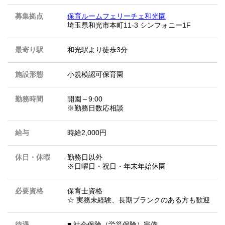
募集拠点
保育ルームフェリーチェ和光園
埼玉県和光市本町11-3 シンフォニー1F
最寄り駅
和光駅より徒歩3分
施設形態
小規模認可保育園
勤務時間
開園～9:00
※勤務日数応相談
給与
時給2,000円
休日・休暇
勤務日以外
※日曜日・祝日・年末年始休園
必要資格
保育士資格
☆ 実務未経験、長期ブランクのある方も歓迎
待遇
■ 社会保険（労災保険）完備