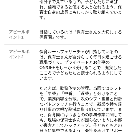
部分まで見ているもの。子どもたちに選ば
れ、信頼できると値する人となれるよう、保
育士自身の成長にもしっかり取り組んでいま
す。
アピールポ
目指しているのは『保育士さんを大切にする
イント1
保育園』です。
アピールポ
保育ルームフェリーチェが目指しているの
イント2
は、保育士さんが自分らしく毎日を過ごせる
職場づくり。プライベートとお仕事の
ON/OFFをしっかり分けることで、充実した
こころで子どもたちと接せられるようにして
います。
たとえば、勤務体制の管理。当園ではシフト
を「早番」「中番」「遅番」と分けること
で、業務内容を分散。次のシフト担当と円滑
なバトンタッチを行うことで、残業や持ち帰
り仕事の大幅な削減に取り組んでいます。ま
た、保育園にはつきものの事務作業に関して
も、現場の保育士さんが困らないように本部
が裏方としてバックアップ。子どもたちとの
日々に集中できるよう、会社をあげてサポー