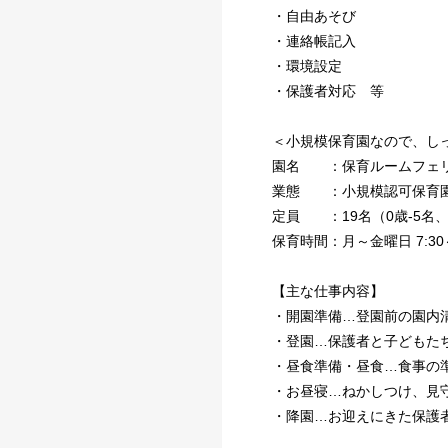
・自由あそび
・連絡帳記入
・環境設定
・保護者対応 等
＜小規模保育園なので、し
園名 ：保育ルームフェ
業態 ：小規模認可保育
定員 ：19名（0歳-5名、1
保育時間：月～金曜日 7:30～19
【主な仕事内容】
・開園準備…登園前の園内
・登園…保護者と子どもた
・昼食準備・昼食…食事の
・お昼寝…ねかしつけ、見
・降園…お迎えにきた保護