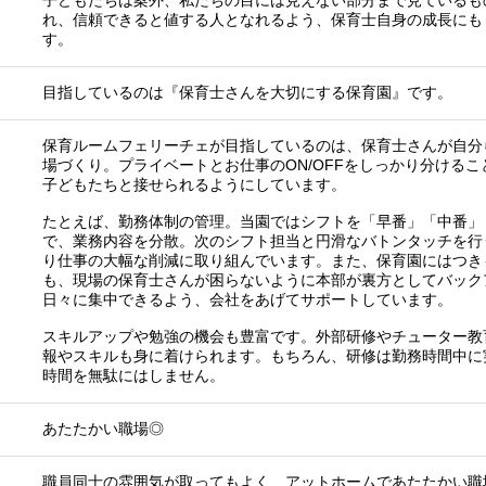
れ、信頼できると値する人となれるよう、保育士自身の成長にも
す。
目指しているのは『保育士さんを大切にする保育園』です。
保育ルームフェリーチェが目指しているのは、保育士さんが自分
場づくり。プライベートとお仕事のON/OFFをしっかり分ける
子どもたちと接せられるようにしています。
たとえば、勤務体制の管理。当園ではシフトを「早番」「中番」
で、業務内容を分散。次のシフト担当と円滑なバトンタッチを行
り仕事の大幅な削減に取り組んでいます。また、保育園にはつき
も、現場の保育士さんが困らないように本部が裏方としてバック
日々に集中できるよう、会社をあげてサポートしています。
スキルアップや勉強の機会も豊富です。外部研修やチューター教
報やスキルも身に着けられます。もちろん、研修は勤務時間中に
時間を無駄にはしません。
あたたかい職場◎
職員同士の雰囲気が取ってもよく、アットホームであたたかい職