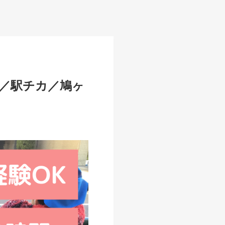
％／駅チカ／鳩ヶ