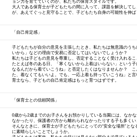
ョン力を育てていくのが、私たちの保育スタイルです。
大人である保育士が子どもたちの間に入って、課題を解決してし
が、あえてぐっと見守ることで、子どもたち自身の可能性を伸ば
「自己肯定感」
子どもたちが自分の意見を主張したとき、私たちは無意識のうち
いから」などの理由で安易に否定してはいないでしょうか？
私たちは子どもの意見を尊重し、否定することなく受け入れるこ
たとえば冬のある日、「寒くないから上着はいらない」という子
なるんだから着ていこうね」と否定したくはなりませんか？ こ
た、着なくてもいいよ。でも、一応上着も持っていこうね」と言
育士なら、子どもの自己肯定感はもっと育つはずです。
「保育士との信頼関係」
0歳から2歳までのお子さんをお預かりしている当園には、なか
なかったり、保護者の方から離れられなかったりする子も多くい
そんなときに、保育士が子どもたちにとっての“安全な場所”とな
に素晴らしいことでしょうか。
子どもたちは案外、私たちの目には見えない部分まで見ているも