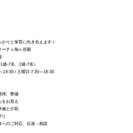
っかりと保育に向き合えます＞
リーチェ鳩ヶ谷園
園
歳-7名、2歳-7名）
:30 / 土曜日 7:30～18:30
清掃、整備
ちをお迎え
準備と介助
守り
者へのご対応、伝達・相談