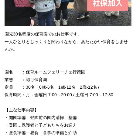
園児30名程度の保育園でのお仕事です。
一人ひとりとじっくりと関わりながら、あたたかい保育をしませ
んか。
園名 ：保育ルームフェリーチェ行徳園
業態 ：認可保育園
定員 ：30名（0歳-6名 1歳-12名 2歳-12名）
保育時間：月～金曜日 7:00～20:00 / 土曜日 7:00～17:30
【主な仕事内容】
・開園準備…登園前の園内清掃、整備
・登園…保護者と子どもたちをお迎え
・昼食準備・昼食…食事の準備と介助