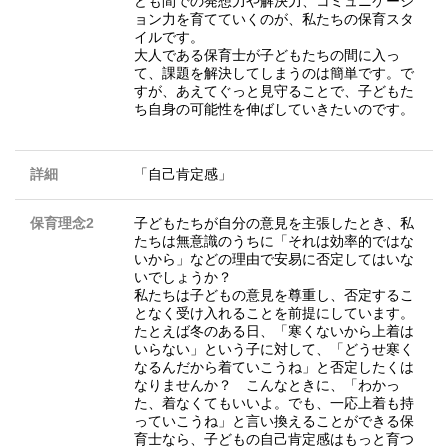
ども間での発想力や解決力、コミュニケーシ
ョン力を育てていくのが、私たちの保育スタ
イルです。
大人である保育士が子どもたちの間に入っ
て、課題を解決してしまうのは簡単です。で
すが、あえてぐっと見守ることで、子どもた
ち自身の可能性を伸ばしていきたいのです。
詳細
「自己肯定感」
保育理念2
子どもたちが自分の意見を主張したとき、私
たちは無意識のうちに「それは効率的ではな
いから」などの理由で安易に否定してはいな
いでしょうか？
私たちは子どもの意見を尊重し、否定するこ
となく受け入れることを前提にしています。
たとえば冬のある日、「寒くないから上着は
いらない」という子に対して、「どうせ寒く
なるんだから着ていこうね」と否定したくは
なりませんか？ こんなときに、「わかっ
た、着なくてもいいよ。でも、一応上着も持
っていこうね」と言い換えることができる保
育士なら、子どもの自己肯定感はもっと育つ