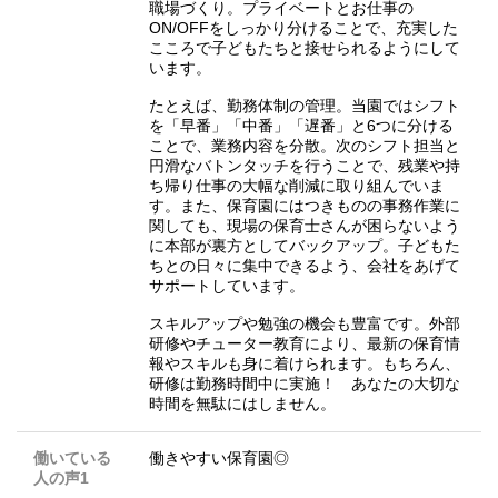
職場づくり。プライベートとお仕事の
ON/OFFをしっかり分けることで、充実した
こころで子どもたちと接せられるようにして
います。
たとえば、勤務体制の管理。当園ではシフト
を「早番」「中番」「遅番」と6つに分ける
ことで、業務内容を分散。次のシフト担当と
円滑なバトンタッチを行うことで、残業や持
ち帰り仕事の大幅な削減に取り組んでいま
す。また、保育園にはつきものの事務作業に
関しても、現場の保育士さんが困らないよう
に本部が裏方としてバックアップ。子どもた
ちとの日々に集中できるよう、会社をあげて
サポートしています。
スキルアップや勉強の機会も豊富です。外部
研修やチューター教育により、最新の保育情
報やスキルも身に着けられます。もちろん、
研修は勤務時間中に実施！ あなたの大切な
時間を無駄にはしません。
働いている
働きやすい保育園◎
人の声1