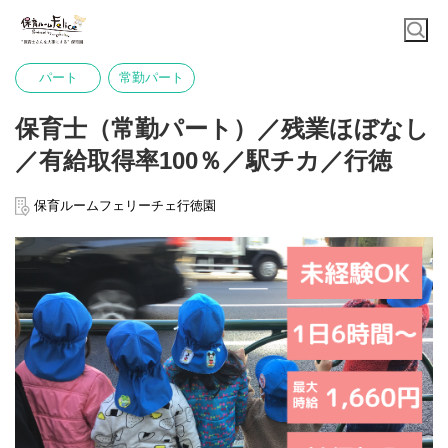
パート
常勤パート
保育士（常勤パート）／残業ほぼなし
／有給取得率100％／駅チカ／行徳
保育ルームフェリーチェ行徳園