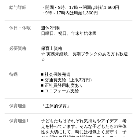
給与詳細
・開園～9時、17時～閉園は時給1,660円
・9時～17時内は時給1,360円
休日・休暇
週休2日制
日曜日、祝日、年末年始休園
必要資格
保育士資格
☆ 実務未経験、長期ブランクのある方も歓迎
☆
待遇
■ 社会保険完備
■ 交通費支給（上限3万円）
■ 正社員登用制度あり
■ ユニフォーム支給
保育理念
「主体的保育」
保育理念1
子どもたちはそれぞれ気持ちやアイデア、考
えを持っています。そんな子どもたちの主体
性を大切にして、時には根気よく見守り、子