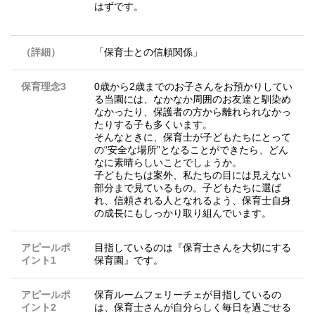
はずです。
（詳細）
「保育士との信頼関係」
保育理念3
0歳から2歳までのお子さんをお預かりしてい
る当園には、なかなか周囲のお友達と馴染め
なかったり、保護者の方から離れられなかっ
たりする子も多くいます。
そんなときに、保育士が子どもたちにとって
の“安全な場所”となることができたら、どん
なに素晴らしいことでしょうか。
子どもたちは案外、私たちの目には見えない
部分まで見ているもの。子どもたちに選ば
れ、信頼される人となれるよう、保育士自身
の成長にもしっかり取り組んでいます。
アピールポ
目指しているのは『保育士さんを大切にする
イント1
保育園』です。
アピールポ
保育ルームフェリーチェが目指しているの
イント2
は、保育士さんが自分らしく毎日を過ごせる