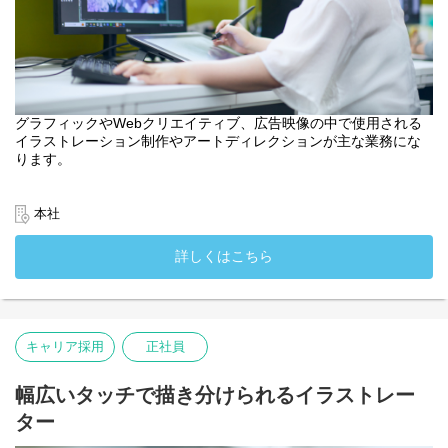
グラフィックやWebクリエイティブ、広告映像の中で使用される
イラストレーション制作やアートディレクションが主な業務にな
ります。
＜手がけるプロジェクト＞
? 広告キービジュアル制作
本社
宣伝・プロモーション施策の顔となるメインビジュアルの制作
? キャラクターデザイン
詳しくはこちら
商品や企業の世界観を体現するキャラクターイラストの提案か
ら制作まで
? モーションイラスト制作
動画広告やデジタルサイネージ向けの動きのあるビジュアル表
現
キャリア採用
正社員
? その他、クライアントのニーズに応じた幅広いイラストレーショ
ン業務
幅広いタッチで描き分けられるイラストレー
＜主な業務サイクル＞
ター
① 企画・提案：ラフ作画やコンセプトのビジュアル化
② ディレクション：外部クリエイターとの協働・アートディレク