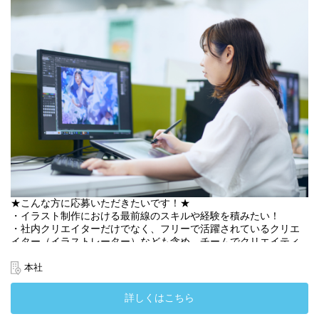
ション
③ 品質管理：ブラッシュアップと完成度の追求
④ 納品・修正対応：フィードバック対応と改善に向けた施策の実
施
※基本的には社内チームや外部クリエイターと分業しながら、ハ
イクオリティなビジュアルを制作します。案件によっては、ラフ
から完成まで一貫して担当していただくこともあります。
＜案件例＞
https://aqua-star.co.jp/blog/works_cat_service/illustration/
★こんな方に応募いただきたいです！★
・イラスト制作における最前線のスキルや経験を積みたい！
・社内クリエイターだけでなく、フリーで活躍されているクリエ
イター（イラストレーター）なども含め、チームでクリエイティ
ブを作りたい！
・プロジェクト管理のスキルを身につけたい！
本社
・チームリーダーやマネージャーなどのキャリアアップを目指し
たい！
詳しくはこちら