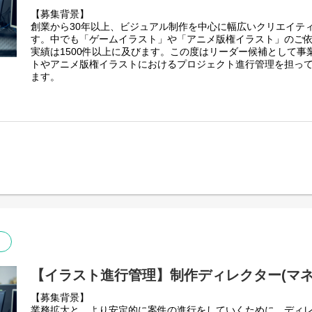
描く仕事ではありませんのでご注意ください。
【制作事例】
【募集背景】
描く仕事をご希望の方は、別途イラストレーター職にて応募を
・ブランディング：自治体のまちづくりに関する取り組みの認
創業から30年以上、ビジュアル制作を中心に幅広いクリエイテ
法人のリブランディングのためのデザイン
す。中でも「ゲームイラスト」や「アニメ版権イラスト」のご
・マーケティング：大手通信会社の顧客獲得のためのマーケテ
実績は1500件以上に及びます。この度はリーダー候補として事
でのクリエイティブ展開
トやアニメ版権イラストにおけるプロジェクト進行管理を担っ
・採用ブランディング：公共事業団体の母集団形成のためのリ
ます。
・体験設計：大手百貨店でのイベントでの回遊施策、アプリ開
・自社開発サービス：大手インターネット会社のバーチャル展
【業務詳細】
ゲームイラスト・版権イラスト案件における制作進行管理が主
▼アクアスター採用HP
クライアントの意向を汲み取り、社内外問わずイラストレータ
https://aqua-star.co.jp/recruit/
トを管理・推進・納品までを担当する仕事です。
▼アクアスター公式X
＜主な案件＞
https://x.com/aquastar_pr?
・ゲーム内で使用するイラスト制作
ref_src=twsrc%5Egoogle%7Ctwcamp%5Eserp%7Ctwgr%5Eaut
・アニメ版権を用いた広告用イラスト制作 など
▼アクアスター制作実績
＜主な業務＞
https://aqua-star.co.jp/works/
◎クライアントとの打ち合わせ
◎発注内容や資料の整理
◎社内外のイラストレーターへの発注や指示(社外イラストレータ
◎スケジュール作成/管理
◎原価管理
【イラスト進行管理】制作ディレクター(マネ
※こちらのポジションは進行管理を中心に行うポジションにな
【募集背景】
描く仕事ではありませんのでご注意ください。
業務拡大と、より安定的に案件の進行をしていくために、ディ