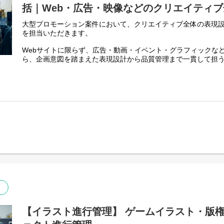
・商品・サービスのプロモーション映像
括｜Web・広告・映像などのクリエイティ
・TVやWeb配信向けのショートアニメ
・イベント会場で使用される映像コンテンツ
大型プロモーション案件において、クリエイティブ全体の表現
・実写・アニメーションによる企業プロモーション映像
を担当いただきます。
・AR・VRなどインタラクティブコンテンツ向け映像 など
Webサイトに限らず、広告・動画・イベント・グラフィックな
＜制作実績＞
ら、企画意図を踏まえた表現設計から品質管理まで一貫して担
●実写
プロデューサーやプランナーと連携しながら、クライアント課
・ヤンマー採用PR動画「あなたの原動力はなんだ？」
適なクリエイティブへと落とし込んでいきます。
https://youtu.be/1vLZdvaIxlA?si=lLM2pRnlCLREBPYv
・孤独のグルメWEBプロモーション映像
【具体的な業務内容】
https://youtu.be/2JRUAoO_EFM?si=tKTB8sbrOU_jY6FO
・Web、映像、AR/VR、印刷物など各種媒体のアートディレ
・プロモーション／キャンペーン全体におけるクリエイティブ
・東大阪市ブランドムービー
・企画提案時のクリエイティブ設計、ビジュアル制作、プレゼ
https://youtu.be/H7BhhbUw8xc?si=bGhN4qflwZauFCMW
・社内デザイナーや外部パートナーへのディレクション、制作
・クライアントとの折衝、要件整理、各種調整業務
●アニメーション
・タカラトミー100周年記念アニメーション
【ミッション】クライアントの商品・サービスの魅力を的確な
https://youtu.be/cd4xseYFi_o?si=kz6kmtI99ccqT41h
つながるクリエイティブを創出することがミッションです。
・東京電力配電工事協力会 採用PV「Light Relation」
企画意図を正しく理解し、Web・広告・映像・イベントなど複
https://youtu.be/gP-aR0namLM?si=GRdD6hw63E5ddbV2
落とし込み、プロジェクト全体のクリエイティブ品質を担保し
ます。
【イラスト進行管理】 ゲームイラスト・版
・『キミと✕✕✕✕したいだけ』 covered by 月ノ美兎× 宝鐘マ
央サンゴ× 沙花叉クロヱ