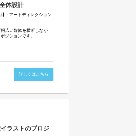
ブ全体設計
設計・アートディレクション
ど幅広い媒体を横断しなが
うポジションです。
題や企画意図を汲み取り、最
クションおよび一部デザイン
設計および品質管理
詳しくはこちら
ンテーション対応
進行管理
表現で生活者に伝え、成果に
数媒体において最適な表現へ
ていただくことを期待してい
権イラストのプロジ
リン× 壱百満天原サロメ× 周