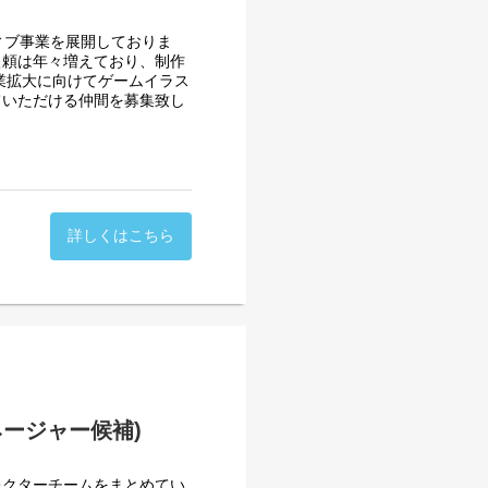
いただけますと幸いです。
知拡大ブランディング／社団
ィブ事業を展開しておりま
依頼は年々増えており、制作
ィング施策の提案、複合媒体
業拡大に向けてゲームイラス
ていただける仲間を募集致し
ブランディング
発
示会システムへの展開・提案
な業務になります。
ーと連携しながらプロジェク
詳しくはこちら
hor
ー8割)
ージャー候補)
ります。
レクターチームをまとめてい