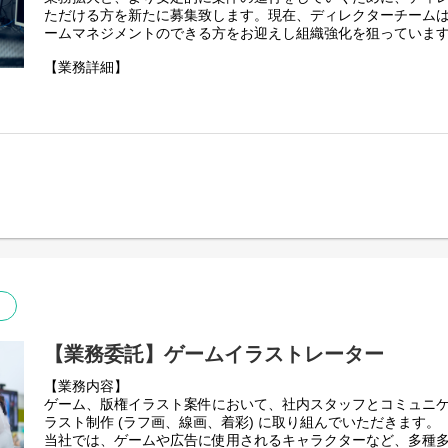
描く仕事をご希望の方は、別途イラストレーター職にて応募を
ただける方を新たに募集致します。現在、ディレクターチームは
ームマネジメントのできる方をお迎えし組織強化を狙っていま
【業務詳細】
ゲームイラスト・版権イラスト案件における制作進行管理が主
クライアントの意向を汲み取り、社内外問わずイラストレータ
トを管理・推進・納品までを担当する仕事です。
＜チームメンバーの業務＞
イラスト制作における進行管理が主な役割となります。
・ゲーム内イラストやアニメ版権イラスト制作の進行管理業務
・進行スケジュールの作成
・外部イラストレーターのアサイン
・顧客/外部イラストレーター/社内イラストレーターの橋渡し
・外注費などの原価管理
＜マネジメント業務＞
ディレクターユニットのマネージャーとしてユニットの統率/牽
・ユニットの案件管理や労務管理などの組織運営
・ユニットの方針策定や目標設定、PDCA運用などの戦略立案と
【業務委託】ゲームイラストレーター
・スキル指導、次世代育成などのユニットの人材育成や採用業
【業務内容】
・メンバーのフォローや面談等を通したコミュケーション
ゲーム、版権イラスト案件において、社内スタッフとコミュニ
・ユニット責任者としての業務報告
ラスト制作 (ラフ画、線画、着彩) に取り組んでいただきます。
※こちらのポジションは進行管理を中心に行うポジションにな
当社では、ゲームや広告に使用されるキャラクターなど、多種