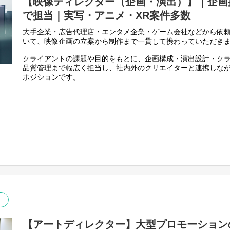
【映像ディレクター（企画・演出）】｜企画
で担当｜実写・アニメ・XR案件多数
大手企業・広告代理店・エンタメ企業・ゲーム会社などから依
いて、映像企画の立案から制作まで一貫して携わっていただき
クライアントの課題や目的をもとに、企画構成・演出設計・ク
品質管理まで幅広く担当し、社内外のクリエイターと連携しな
ポジションです。
技術・予算・納期を踏まえながら最適な映像表現を形にしてい
制構築や予算管理などプロデュース業務にも挑戦いただけます
【主な業務内容】
・クライアント課題に基づく映像企画、構成案の立案
・演出設計から撮影、編集までのディレクション
・要件整理、企画提案、プレゼンテーション
・社内外クリエイターを含む制作進行管理
・予算、スケジュール、品質管理など、案件全体を統括するプ
＜採用インタビュー記事＞
https://confidence-creator.jp/column/30713/
【アートディレクター】大型プロモーション
＜制作実績＞