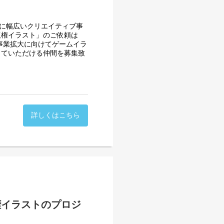
横断したクリエイティブ経験
中心に幅広いクリエイティブ事
担える
版権イラスト」のご依頼は
、企画力・ディレクション
事業拡大に向けてゲームイラ
っていただける仲間を募集致
断を形にできる裁量がある
ティブ提案に挑戦できる
な業務になります。
ーと連携しながらプロジェク
ト 4名／ アートディレクショ
詳しくはこちら
の配属となります
の増加に伴い、クリエイティ
ル企画立案
ー8割)
レクションおよび一部デザイン
権イラストのプロジ
制作進行管理
ります。