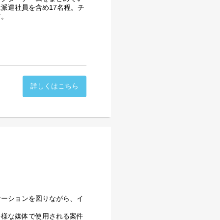
いただけますと幸いです。
派遣社員を含め17名程。チ
す。
な業務になります。
ーと連携しながらプロジェク
詳しくはこちら
引が主な役割です。
実行
務
ケーションを図りながら、イ
ります。
多様な媒体で使用される案件