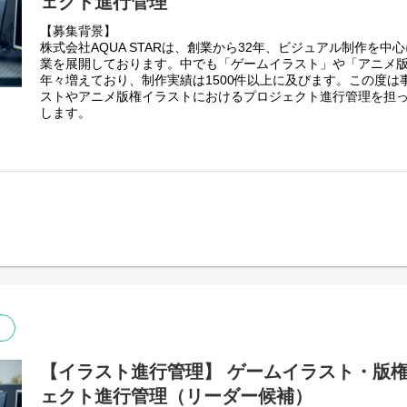
ェクト進行管理
【このポジションの魅力】
https://youtu.be/O34COqcLqWc?si=KuCECA2hVMXZccaB
・Web、広告、映像、イベント、グラフィックなど複数媒体を
【募集背景】
ができる
株式会社AQUA STARは、創業から32年、ビジュアル制作を
・部分的な制作ではなく、案件全体の表現設計や品質管理まで
業を展開しております。中でも「ゲームイラスト」や「アニメ
・影響力の大きいナショナルクライアントの大型案件を通じて
年々増えており、制作実績は1500件以上に及びます。この度は
力・表現設計力をさらに高められる
ストやアニメ版権イラストにおけるプロジェクト進行管理を担
・社内外のクリエイターと連携しながら、自身のアイデアや判
します。
・媒体や表現手法に制限されず、課題に応じた最適なクリエイ
【業務詳細】
【配属先】
ゲームイラスト・版権イラスト案件における制作進行管理が主
クリエイティブプロデュース部
クライアントの意向を汲み取り、社内外問わずイラストレータ
・部長 1名／ プランニングユニット 5名／ プロデュースユニッ
トを管理・推進・納品までを担当する仕事です。
ン＆デザインユニット 6名
※本ポジションはアートディレクション＆デザインユニットへ
＜主な案件＞
・ゲーム内で使用するイラスト制作
【募集背景】
・アニメ版権を用いた広告用イラスト制作 など
ナショナルクライアントを中心とした大型プロモーション案件
ブ体制の強化を目的とした増員募集です。
＜主な業務＞
◎クライアントとの打ち合わせ
【主な制作物】
◎発注内容や資料の整理
・企画意図に沿ったクリエイティブコンセプト設計、ビジュア
◎社内外のイラストレーターへの発注や指示(社外イラストレータ
・Web、映像、AR/VR、印刷物など各種制作物のアートディ
◎スケジュール作成/管理
・提案資料用クリエイティブの制作、プレゼンテーション
◎原価管理
【イラスト進行管理】 ゲームイラスト・版
・社内デザイナー、外部パートナーへのディレクションおよび
・クライアントとの折衝、要件整理、各種調整業務
ェクト進行管理（リーダー候補）
※こちらのポジションは進行管理を中心に行うポジションにな