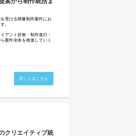
提案から制作統括ま
頼を受ける映像制作案件にお
ます。
ライアント折衝・制作進行・
がら案件全体を推進していく
くことに加え、将来的には体
。
詳しくはこちら
ロデュース業務への挑戦
のクリエイティブ統