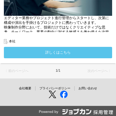
エディター業務やプロジェクト進行管理からスタートし、次第に
構成や演出を手掛けるプロジェクトに携わっていきます。
映像制作分野において、技術だけではなくクリエイティブな思
考、チームワーク、業界の動向に対する敏感さを兼ね備えた次世
代のプロフェッショナルとして活躍していただきます。
・入社時配属先：デジタルワークス部
本社
詳しくはこちら
1/1
〈 前のページへ
次のページへ 〉
会社概要
プライバシーポリシー
お問い合わせ
Powered by