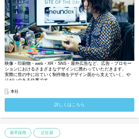
映像・印刷物・web・XR・SNS・屋外広告など、広告・プロモー
ションにおけるさまざまなデザインに携わっていただきます。
実際に世の中に出ていく制作物をデザイン面から支えていく、や
りがいのある仕事です。
将来的にはクリエイティブディレクターやアートディレクターを
目指せるポジションです。
本社
・入社時配属先：クリエイティブプランニング部
・入社時配属先：関西支社
詳しくはこちら
新卒採用
正社員