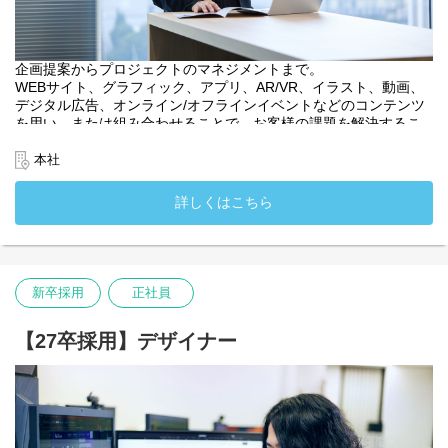
企画提案からプロジェクトのマネジメントまで。
WEBサイト、グラフィック、アプリ、AR/VR、イラスト、動画、
デジタル広告、オンライン/オフラインイベントなどのコンテンツ
を用い、または組み合わせることで、お客様の課題を解決するこ
とがミッションです。
多岐にわたる可能性から、幅広い知識や経験、特にデジタルや広
本社
告領域の知識が身に付きます。
入社後は、大きい裁量を持ち、顧客の期待を超える成果を出せる
詳しくはこちら
アクアスター社員として成長できる体制があります。
キャリアアップ先としては、クリエイティブディレクターやプロ
デューサー、プランナー、部内をまとめるマネージャーや会社の
方針を決める経営管理ポジションなど様々な活躍先が期待できま
す。
新卒採用
正社員
・入社時配属先：アカウントセールス部
・入社時配属先：関西支社
【27卒採用】デザイナー