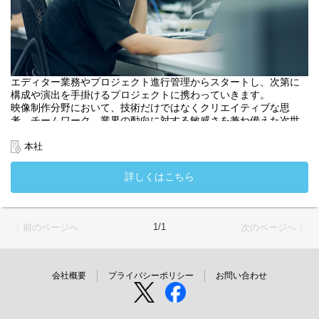
エディター業務やプロジェクト進行管理からスタートし、次第に
構成や演出を手掛けるプロジェクトに携わっていきます。
映像制作分野において、技術だけではなくクリエイティブな思
考、チームワーク、業界の動向に対する敏感さを兼ね備えた次世
代のプロフェッショナルとして活躍していただきます。
・入社時配属先：デジタルワークス部
本社
詳しくはこちら
1/1
〈 前のページへ
次のページへ 〉
会社概要
プライバシーポリシー
お問い合わせ