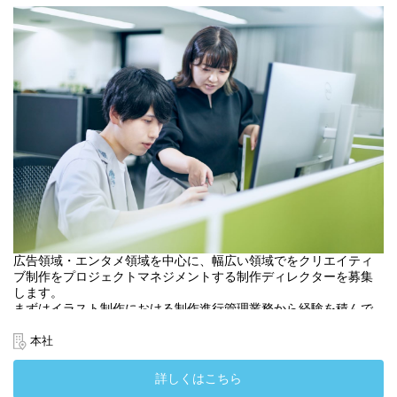
広告領域・エンタメ領域を中心に、幅広い領域でをクリエイティ
ブ制作をプロジェクトマネジメントする制作ディレクターを募集
します。
まずはイラスト制作における制作進行管理業務から経験を積んで
いただきます。
より良いイラストレーションができるよう、プロジェクトが滞り
本社
なく進むよう、進行管理していただくポジションです。
また将来的なキャリアとしては、Webや映像制作等、幅広い領域
詳しくはこちら
でクリエイティブマネジメントしていただくことを期待していま