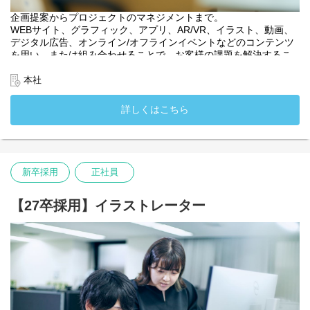
企画提案からプロジェクトのマネジメントまで。
WEBサイト、グラフィック、アプリ、AR/VR、イラスト、動画、
デジタル広告、オンライン/オフラインイベントなどのコンテンツ
を用い、または組み合わせることで、お客様の課題を解決するこ
とがミッションです。
多岐にわたる可能性から、幅広い知識や経験、特にデジタルや広
本社
告領域の知識が身に付きます。
入社後は、大きい裁量を持ち、顧客の期待を超える成果を出せる
詳しくはこちら
アクアスター社員として成長できる体制があります。
キャリアアップ先としては、クリエイティブディレクターやプロ
デューサー、プランナー、部内をまとめるマネージャーや会社の
方針を決める経営管理ポジションなど様々な活躍先が期待できま
す。
新卒採用
正社員
・入社時配属先：アカウントセールス部
・入社時配属先：関西支社
【27卒採用】イラストレーター