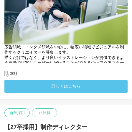
広告領域・エンタメ領域を中心に、幅広い領域でビジュアルを制
作するクリエイターを募集します。
描くだけではなく、より良いイラストレーションが提供できるよ
う自身で提案しユーザーに届けることができるのはアクアスター
ならでは。
チームで連携し高い成果を出せるよう、実績豊富な先輩社員から
本社
学べる体制が確立されています。
・入社時配属先：ビジュアルワークス部
詳しくはこちら
・入社時配属先：関西支社
新卒採用
正社員
【27卒採用】制作ディレクター