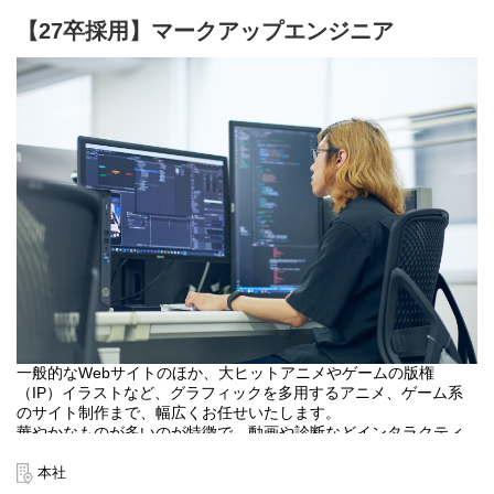
【27卒採用】マークアップエンジニア
一般的なWebサイトのほか、大ヒットアニメやゲームの版権
（IP）イラストなど、グラフィックを多用するアニメ、ゲーム系
のサイト制作まで、幅広くお任せいたします。
華やかなものが多いのが特徴で、動画や診断などインタラクティ
ブなコンテンツや、ゲーム、広告など、他チームと共同で進める
複数メディアにまたがるプロジェクトにも携わることができる環
本社
境です。