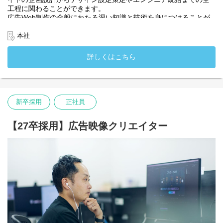
工程に関わることができます。
広告Web制作の全般にわたる深い知識と技術を身につけることが
できる環境です。
・入社時配属先：デジタルワークス部
本社
詳しくはこちら
新卒採用
正社員
【27卒採用】広告映像クリエイター