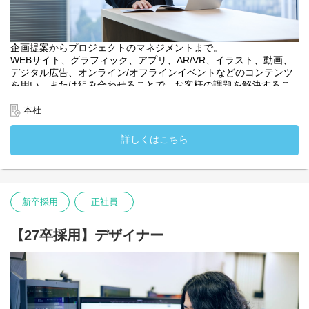
企画提案からプロジェクトのマネジメントまで。
WEBサイト、グラフィック、アプリ、AR/VR、イラスト、動画、
デジタル広告、オンライン/オフラインイベントなどのコンテンツ
を用い、または組み合わせることで、お客様の課題を解決するこ
とがミッションです。
多岐にわたる可能性から、幅広い知識や経験、特にデジタルや広
本社
告領域の知識が身に付きます。
入社後は、大きい裁量を持ち、顧客の期待を超える成果を出せる
詳しくはこちら
アクアスター社員として成長できる体制があります。
キャリアアップ先としては、クリエイティブディレクターやプロ
デューサー、プランナー、部内をまとめるマネージャーや会社の
方針を決める経営管理ポジションなど様々な活躍先が期待できま
す。
新卒採用
正社員
・入社時配属先：アカウントセールス部
・入社時配属先：関西支社
【27卒採用】デザイナー