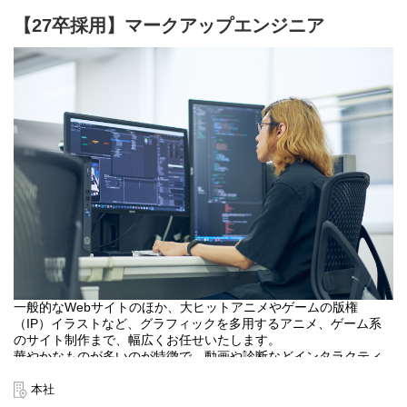
【27卒採用】マークアップエンジニア
一般的なWebサイトのほか、大ヒットアニメやゲームの版権
（IP）イラストなど、グラフィックを多用するアニメ、ゲーム系
のサイト制作まで、幅広くお任せいたします。
華やかなものが多いのが特徴で、動画や診断などインタラクティ
ブなコンテンツや、ゲーム、広告など、他チームと共同で進める
複数メディアにまたがるプロジェクトにも携わることができる環
本社
境です。