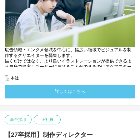
広告領域・エンタメ領域を中心に、幅広い領域でビジュアルを制
作するクリエイターを募集します。
描くだけではなく、より良いイラストレーションが提供できるよ
う自身で提案しユーザーに届けることができるのはアクアスター
ならでは。
チームで連携し高い成果を出せるよう、実績豊富な先輩社員から
本社
学べる体制が確立されています。
・入社時配属先：ビジュアルワークス部
詳しくはこちら
・入社時配属先：関西支社
新卒採用
正社員
【27卒採用】制作ディレクター