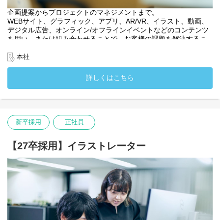
企画提案からプロジェクトのマネジメントまで。
WEBサイト、グラフィック、アプリ、AR/VR、イラスト、動画、
デジタル広告、オンライン/オフラインイベントなどのコンテンツ
を用い、または組み合わせることで、お客様の課題を解決するこ
とがミッションです。
多岐にわたる可能性から、幅広い知識や経験、特にデジタルや広
本社
告領域の知識が身に付きます。
入社後は、大きい裁量を持ち、顧客の期待を超える成果を出せる
詳しくはこちら
アクアスター社員として成長できる体制があります。
キャリアアップ先としては、クリエイティブディレクターやプロ
デューサー、プランナー、部内をまとめるマネージャーや会社の
方針を決める経営管理ポジションなど様々な活躍先が期待できま
す。
新卒採用
正社員
・入社時配属先：アカウントセールス部
・入社時配属先：関西支社
【27卒採用】イラストレーター