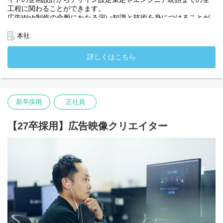
工程に関わることができます。
広告Web制作の全般にわたる深い知識と技術を身につけることが
できる環境です。
・入社時配属先：デジタルワークス部
本社
詳しくはこちら
新卒採用
正社員
【27卒採用】広告映像クリエイター