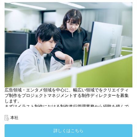
広告領域・エンタメ領域を中心に、幅広い領域でをクリエイティ
ブ制作をプロジェクトマネジメントする制作ディレクターを募集
します。
まずはイラスト制作における制作進行管理業務から経験を積んで
いただきます。
より良いイラストレーションができるよう、プロジェクトが滞り
本社
なく進むよう、進行管理していただくポジションです。
また将来的なキャリアとしては、Webや映像制作等、幅広い領域
詳しくはこちら
でクリエイティブマネジメントしていただくことを期待していま