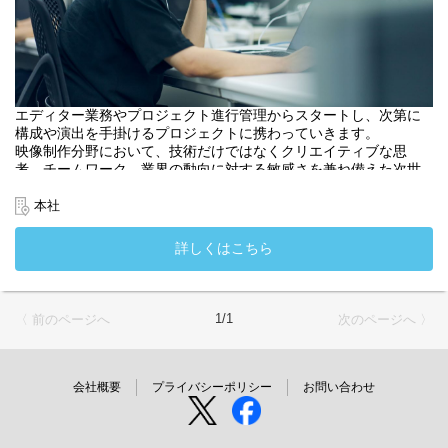
エディター業務やプロジェクト進行管理からスタートし、次第に
構成や演出を手掛けるプロジェクトに携わっていきます。
映像制作分野において、技術だけではなくクリエイティブな思
考、チームワーク、業界の動向に対する敏感さを兼ね備えた次世
代のプロフェッショナルとして活躍していただきます。
・入社時配属先：デジタルワークス部
本社
詳しくはこちら
1/1
〈 前のページへ
次のページへ 〉
会社概要
プライバシーポリシー
お問い合わせ