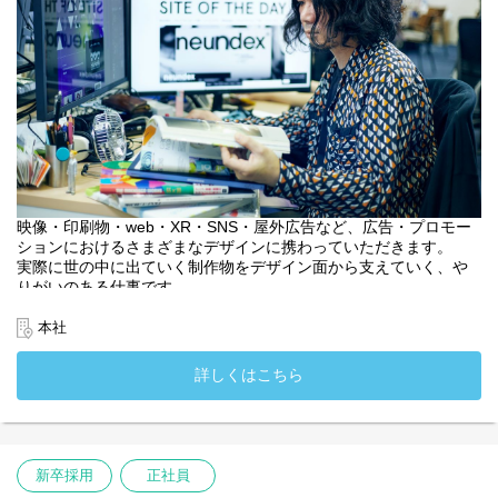
映像・印刷物・web・XR・SNS・屋外広告など、広告・プロモー
ションにおけるさまざまなデザインに携わっていただきます。
実際に世の中に出ていく制作物をデザイン面から支えていく、や
りがいのある仕事です。
将来的にはクリエイティブディレクターやアートディレクターを
目指せるポジションです。
本社
・入社時配属先：クリエイティブプランニング部
・入社時配属先：関西支社
詳しくはこちら
新卒採用
正社員