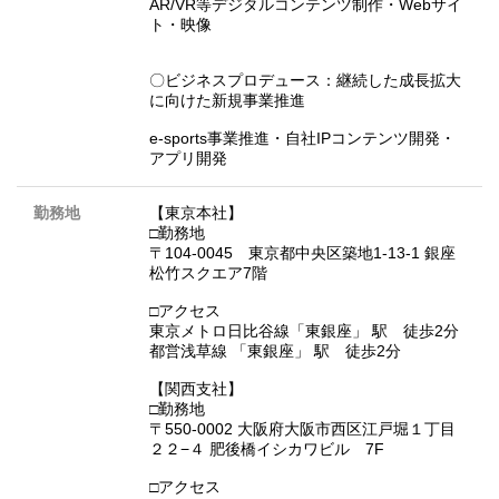
AR/VR等デジタルコンテンツ制作・Webサイ
ト・映像
〇ビジネスプロデュース：継続した成長拡大
に向けた新規事業推進
e-sports事業推進・自社IPコンテンツ開発・
アプリ開発
勤務地
【東京本社】
□勤務地
〒104-0045 東京都中央区築地1-13-1 銀座
松竹スクエア7階
□アクセス
東京メトロ日比谷線「東銀座」 駅 徒歩2分
都営浅草線 「東銀座」 駅 徒歩2分
【関西支社】
□勤務地
〒550-0002 大阪府大阪市西区江戸堀１丁目
２２−４ 肥後橋イシカワビル 7F
□アクセス