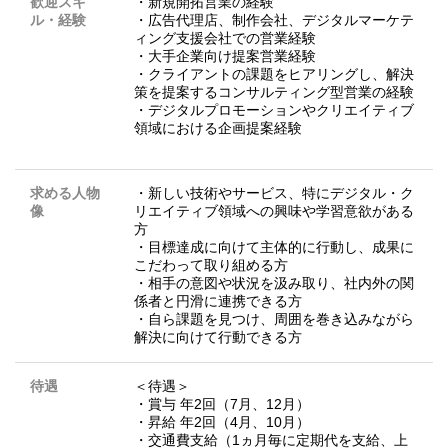
歓迎スキ
・新規開拓営業の経験
ル・経験
・広告代理店、制作会社、デジタルマーケテ
ィング支援会社での営業経験
・大手企業向け提案営業経験
・クライアントの課題をヒアリングし、解決
策を提案するコンサルティング型営業の経験
・デジタルプロモーションやクリエイティブ
領域における企画提案経験
求める人物
・新しい技術やサービス、特にデジタル・ク
像
リエイティブ領域への興味や学習意欲がある
方
・目標達成に向けて主体的に行動し、成果に
こだわって取り組める方
・相手の意図や状況を汲み取り、社内外の関
係者と円滑に連携できる方
・自ら課題を見つけ、周囲を巻き込みながら
解決に向けて行動できる方
待遇
＜待遇＞
・賞与 年2回（7月、12月）
・昇給 年2回（4月、10月）
・交通費支給（1ヵ月毎に定期代を支給、上