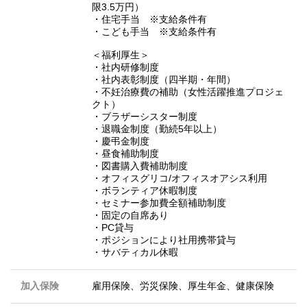
限3.5万円）
・住宅手当 ※支給条件有
・こども手当 ※支給条件有
＜福利厚生＞
・社内研修制度
・社内表彰制度（四半期・年間）
・不妊治療費の補助（女性活躍推進プロジェ
クト）
・ブラザーシスター制度
・退職金制度（勤続5年以上）
・慶弔金制度
・昼食補助制度
・図書購入費補助制度
・オフィスグリコ/オフィスオアシス利用
・ボランティア休暇制度
・セミナー参加費全額補助制度
・固定の自席あり
・PC貸与
・ポジションにより社用携帯貸与
・サバティカル休暇
加入保険
雇用保険、労災保険、厚生年金、健康保険