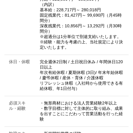
（内訳）
基本給：228,717円～ 280,018円
固定残業代：81,427円～ 99,690円（月45時
間分）
深夜残業代：10,856円～ 13,292円（月30時
間分）
※超過分は1分単位で別途支給いたします。
※経験・能力を考慮の上、当社規定により決
定いたします。
休日・休暇
完全週休2日制 / 土日祝日休み / 年間休日120
日以上
年次有給休暇 / 夏期休暇 (3日)/ 年末年始休暇
/ 慶弔休暇 / 産休・育休 / 介護休暇
リフレッシュ休暇（入社時から使用できる有
給休暇、年1日付与）
必須スキ
・無形商材における法人営業経験2年以上
ル・経験
・数字目標に対して主体的に取り組み、成果
を出すことにこだわって営業活動を行った経
験