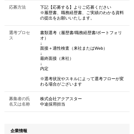
応募方法
下記【応募する】よりご応募ください
※履歴書、職務経歴書、ご実績のわかる資料
の提出をお願いいたします。
選考プロセ
書類選考（履歴書/職務経歴書/ポートフォリ
ス
オ）
↓
面接＋適性検査（来社またはWeb）
↓
最終面接（来社）
↓
内定
※選考状況やスキルによって選考フローが変
わる場合がございます
募集者の氏
株式会社アクアスター
名又は名称
中途採用担当
企業情報