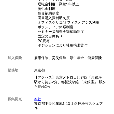
・退職金制度（勤続5年以上）
・慶弔金制度
・昼食補助制度
・図書購入費補助制度
・オフィスグリコ/オフィスオアシス利用
・ボランティア休暇制度
・セミナー参加費全額補助制度
・固定の自席あり
・PC貸与
・ポジションにより社用携帯貸与
加入保険
雇用保険、労災保険、厚生年金、健康保険
勤務地
東京都
【アクセス】東京メトロ日比谷線「東銀座」
駅から徒歩2分、都営浅草線 「東銀座」 駅か
ら徒歩2分
募集拠点
本社
東京都中央区築地1-13-1 銀座松竹スクエア
7F