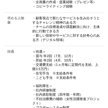
・企画書の作成・提案経験（プレゼン等）
・コピーライティング経験
求める人物
・顧客視点で新たなサービスを生み出そうと
像
するチャレンジ精神のある方
・チームの目標達成や課題解決に向け、主体
的に行動できる方
・新しい技術やサービスに対する好奇心のあ
る方（デジタル領域）
待遇
＜待遇＞
・賞与 年2回（7月、12月）
・昇給 年2回（4月、10月）
・交通費支給（1ヵ月毎に定期代を支給、上
限3.5万円）
・住宅手当 ※支給条件有
・こども手当 ※支給条件有
＜福利厚生＞
・社内研修制度
・社内表彰制度（四半期・年間）
・不妊治療費の補助（女性活躍推進プロジェ
クト）
・ブラザーシスター制度