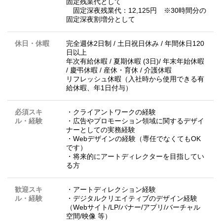
固定残業代として
固定深夜残業代：12,125円 ※30時間分の
固定深夜割増分として
休日・休暇
完全週休2日制 / 土日祝日休み / 年間休日120
日以上
年次有給休暇 / 夏期休暇 (3日)/ 年末年始休暇
/ 慶弔休暇 / 産休・育休 / 介護休暇
リフレッシュ休暇（入社時から使用できる有
給休暇、年1日付与）
必須スキ
・クライアントワークの経験
ル・経験
・広告やプロモーション領域に関するデザイ
ナーとしての実務経験
・Webデザインの経験（専任でなくてもOK
です）
・将来的にアートディレクターを目指してい
る方
歓迎スキ
・アートディレクション経験
ル・経験
・デジタルクリエイティブのデザイン経験
（Webサイト/LP/バナー/アプリ/バーチャル
空間/映像 等）