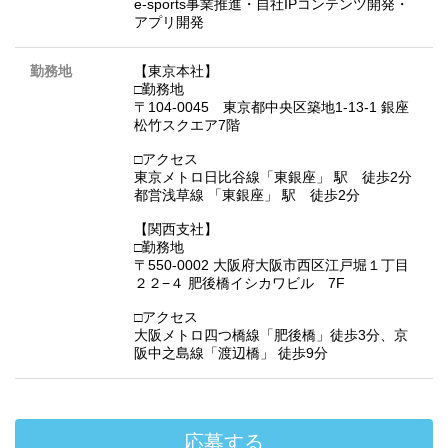
e-sports事業推進・自社IPコンテンツ開発・
アプリ開発
勤務地
【東京本社】
□勤務地
〒104-0045 東京都中央区築地1-13-1 銀座
松竹スクエア7階
□アクセス
東京メトロ日比谷線「東銀座」 駅 徒歩2分
都営浅草線 「東銀座」 駅 徒歩2分
【関西支社】
□勤務地
〒550-0002 大阪府大阪市西区江戸堀１丁目
２２−４ 肥後橋イシカワビル 7F
□アクセス
大阪メトロ四つ橋線「肥後橋」徒歩3分、京
阪中之島線「渡辺橋」 徒歩9分
応募する