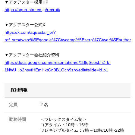
▼アクアスター採用HP
https://aqua-star.co.jp/recruit/
▼アクアスター公式X
https://x.com/aquastar_pr?
ref_src=twsrc%5Egoogle%7Ctwcamp%5Eserp%7Ctwgr%5Eauthor
▼アクアスター会社紹介資料
https://docs.google.com/presentation/d/1BfgScesLhZ-k-
1NWJ_Io2nsyfHEmHktGn9B1Och9zrc/edit#slide=id.p1
採用情報
定員
2 名
勤務時間
＜フレックスタイム制＞
コアタイム：10時～16時
フレキシブルタイム：7時～10時/16時~22時