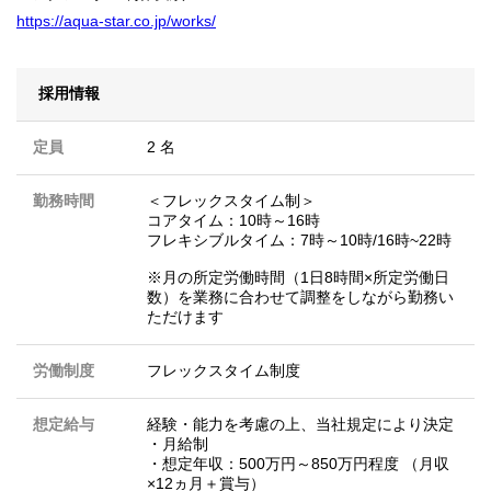
https://aqua-star.co.jp/works/
採用情報
定員
2 名
勤務時間
＜フレックスタイム制＞
コアタイム：10時～16時
フレキシブルタイム：7時～10時/16時~22時
※月の所定労働時間（1日8時間×所定労働日
数）を業務に合わせて調整をしながら勤務い
ただけます
労働制度
フレックスタイム制度
想定給与
経験・能力を考慮の上、当社規定により決定
・月給制
・想定年収：500万円～850万円程度 （月収
×12ヵ月＋賞与）