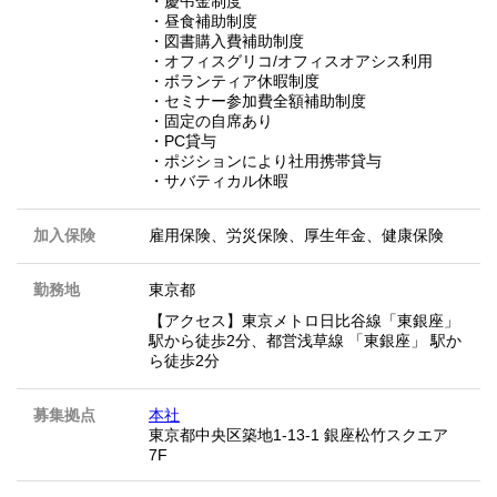
・慶弔金制度
・昼食補助制度
・図書購入費補助制度
・オフィスグリコ/オフィスオアシス利用
・ボランティア休暇制度
・セミナー参加費全額補助制度
・固定の自席あり
・PC貸与
・ポジションにより社用携帯貸与
・サバティカル休暇
加入保険
雇用保険、労災保険、厚生年金、健康保険
勤務地
東京都
【アクセス】東京メトロ日比谷線「東銀座」
駅から徒歩2分、都営浅草線 「東銀座」 駅か
ら徒歩2分
募集拠点
本社
東京都中央区築地1-13-1 銀座松竹スクエア
7F