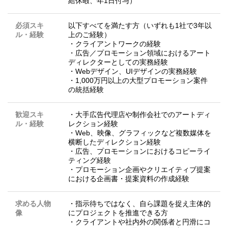
給休暇、年1日付与）
必須スキ
以下すべてを満たす方（いずれも1社で3年以
ル・経験
上のご経験）
・クライアントワークの経験
・広告／プロモーション領域におけるアート
ディレクターとしての実務経験
・Webデザイン、UIデザインの実務経験
・1,000万円以上の大型プロモーション案件
の統括経験
歓迎スキ
・大手広告代理店や制作会社でのアートディ
ル・経験
レクション経験
・Web、映像、グラフィックなど複数媒体を
横断したディレクション経験
・広告、プロモーションにおけるコピーライ
ティング経験
・プロモーション企画やクリエイティブ提案
における企画書・提案資料の作成経験
求める人物
・指示待ちではなく、自ら課題を捉え主体的
像
にプロジェクトを推進できる方
・クライアントや社内外の関係者と円滑にコ