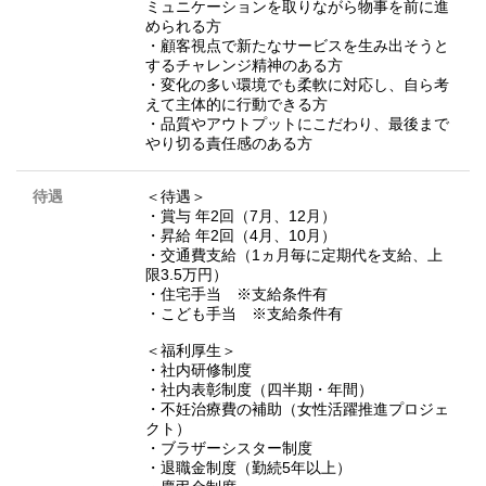
ミュニケーションを取りながら物事を前に進
められる方
・顧客視点で新たなサービスを生み出そうと
するチャレンジ精神のある方
・変化の多い環境でも柔軟に対応し、自ら考
えて主体的に行動できる方
・品質やアウトプットにこだわり、最後まで
やり切る責任感のある方
待遇
＜待遇＞
・賞与 年2回（7月、12月）
・昇給 年2回（4月、10月）
・交通費支給（1ヵ月毎に定期代を支給、上
限3.5万円）
・住宅手当 ※支給条件有
・こども手当 ※支給条件有
＜福利厚生＞
・社内研修制度
・社内表彰制度（四半期・年間）
・不妊治療費の補助（女性活躍推進プロジェ
クト）
・ブラザーシスター制度
・退職金制度（勤続5年以上）