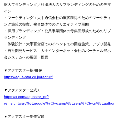
拡大ブランディング／社団法人のリブランディングのためのデザ
イン
・マーケティング：大手通信会社の顧客獲得のためのマーケティ
ング施策の提案、複合媒体でのクリエイティブ展開
・採用ブランディング：公共事業団体の母集団形成のためのリブ
ランディング
・体験設計：大手百貨店でのイベントでの回遊施策、アプリ開発
・自社開発サービス：大手インターネット会社のバーチャル展示
会システムへの展開・提案
▼アクアスター採用HP
https://aqua-star.co.jp/recruit/
▼アクアスター公式X
https://x.com/aquastar_pr?
ref_src=twsrc%5Egoogle%7Ctwcamp%5Eserp%7Ctwgr%5Eauthor
▼アクアスター制作実績