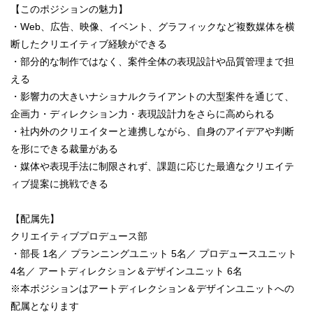
【このポジションの魅力】
・Web、広告、映像、イベント、グラフィックなど複数媒体を横
断したクリエイティブ経験ができる
・部分的な制作ではなく、案件全体の表現設計や品質管理まで担
える
・影響力の大きいナショナルクライアントの大型案件を通じて、
企画力・ディレクション力・表現設計力をさらに高められる
・社内外のクリエイターと連携しながら、自身のアイデアや判断
を形にできる裁量がある
・媒体や表現手法に制限されず、課題に応じた最適なクリエイテ
ィブ提案に挑戦できる
【配属先】
クリエイティブプロデュース部
・部長 1名／ プランニングユニット 5名／ プロデュースユニット
4名／ アートディレクション＆デザインユニット 6名
※本ポジションはアートディレクション＆デザインユニットへの
配属となります