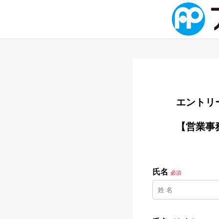
        
        【営業事務・庶務】営業希望から転換したメンバー多数

氏名
必須