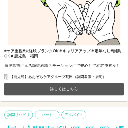
#ケア重視#未経験ブランクOK＃キャリアアップ＃定年なし#副業
OK＃鹿児島・福岡
鹿児島市にある訪問看護ステーションにて安心して在宅療養をし
ていただけるように一緒にサポートをしませんか？
20～70代まで幅広い年齢層の方が活躍中です。
【鹿児島】あおぞらケアグループ荒田（訪問看護・居宅）
今までのご経験やスキルを当社で発揮して頂ける方を募集してい
ます。
詳しくはこちら
【仕事内容】訪問リハビリ業務全般 ※直行直帰OK
訪問看護ステーションからご利用者様宅を訪問し、一人一人に寄
り添ったリハビリテーションを行ないます。
●健康状態の観察（バイタルチェックなど）
訪問リハビリ
パート
アルバイト
●利用者様へのリハビリテーション
●立ち上がる、起き上がる、歩くなど訓練
●食事や文字書き取りの訓練など