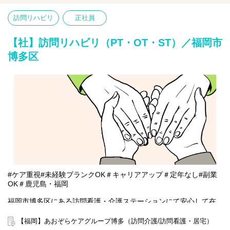
り添ったリハビリテーションを行ないます。
●健康状態の観察（バイタルチェックなど）
訪問リハビリ
正社員
●利用者様へのリハビリテーション
●立ち上がる、起き上がる、歩くなど訓練
●食事や文字書き取りの訓練など
【社】訪問リハビリ（PT・OT・ST）／福岡市
博多区
#ケア重視#未経験ブランクOK＃キャリアアップ＃定年なし#副業
OK＃鹿児島・福岡
福岡市博多区にある訪問看護・介護ステーションにて安心して在
宅療養をしていただけるように一緒にサポートをしませんか？
20～70代まで幅広い年齢層の方が活躍中です。
【福岡】あおぞらケアグループ博多（訪問介護/訪問看護・居宅）
今までのご経験やスキルを当社で発揮して頂ける方を募集してい