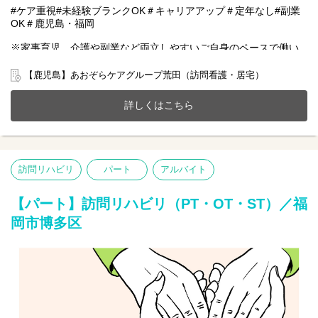
#ケア重視#未経験ブランクOK＃キャリアアップ＃定年なし#副業
OK＃鹿児島・福岡
※家事育児、介護や副業など両立しやすいご自身のペースで働い
ていただける雇用となります。
【鹿児島】あおぞらケアグループ荒田（訪問看護・居宅）
鹿児島市にある訪問看護ステーションにて安心して在宅療養をし
ていただけるように一緒にサポートをしませんか？
詳しくはこちら
20～70代まで幅広い年齢層の方が活躍中です。
今までのご経験やスキルを当社で発揮して頂ける方を募集してい
ます。
【仕事内容】訪問リハビリ業務全般 ※直行直帰OK
訪問リハビリ
パート
アルバイト
訪問看護ステーションからご利用者様宅を訪問し、一人一人に寄
り添ったリハビリテーションを行ないます。
●健康状態の観察（バイタルチェックなど）
【パート】訪問リハビリ（PT・OT・ST）／福
●利用者様へのリハビリテーション
岡市博多区
●立ち上がる、起き上がる、歩くなど訓練
●食事や文字書き取りの訓練など