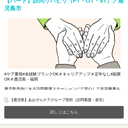
【パート】訪問リハビリ（PT・OT・ST）／鹿
児島市
#ケア重視#未経験ブランクOK＃キャリアアップ＃定年なし#副業
OK＃鹿児島・福岡
鹿児島市内にある訪問看護ステーションにて安心して在宅療養を
していただけるように一緒にサポートをしませんか？
20～70代まで幅広い年齢層の方が活躍中です。
【鹿児島】あおぞらケアグループ荒田（訪問看護・居宅）
今までのご経験やスキルを当社で発揮して頂ける方を募集してい
ます。
詳しくはこちら
【仕事内容】訪問リハビリ業務全般 ※直行直帰OK
訪問看護ステーションからご利用者様宅を訪問し、一人一人に寄