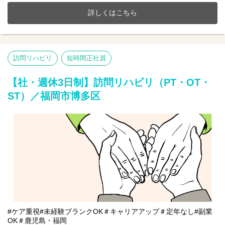
ます。
詳しくはこちら
【仕事内容】訪問リハビリ業務全般 ※直行直帰OK
訪問看護ステーションからご利用者様宅を訪問し、一人一人に寄
り添ったリハビリテーションを行ないます。
●健康状態の観察（バイタルチェックなど）
訪問リハビリ
短時間正社員
●利用者様へのリハビリテーション
●立ち上がる、起き上がる、歩くなど訓練
●食事や文字書き取りの訓練など
【社・週休3日制】訪問リハビリ（PT・OT・
ST）／福岡市博多区
#ケア重視#未経験ブランクOK＃キャリアアップ＃定年なし#副業
OK＃鹿児島・福岡