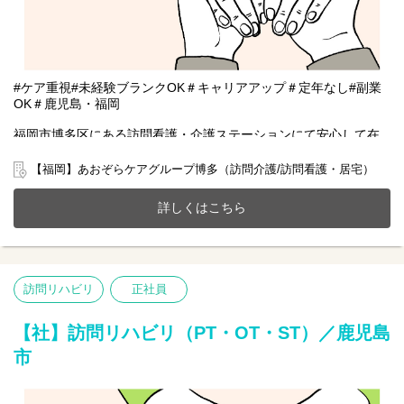
#ケア重視#未経験ブランクOK＃キャリアアップ＃定年なし#副業
OK＃鹿児島・福岡
福岡市博多区にある訪問看護・介護ステーションにて安心して在
宅療養をしていただけるように一緒にサポートをしませんか？
20～70代まで幅広い年齢層の方が活躍中です。
【福岡】あおぞらケアグループ博多（訪問介護/訪問看護・居宅）
今までのご経験やスキルを当社で発揮して頂ける方を募集してい
ます。
詳しくはこちら
【仕事内容】訪問リハビリ業務全般 ※直行直帰OK
訪問看護ステーションからご利用者様宅を訪問し、一人一人に寄
り添ったリハビリテーションを行ないます。
●健康状態の観察（バイタルチェックなど）
訪問リハビリ
正社員
●利用者様へのリハビリテーション
●立ち上がる、起き上がる、歩くなど訓練
●食事や文字書き取りの訓練など
【社】訪問リハビリ（PT・OT・ST）／鹿児島
市