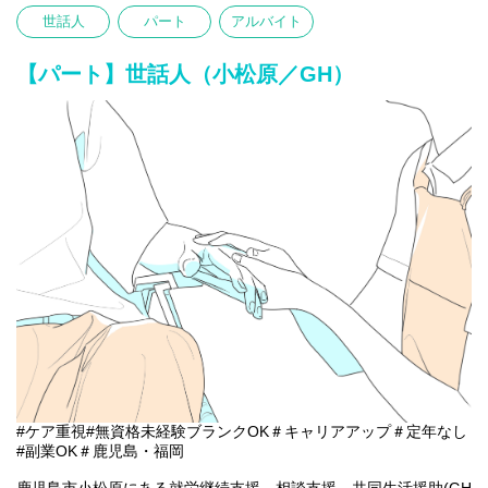
〇記録の記入など
世話人
パート
アルバイト
※初めての方は先輩が丁寧にサポートしますのでご安心ください
★
【パート】世話人（小松原／GH）
#ケア重視#無資格未経験ブランクOK＃キャリアアップ＃定年なし
#副業OK＃鹿児島・福岡
鹿児島市小松原にある就労継続支援、相談支援、共同生活援助(GH