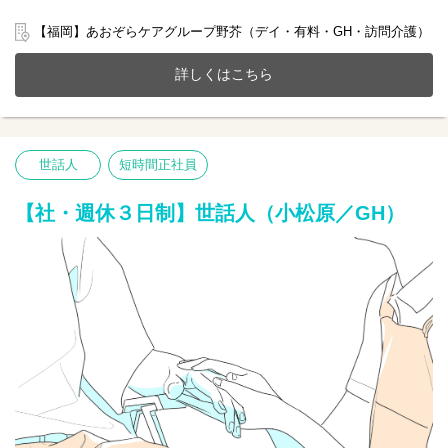
ていただける雇用となります。
【福岡】あおぞらケアグループ野芥（デイ・有料・GH・訪問介護）
福岡市早良区に新しく手厚い看護介護体制を構築した全63床の共
生ホームで一緒に働きませんか？
詳しくはこちら
20～70代まで幅広い年齢層の方が活躍中です。
今までのご経験やスキルを当社で発揮して頂ける方を募集してい
ます。
【仕事内容】生活サポート業務全般 ※無資格未経験者OK
世話人
短時間正社員
〇食事や入浴の準備などのサポート
〇日常生活補助
〇記録の記入など
【社・週休３日制】世話人（小松原／GH）
※初めての方は先輩が丁寧にサポートしますのでご安心ください
★