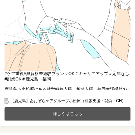
#ケア重視#無資格未経験ブランクOK＃キャリアアップ＃定年なし
#副業OK＃鹿児島・福岡
鹿児島市小松原にある就労継続支援、相談支援、共同生活援助(GH
定員20名)が一体となったホームにて一緒に働きませんか？
20～70代まで幅広い年齢層の方が活躍中です。
【鹿児島】あおぞらケアグループ小松原（相談支援・就労・GH）
今までのご経験やスキルを当社で発揮して頂ける方を募集してい
ます。
詳しくはこちら
【仕事内容】生活サポート業務全般 ※無資格未経験者OK
〇食事や入浴の準備などのサポート
〇日常生活補助