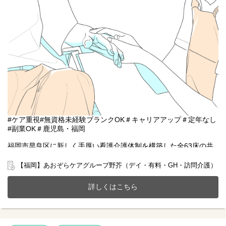
#ケア重視#無資格未経験ブランクOK＃キャリアアップ＃定年なし
#副業OK＃鹿児島・福岡
福岡市早良区に新しく手厚い看護介護体制を構築した全63床の共
生ホームで一緒に働きませんか？
20～70代まで幅広い年齢層の方が活躍中です。
【福岡】あおぞらケアグループ野芥（デイ・有料・GH・訪問介護）
今までのご経験やスキルを当社で発揮して頂ける方を募集してい
ます。
詳しくはこちら
【仕事内容】生活サポート業務全般 ※無資格未経験者OK
〇食事や入浴の準備などのサポート
〇日常生活補助