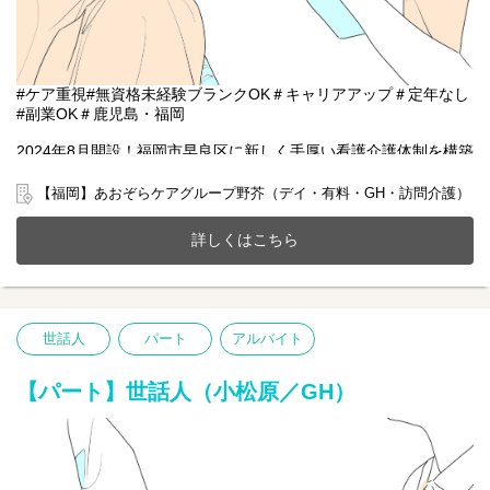
#ケア重視#無資格未経験ブランクOK＃キャリアアップ＃定年なし
#副業OK＃鹿児島・福岡
2024年8月開設！福岡市早良区に新しく手厚い看護介護体制を構築
した全63床の共生ホームで一緒に働きませんか？
20～70代まで幅広い年齢層の方が活躍中です。
【福岡】あおぞらケアグループ野芥（デイ・有料・GH・訪問介護）
今までのご経験やスキルを当社で発揮して頂ける方を募集してい
ます。
詳しくはこちら
【仕事内容】生活サポート業務全般 ※無資格未経験者OK
〇食事や入浴の準備などのサポート
〇日常生活補助
〇記録の記入など
世話人
パート
アルバイト
※初めての方は先輩が丁寧にサポートしますのでご安心ください
★
【パート】世話人（小松原／GH）