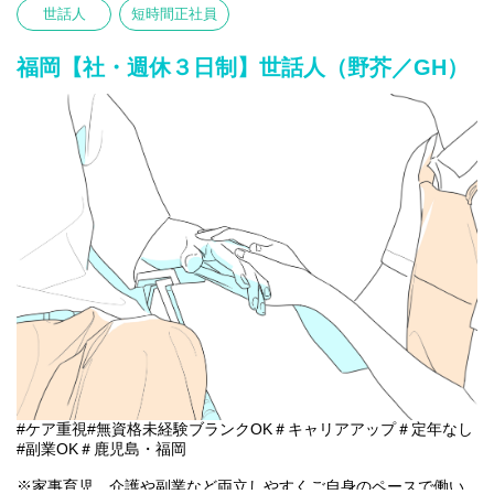
〇記録の記入など
世話人
短時間正社員
※初めての方は先輩が丁寧にサポートしますのでご安心ください
★
福岡【社・週休３日制】世話人（野芥／GH）
#ケア重視#無資格未経験ブランクOK＃キャリアアップ＃定年なし
#副業OK＃鹿児島・福岡
※家事育児、介護や副業など両立しやすくご自身のペースで働い