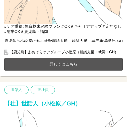
#ケア重視#無資格未経験ブランクOK＃キャリアアップ＃定年なし
#副業OK＃鹿児島・福岡
鹿児島市小松原にある就労継続支援、相談支援、共同生活援助(GH
定員20名)が一体となったホームにて一緒に働きませんか？
20～70代まで幅広い年齢層の方が活躍中です。
【鹿児島】あおぞらケアグループ小松原（相談支援・就労・GH）
今までのご経験やスキルを当社で発揮して頂ける方を募集してい
ます。
詳しくはこちら
【仕事内容】生活サポート業務全般 ※無資格未経験者OK
〇食事や入浴の準備などのサポート
〇日常生活補助
〇記録の記入など
世話人
正社員
※初めての方は先輩が丁寧にサポートしますのでご安心ください
★
【社】世話人（小松原／GH）