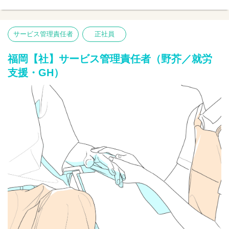
【仕事内容】サービス管理責任者業務全般
●個別支援計画書の作成
●支援状況のモニタリング・管理
●生活支援、相談業務
サービス管理責任者
正社員
●医療機関や行政など関係機関との連携
●スタッフの育成 等
福岡【社】サービス管理責任者（野芥／就労
支援・GH）