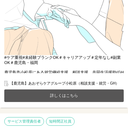
#ケア重視#未経験ブランクOK＃キャリアアップ＃定年なし#副業
OK＃鹿児島・福岡
鹿児島市小松原にある就労継続支援、相談支援、共同生活援助(GH
定員20名)が一体となったホームにて一緒に働きませんか？
20～70代まで幅広い年齢層の方が活躍中です。
【鹿児島】あおぞらケアグループ小松原（相談支援・就労・GH）
今までのご経験やスキルを当社で発揮して頂ける方を募集してい
ます。
詳しくはこちら
【仕事内容】サービス管理責任者業務全般
●個別支援計画書の作成
●支援状況のモニタリング・管理
●生活支援、相談業務
サービス管理責任者
短時間正社員
●医療機関や行政など関係機関との連携