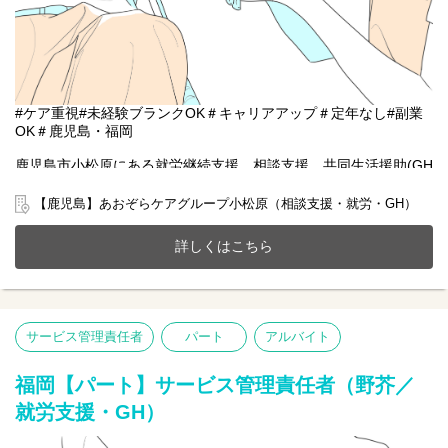
#ケア重視#未経験ブランクOK＃キャリアアップ＃定年なし#副業
OK＃鹿児島・福岡
鹿児島市小松原にある就労継続支援、相談支援、共同生活援助(GH
定員20名)が一体となったホームにて一緒に働きませんか？
20～70代まで幅広い年齢層の方が活躍中です。
【鹿児島】あおぞらケアグループ小松原（相談支援・就労・GH）
今までのご経験やスキルを当社で発揮して頂ける方を募集してい
ます。
詳しくはこちら
【仕事内容】サービス管理責任者業務全般
●個別支援計画書の作成
●支援状況のモニタリング・管理
●生活支援、相談業務
サービス管理責任者
パート
アルバイト
●医療機関や行政など関係機関との連携
●スタッフの育成 等
福岡【パート】サービス管理責任者（野芥／
就労支援・GH）