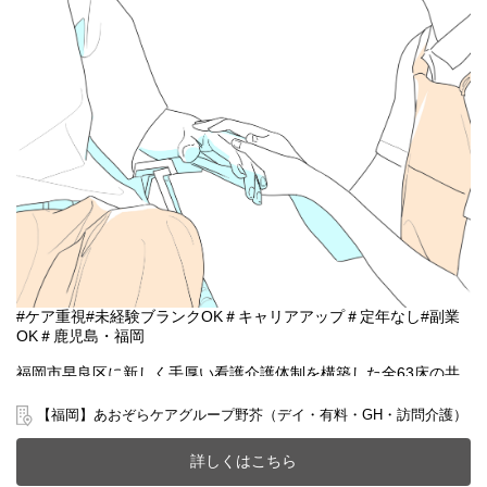
#ケア重視#未経験ブランクOK＃キャリアアップ＃定年なし#副業
OK＃鹿児島・福岡
福岡市早良区に新しく手厚い看護介護体制を構築した全63床の共
生ホームで一緒に働きませんか？
20～70代まで幅広い年齢層の方が活躍中です。
【福岡】あおぞらケアグループ野芥（デイ・有料・GH・訪問介護）
今までのご経験やスキルを当社で発揮して頂ける方を募集してい
ます。
詳しくはこちら