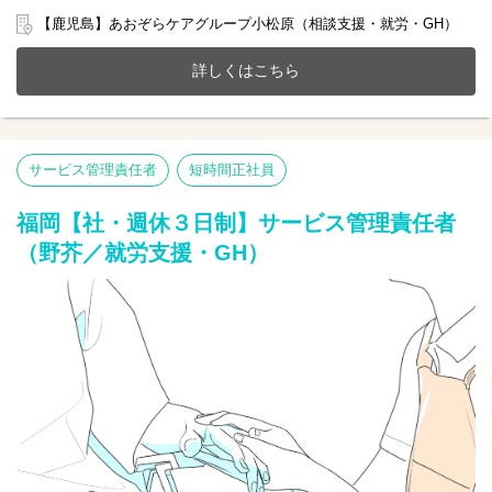
ていただける雇用となります。
【鹿児島】あおぞらケアグループ小松原（相談支援・就労・GH）
鹿児島市小松原にある就労継続支援、相談支援、共同生活援助(GH
定員20名)が一体となったホームにて一緒に働きませんか？
詳しくはこちら
20～70代まで幅広い年齢層の方が活躍中です。
今までのご経験やスキルを当社で発揮して頂ける方を募集してい
ます。
【仕事内容】サービス管理責任者業務全般
サービス管理責任者
短時間正社員
●個別支援計画書の作成
●支援状況のモニタリング・管理
●生活支援、相談業務
福岡【社・週休３日制】サービス管理責任者
●医療機関や行政など関係機関との連携
（野芥／就労支援・GH）
●スタッフの育成 等