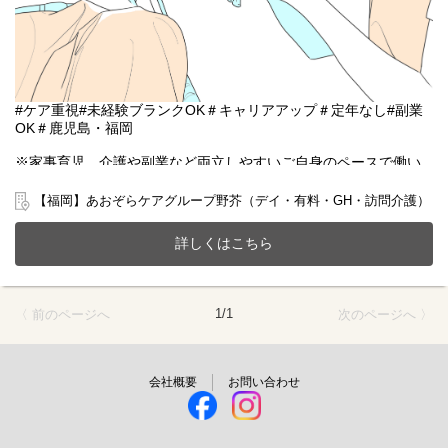
#ケア重視#未経験ブランクOK＃キャリアアップ＃定年なし#副業
OK＃鹿児島・福岡
※家事育児、介護や副業など両立しやすいご自身のペースで働い
ていただける雇用となります。
【福岡】あおぞらケアグループ野芥（デイ・有料・GH・訪問介護）
福岡市早良区に新しく手厚い看護介護体制を構築した全63床の共
生ホームで一緒に働きませんか？
詳しくはこちら
20～70代まで幅広い年齢層の方が活躍中です。
今までのご経験やスキルを当社で発揮して頂ける方を募集してい
ます。
1/1
〈 前のページへ
次のページへ 〉
【仕事内容】サービス管理責任者業務全般
●個別支援計画書の作成
●支援状況のモニタリング・管理
●生活支援、相談業務
会社概要
お問い合わせ
●医療機関や行政など関係機関との連携
●スタッフの育成 等