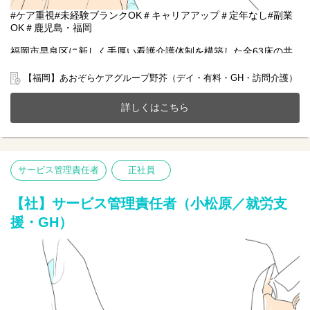
#ケア重視#未経験ブランクOK＃キャリアアップ＃定年なし#副業
OK＃鹿児島・福岡
福岡市早良区に新しく手厚い看護介護体制を構築した全63床の共
生ホームで一緒に働きませんか？
20～70代まで幅広い年齢層の方が活躍中です。
【福岡】あおぞらケアグループ野芥（デイ・有料・GH・訪問介護）
今までのご経験やスキルを当社で発揮して頂ける方を募集してい
ます。
詳しくはこちら
【仕事内容】サービス管理責任者業務全般
●個別支援計画書の作成
●支援状況のモニタリング・管理
●生活支援、相談業務
サービス管理責任者
正社員
●医療機関や行政など関係機関との連携
●スタッフの育成 等
【社】サービス管理責任者（小松原／就労支
援・GH）