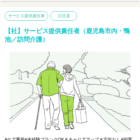
【仕事内容】サービス提供責任者業務全般
管理職としてサービス品質を維持・向上しながら、チームで施設
づくりを行っていただきます。
サービス提供責任者
正社員
●訪問介護計画書の作成
●スタッフの育成や教育
●各担当者との連携
【社】サービス提供責任者（鹿児島市内・鴨
●運営管理など
池／訪問介護）
#ケア重視#未経験ブランクOK＃キャリアアップ＃定年なし#副業