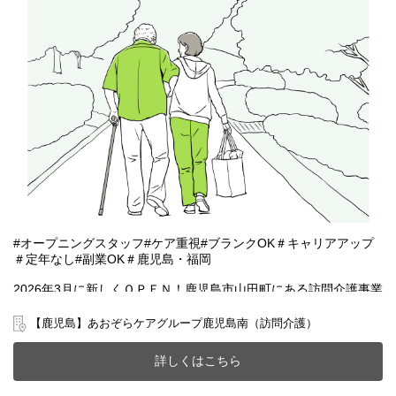
#オープニングスタッフ#ケア重視#ブランクOK＃キャリアアップ
＃定年なし#副業OK＃鹿児島・福岡
2026年3月に新しくＯＰＥＮ！鹿児島市山田町にある訪問介護事業
所で安心して在宅療養をしていただけるように一緒にサポートを
しませんか？
【鹿児島】あおぞらケアグループ鹿児島南（訪問介護）
20～70代まで幅広い年齢層の方が活躍中です。
今までのご経験やスキルを当社で発揮して頂ける方を募集してい
詳しくはこちら
ます。