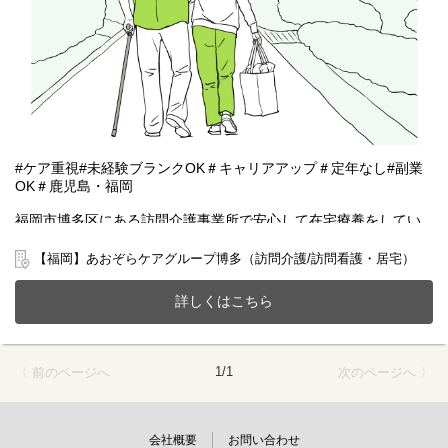
#ケア重視#未経験ブランクOK＃キャリアアップ＃定年なし#副業
OK＃鹿児島・福岡
福岡市博多区にある訪問介護事業所で安心して在宅療養をしてい
ただけるように一緒にサポートをしませんか？
20～70代まで幅広い年齢層の方が活躍中です。
【福岡】あおぞらケアグループ博多（訪問介護/訪問看護・居宅）
今までのご経験やスキルを当社で発揮して頂ける方を募集してい
ます。
詳しくはこちら
【仕事内容】サービス提供責任者業務全般
管理職としてサービス品質を維持・向上しながら、チームで施設
づくりを行っていただきます。
1/1
〈 前のページへ
次のページへ 〉
●訪問介護計画書の作成
●スタッフの育成や教育
●各担当者との連携
●運営管理など
会社概要
お問い合わせ