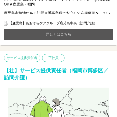
OK＃鹿児島・福岡
鹿児島市鴨池にある訪問介護事業所で安心して在宅療養をしてい
ただけるように一緒にサポートをしませんか？
20～70代まで幅広い年齢層の方が活躍中です。
【鹿児島】あおぞらケアグループ鹿児島中央（訪問介護）
今までのご経験やスキルを当社で発揮して頂ける方を募集してい
ます。
詳しくはこちら
【仕事内容】サービス提供責任者業務全般
管理職としてサービス品質を維持・向上しながら、チームで施設
づくりを行っていただきます。
●訪問介護計画書の作成
サービス提供責任者
正社員
●スタッフの育成や教育
●各担当者との連携
●運営管理など
【社】サービス提供責任者（福岡市博多区／
訪問介護）