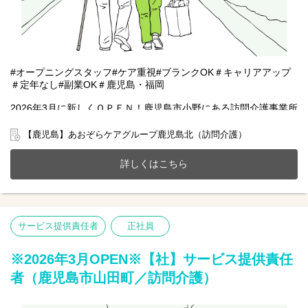
#オープニングスタッフ#ケア重視#ブランクOK＃キャリアアップ
＃定年なし#副業OK＃鹿児島・福岡
2026年3月に新しくＯＰＥＮ！鹿児島市小野にある訪問介護事業所
で安心して在宅療養をしていただけるように一緒にサポートをし
ませんか？
【鹿児島】あおぞらケアグループ鹿児島北（訪問介護）
20～70代まで幅広い年齢層の方が活躍中です。
今までのご経験やスキルを当社で発揮して頂ける方を募集してい
詳しくはこちら
ます。
【仕事内容】サービス提供責任者業務全般
管理職としてサービス品質を維持・向上しながら、チームで施設
づくりを行っていただきます。
サービス提供責任者
正社員
●訪問介護計画書の作成
●スタッフの育成や教育
●各担当者との連携
※2026年3月OPEN※【社】サービス提供責任
●運営管理など
者（鹿児島市山田町／訪問介護）