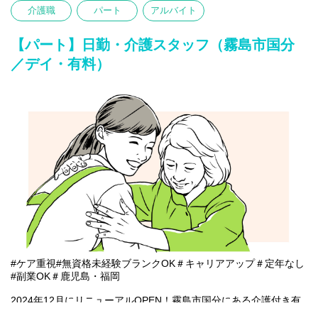
〇服薬準備、医療的ケア
介護職
パート
アルバイト
〇介助サポートなど
※初めての方は先輩が丁寧にサポートしますのでご安心ください
★
【パート】日勤・介護スタッフ（霧島市国分
／デイ・有料）
#ケア重視#無資格未経験ブランクOK＃キャリアアップ＃定年なし
#副業OK＃鹿児島・福岡
2024年12月にリニューアルOPEN！霧島市国分にある介護付き有
料老人ホーム(全10室)とデイサービスが一体となったホームで一緒