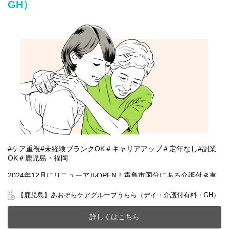
GH）
※初めての方は先輩が丁寧にサポートしますのでご安心ください
★
#ケア重視#未経験ブランクOK＃キャリアアップ＃定年なし#副業
OK＃鹿児島・福岡
2024年12月にリニューアルOPEN！霧島市国分にある介護付き有
料老人ホーム(全10室)とデイサービスが一体となったホームで一緒
に働きませんか？
【鹿児島】あおぞらケアグループうらら（デイ・介護付有料・GH）
20～70代まで幅広い年齢層の方が活躍中です。
今までのご経験やスキルを当社で発揮して頂ける方を募集してい
詳しくはこちら
ます。