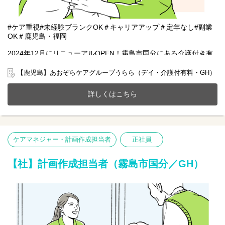
#ケア重視#未経験ブランクOK＃キャリアアップ＃定年なし#副業
OK＃鹿児島・福岡
2024年12月にリニューアルOPEN！霧島市国分にある介護付き有
料老人ホーム(全10室)とデイサービスが一体となったホームで一緒
に働きませんか？
【鹿児島】あおぞらケアグループうらら（デイ・介護付有料・GH）
20～70代まで幅広い年齢層の方が活躍中です。
今までのご経験やスキルを当社で発揮して頂ける方を募集してい
詳しくはこちら
ます。
【仕事内容】介護業務全般 ※無資格未経験者OK
〇食事、入浴、排泄介助など介護サービス
〇日常生活補助
ケアマネジャー・計画作成担当者
正社員
〇介護記録の記入など
※初めての方は先輩が丁寧にサポートしますのでご安心ください
★
【社】計画作成担当者（霧島市国分／GH）