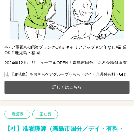
#ケア重視#未経験ブランクOK＃キャリアアップ＃定年なし#副業
OK＃鹿児島・福岡
2024年12月にリニューアルOPEN！霧島市国分にある介護付き有
料老人ホーム(全10室)とデイサービスが一体となったホームで一緒
に働きませんか？
【鹿児島】あおぞらケアグループうらら（デイ・介護付有料・GH）
20～70代まで幅広い年齢層の方が活躍中です。
今までのご経験やスキルを当社で発揮して頂ける方を募集してい
詳しくはこちら
ます。
【仕事内容】ケアマネジメント業務全般及び介護業務
●ご利用者様やご家族様からの相談窓口
看護職
正社員
●1ユニット9名のケアプラン作成
●介護業務
●各種書類作成など
【社】准看護師（霧島市国分／デイ・有料・