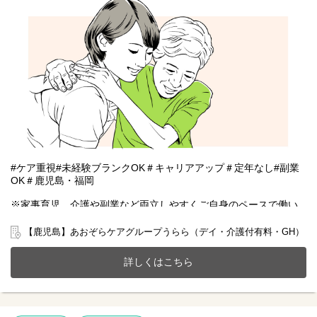
#ケア重視#未経験ブランクOK＃キャリアアップ＃定年なし#副業
OK＃鹿児島・福岡
※家事育児、介護や副業など両立しやすくご自身のペースで働い
ていただける雇用となります。
【鹿児島】あおぞらケアグループうらら（デイ・介護付有料・GH）
2024年12月にリニューアルOPEN！霧島市国分にある介護付き有
料老人ホーム(全10室)とデイサービスが一体となったホームで一緒
詳しくはこちら
に働きませんか？
20～70代まで幅広い年齢層の方が活躍中です。
今までのご経験やスキルを当社で発揮して頂ける方を募集してい
ます。