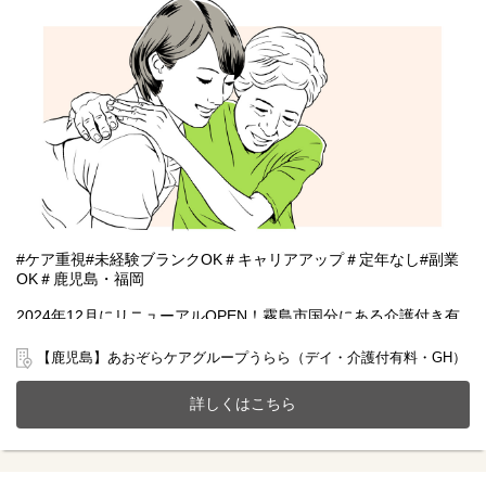
#ケア重視#未経験ブランクOK＃キャリアアップ＃定年なし#副業
OK＃鹿児島・福岡
2024年12月にリニューアルOPEN！霧島市国分にある介護付き有
料老人ホーム(全10室)とデイサービスが一体となったホームで一緒
に働きませんか？
【鹿児島】あおぞらケアグループうらら（デイ・介護付有料・GH）
20～70代まで幅広い年齢層の方が活躍中です。
今までのご経験やスキルを当社で発揮して頂ける方を募集してい
詳しくはこちら
ます
【仕事内容】看護業務全般
〇バイタルチェックなどの健康管理