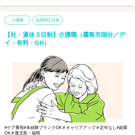
【仕事内容】看護業務全般
〇バイタルチェックなどの健康管理
〇服薬準備、医療的ケア
介護職
短時間正社員
〇介助サポートなど
※初めての方は先輩が丁寧にサポートしますのでご安心ください
★
【社・週休３日制】介護職（霧島市国分／デ
イ・有料・GH）
#ケア重視#未経験ブランクOK＃キャリアアップ＃定年なし#副業
OK＃鹿児島・福岡