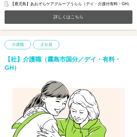
【鹿児島】あおぞらケアグループうらら（デイ・介護付有料・GH）
2024年12月にリニューアルOPEN！霧島市国分にある介護付き有
料老人ホーム(全10室)とデイサービスが一体となったホームで一緒
詳しくはこちら
に働きませんか？
20～70代まで幅広い年齢層の方が活躍中です。
今までのご経験やスキルを当社で発揮して頂ける方を募集してい
ます。
介護職
正社員
【仕事内容】看護業務全般
〇バイタルチェックなどの健康管理
〇服薬準備、医療的ケア
【社】介護職（霧島市国分／デイ・有料・
〇介助サポートなど
GH）
※初めての方は先輩が丁寧にサポートしますのでご安心ください
★