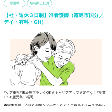
看護職
短時間正社員
【仕事内容】看護業務全般
〇バイタルチェックなどの健康管理
〇服薬準備、医療的ケア
【社・週休３日制】准看護師（霧島市国分／
〇介助サポートなど
デイ・有料・GH）
※初めての方は先輩が丁寧にサポートしますのでご安心ください
★
#ケア重視#未経験ブランクOK＃キャリアアップ＃定年なし#副業
OK＃鹿児島・福岡
※家事育児、介護や副業など両立しやすくご自身のペースで働い
ていただける雇用となります。