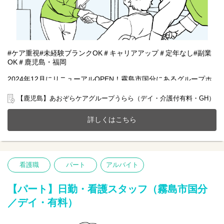
#ケア重視#未経験ブランクOK＃キャリアアップ＃定年なし#副業
OK＃鹿児島・福岡
2024年12月にリニューアルOPEN！霧島市国分にあるグループホ
ーム(認知症対応型生活介)(全9室)で一緒に働きませんか？
20～70代まで幅広い年齢層の方が活躍中です。
【鹿児島】あおぞらケアグループうらら（デイ・介護付有料・GH）
今までのご経験やスキルを当社で発揮して頂ける方を募集してい
ます。
詳しくはこちら
【仕事内容】ケアマネジメント業務全般及び介護業務
●ご利用者様やご家族様からの相談窓口
●1ユニット9名のケアプラン作成
●介護業務
看護職
パート
アルバイト
●各種書類作成など
※初めての方は先輩が丁寧にサポートしますのでご安心ください
【パート】日勤・看護スタッフ（霧島市国分
★
／デイ・有料）