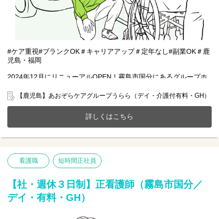
#ケア重視#ブランクOK＃キャリアアップ＃定年なし#副業OK＃鹿
児島・福岡
2024年12月にリニューアルOPEN！霧島市国分にあるグループホ
ーム(認知症対応型生活介)(全9室)で一緒に働きませんか？
20～70代まで幅広い年齢層の方が活躍中です。
【鹿児島】あおぞらケアグループうらら（デイ・介護付有料・GH）
今までのご経験やスキルを当社で発揮して頂ける方を募集してい
ます。
詳しくはこちら
【仕事内容】施設全体のマネジメント業務
管理職としてサービス品質を維持・向上しながら、チームで施設
づくりを行っていただきます。
●介護業務
看護職
短時間正社員
●利用者様の入居及び健康管理
●スタッフの育成や教育
●行政との連携
【社・週休３日制】正看護師（霧島市国分／
●運営、収支管理など
デイ・有料・GH）