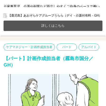
※家事育児、介護や副業など両立しやすくご自身のペースで働い
ていただける雇用となります。
【鹿児島】あおぞらケアグループうらら（デイ・介護付有料・GH）
2024年12月にリニューアルOPEN！霧島市国分にある介護付き有
料老人ホーム(全10室)とデイサービスが一体となったホームで一緒
詳しくはこちら
に働きませんか？
20～70代まで幅広い年齢層の方が活躍中です。
今までのご経験やスキルを当社で発揮して頂ける方を募集してい
ます。
ケアマネジャー・計画作成担当者
パート
アルバイト
【仕事内容】介護業務全般 ※無資格未経験者OK
〇食事、入浴、排泄介助など介護サービス
〇日常生活補助
【パート】計画作成担当者（霧島市国分／
〇介護記録の記入など
GH）
※初めての方は先輩が丁寧にサポートしますのでご安心ください
★