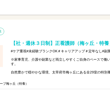
員
【社・週休３日制】正看護師（梅ヶ丘・特養
#ケア重視#未経験ブランクOK＃キャリアアップ＃定年なし#副
※家事育児、介護や副業など両立しやすくご自身のペースで働
す。
自然豊かで穏やかな環境、太宰府市梅ヶ丘にある全29室の特別
ませんか？
20～70代まで幅広い年齢層の方が活躍中です。
ープ梅ヶ丘（特養）
今までのご経験やスキルを当社で発揮して頂ける方を募集して
【仕事内容】看護業務全般
〇バイタルチェックなどの健康管理
〇服薬準備、医療的ケア
〇介助サポートなど