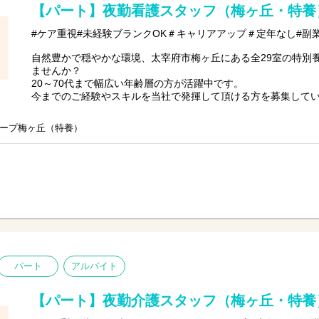
【パート】夜勤看護スタッフ（梅ヶ丘・特養
#ケア重視#未経験ブランクOK＃キャリアアップ＃定年なし#副
自然豊かで穏やかな環境、太宰府市梅ヶ丘にある全29室の特別
ませんか？
20～70代まで幅広い年齢層の方が活躍中です。
今までのご経験やスキルを当社で発揮して頂ける方を募集して
【仕事内容】介護及び看護業務全般
ープ梅ヶ丘（特養）
〇定期巡回
〇食事、排泄介助など介護サービス
〇服薬準備、医療的ケア
〇記録の記入など
※初めての方は先輩が丁寧にサポートしますのでご安心くださ
パート
アルバイト
【パート】夜勤介護スタッフ（梅ヶ丘・特養