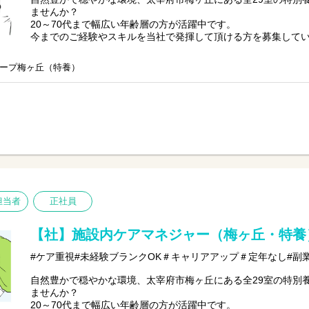
ませんか？
20～70代まで幅広い年齢層の方が活躍中です。
今までのご経験やスキルを当社で発揮して頂ける方を募集して
【仕事内容】施設全体のマネジメント業務
ープ梅ヶ丘（特養）
管理職としてサービス品質を維持・向上しながら、チームで施
す。
●介護業務
●利用者様の入居及び健康管理
●スタッフの育成や教育
●行政との連携
●運営、収支管理など
担当者
正社員
【社】施設内ケアマネジャー（梅ヶ丘・特養
#ケア重視#未経験ブランクOK＃キャリアアップ＃定年なし#副
自然豊かで穏やかな環境、太宰府市梅ヶ丘にある全29室の特別
ませんか？
20～70代まで幅広い年齢層の方が活躍中です。