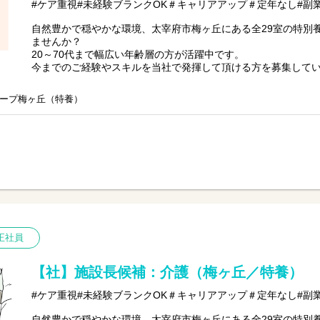
#ケア重視#未経験ブランクOK＃キャリアアップ＃定年なし#副
自然豊かで穏やかな環境、太宰府市梅ヶ丘にある全29室の特別
ませんか？
20～70代まで幅広い年齢層の方が活躍中です。
今までのご経験やスキルを当社で発揮して頂ける方を募集して
#ケア重視#無資格未経験ブランクOK＃キャリアアップ＃定年な
ープ梅ヶ丘（特養）
【仕事内容】介護業務全般
〇定期巡回
〇食事、排泄介助など介護サービス
〇日常生活補助
〇介護記録の記入など
※初めての方は先輩が丁寧にサポートしますのでご安心くださ
正社員
【社】施設長候補：介護（梅ヶ丘／特養）
#ケア重視#未経験ブランクOK＃キャリアアップ＃定年なし#副
自然豊かで穏やかな環境、太宰府市梅ヶ丘にある全29室の特別