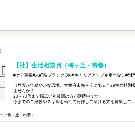
〇日常生活補助
〇介護記録の記入など
※初めての方は先輩が丁寧にサポートしますのでご安心ください
【社】生活相談員（梅ヶ丘・特養）
#ケア重視#未経験ブランクOK＃キャリアアップ＃定年なし#副
自然豊かで穏やかな環境、太宰府市梅ヶ丘にある全29室の特別
ませんか？
20～70代まで幅広い年齢層の方が活躍中です。
今までのご経験やスキルを当社で発揮して頂ける方を募集して
【仕事内容】相談業務全般 ※夜勤は希望者のみ
ープ梅ヶ丘（特養）
〇利用者様や家族様の相談窓口
〇入所退所手続
〇介助サポートなど
※初めての方は先輩が丁寧にサポートしますのでご安心ください