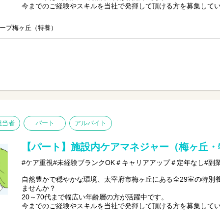
今までのご経験やスキルを当社で発揮して頂ける方を募集して
【仕事内容】ケアマネジメント業務全般
ープ梅ヶ丘（特養）
●ご利用者様やご家族様からの相談窓口
●ケアプランの作成・ご利用者様宅への訪問
●各種書類作成など
※初めての方は先輩が丁寧にサポートしますのでご安心くださ
担当者
パート
アルバイト
【パート】施設内ケアマネジャー（梅ヶ丘・
#ケア重視#未経験ブランクOK＃キャリアアップ＃定年なし#副
自然豊かで穏やかな環境、太宰府市梅ヶ丘にある全29室の特別
ませんか？
20～70代まで幅広い年齢層の方が活躍中です。
今までのご経験やスキルを当社で発揮して頂ける方を募集して