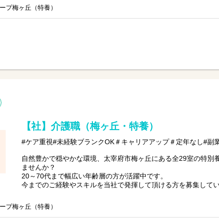
【仕事内容】ケアマネジメント業務全般
ープ梅ヶ丘（特養）
●ご利用者様やご家族様からの相談窓口
●ケアプランの作成・ご利用者様宅への訪問
●各種書類作成など
※初めての方は先輩が丁寧にサポートしますのでご安心くださ
【社】介護職（梅ヶ丘・特養）
#ケア重視#未経験ブランクOK＃キャリアアップ＃定年なし#副
自然豊かで穏やかな環境、太宰府市梅ヶ丘にある全29室の特別
ませんか？
20～70代まで幅広い年齢層の方が活躍中です。
今までのご経験やスキルを当社で発揮して頂ける方を募集して
【仕事内容】介護業務全般
ープ梅ヶ丘（特養）
〇食事、入浴、排泄介助など介護サービス